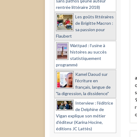
sans pathos (jeune auteur
rentrée littéraire 2018)
Les goûts littéraires
de Brigitte Macron :
sa passion pour
Flaubert
Wattpad : l'usine à
histoires au succès
statistiquement
programmé
Kamel Daoud sur
a
l'écriture en
q
français, langue de
s
"la digression, la dissidence"
9
Interview : l'éditrice
r
de Delphine de
q
Vigan explique son métier
d'éditeur (Karina Hocine,
éditions JC Lattès)