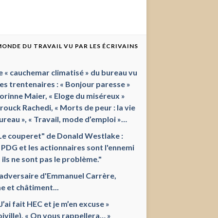
 MONDE DU TRAVAIL VU PAR LES ÉCRIVAINS
e « cauchemar climatisé » du bureau vu
les trentenaires : « Bonjour paresse »
orinne Maier, « Eloge du miséreux »
ouck Rachedi, « Morts de peur : la vie
ureau », « Travail, mode d’emploi »…
Le couperet" de Donald Westlake :
 PDG et les actionnaires sont l'ennemi
 ils ne sont pas le problème."
'adversaire d'Emmanuel Carrère,
e et châtiment...
 J’ai fait HEC et je m’en excuse »
oiville), « On vous rappellera… »