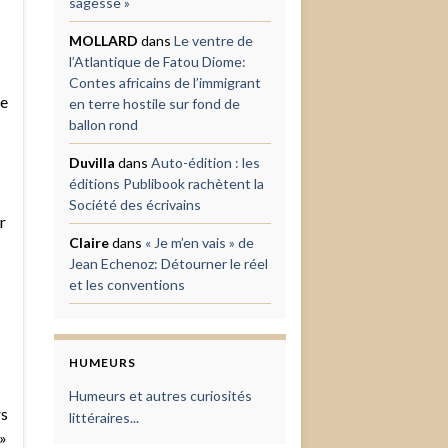
sagesse »
MOLLARD
dans
Le ventre de
l’Atlantique de Fatou Diome:
Contes africains de l’immigrant
te
en terre hostile sur fond de
ballon rond
Duvilla
dans
Auto-édition : les
éditions Publibook rachètent la
Société des écrivains
r
Claire
dans
« Je m’en vais » de
Jean Echenoz: Détourner le réel
et les conventions
HUMEURS
Humeurs et autres curiosités
rs
littéraires...
»