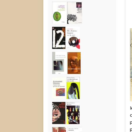
l
c
p
p