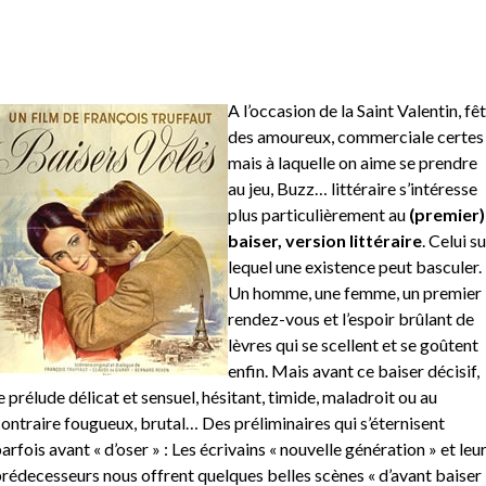
A l’occasion de la Saint Valentin, fê
des amoureux, commerciale certes
mais à laquelle on aime se prendre
au jeu, Buzz… littéraire s’intéresse
plus particulièrement au
(premier)
baiser, version littéraire
. Celui su
lequel une existence peut basculer.
Un homme, une femme, un premier
rendez-vous et l’espoir brûlant de
lèvres qui se scellent et se goûtent
enfin. Mais avant ce baiser décisif,
e prélude délicat et sensuel, hésitant, timide, maladroit ou au
ontraire fougueux, brutal… Des préliminaires qui s’éternisent
arfois avant « d’oser » : Les écrivains « nouvelle génération » et leu
rédecesseurs nous offrent quelques belles scènes « d’avant baiser 