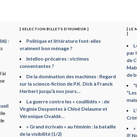
[ SELECTION BILLETS D’HUMEUR ]
[ LE
]
6) :
Politique et littérature font-elles
L
ts
vraiment bon ménage ?
par 
Intellos-précaires : victimes
de C
consentantes ?
Mabr
J’ai
de b
De la domination des machines : Regard
sse
sur la science-fiction de P.K. Dick à Franck
"
Herbert jusqu’à nos jours…
"Les
mais
La guerre contre les « couillidés » : de
ueil
Virginie Despentes à Chloé Delaume et
L
lle
Véronique Ovaldé…
Crim
 de
« Grand écrivain » au féminin : la bataille
«
de la visibilité (1/2)
(F.N