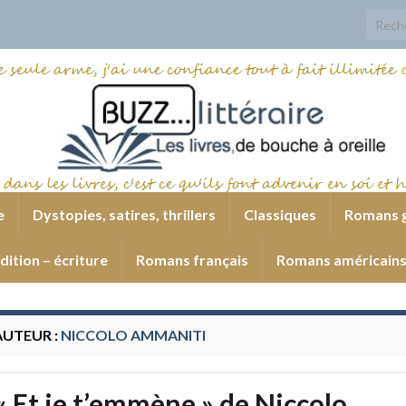
Search
e
Dystopies, satires, thrillers
Classiques
Romans 
dition – écriture
Romans français
Romans américain
AUTEUR :
NICCOLO AMMANITI
« Et je t’emmène » de Niccolo