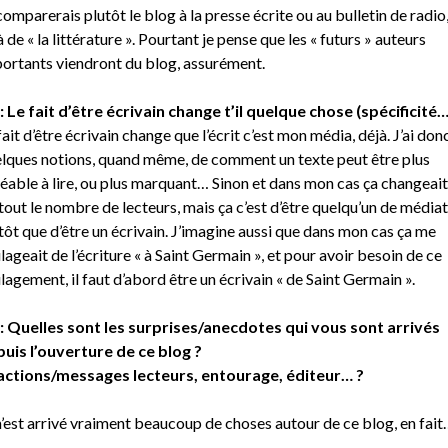
comparerais plutôt le blog à la presse écrite ou au bulletin de radio
à de « la littérature ». Pourtant je pense que les « futurs » auteurs
ortants viendront du blog, assurément.
: Le fait d’être écrivain change t’il quelque chose (spécificité…
fait d’être écrivain change que l’écrit c’est mon média, déjà. J’ai don
lques notions, quand même, de comment un texte peut être plus
éable à lire, ou plus marquant… Sinon et dans mon cas ça changeait
tout le nombre de lecteurs, mais ça c’est d’être quelqu’un de médiat
tôt que d’être un écrivain. J’imagine aussi que dans mon cas ça me
lageait de l’écriture « à Saint Germain », et pour avoir besoin de ce
lagement, il faut d’abord être un écrivain « de Saint Germain ».
: Quelles sont les surprises/anecdotes qui vous sont arrivés
uis l’ouverture de ce blog ?
ctions/messages lecteurs, entourage, éditeur… ?
m’est arrivé vraiment beaucoup de choses autour de ce blog, en fait