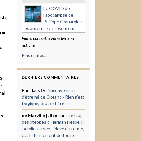
Le COVID de
l'apocalypse de
iste
Philippe Granarolo :
les auteurs se présentent
oir
Faites connaître votre livre ou
activité
».
Plus d'infos...
s
DERNIERS COMMENTAIRES
é
Phil
dans
De l’inconvénient
mal,
d’être né de Cioran : « Rien n’est
tragique, tout est irréel »
us
de Marville julien
dans
Le loup
des steppes d’Herman Hesse : «
La folie, au sens élevé du terme,
est le fondement de toute