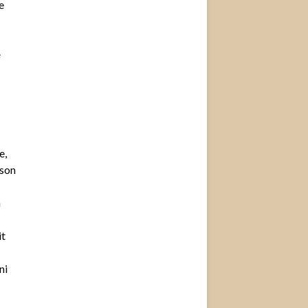
e
e
e,
 son
n
it
ni