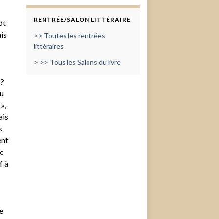
RENTRÉE/SALON LITTÉRAIRE
ôt
ais
>> Toutes les rentrées
littéraires
> >> Tous les Salons du livre
 ?
du
»,
ais
s
ent
ec
f à
me