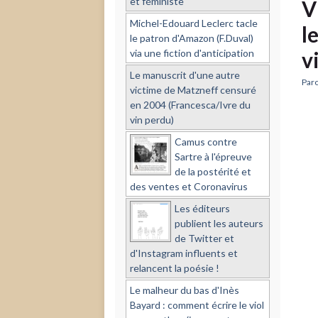
et féministe
V
Michel-Edouard Leclerc tacle
l
le patron d'Amazon (F.Duval)
via une fiction d'anticipation
v
Le manuscrit d'une autre
Paro
victime de Matzneff censuré
en 2004 (Francesca/Ivre du
vin perdu)
Camus contre
Sartre à l'épreuve
de la postérité et
des ventes et Coronavirus
Les éditeurs
publient les auteurs
de Twitter et
d'Instagram influents et
relancent la poésie !
Le malheur du bas d'Inès
Bayard : comment écrire le viol