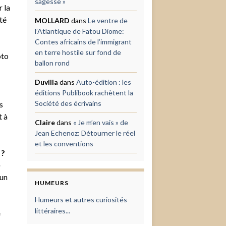
sagesse »
 la
nté
MOLLARD
dans
Le ventre de
l’Atlantique de Fatou Diome:
Contes africains de l’immigrant
en terre hostile sur fond de
oto
ballon rond
Duvilla
dans
Auto-édition : les
éditions Publibook rachètent la
Société des écrivains
s
t à
Claire
dans
« Je m’en vais » de
Jean Echenoz: Détourner le réel
et les conventions
 ?
»
’un
HUMEURS
Humeurs et autres curiosités
littéraires...
e