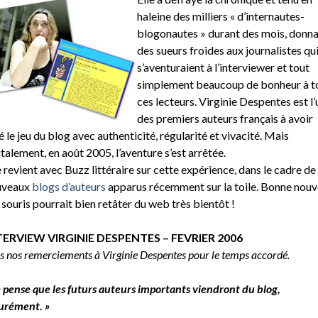
haleine des milliers « d’internautes-
blogonautes » durant des mois, donn
des sueurs froides aux journalistes qu
s’aventuraient à l’interviewer et tout
simplement beaucoup de bonheur à t
ces lecteurs. Virginie Despentes est l’
des premiers auteurs français à avoir
é le jeu du blog avec authenticité, régularité et vivacité. Mais
talement, en août 2005, l’aventure s’est arrêtée.
e revient avec Buzz littéraire sur cette expérience, dans le cadre de
uveaux
blogs d’auteurs
apparus récemment sur la toile. Bonne nouv
a souris pourrait bien retâter du web très bientôt !
TERVIEW VIRGINIE DESPENTES – FEVRIER 2006
s nos remerciements à Virginie Despentes pour le temps accordé.
e pense que les futurs auteurs importants viendront du blog,
urément. »