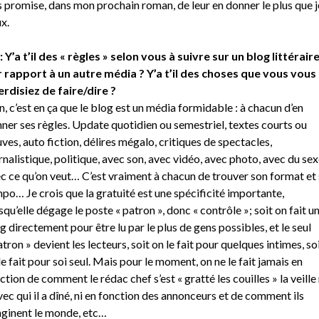
s promise, dans mon prochain roman, de leur en donner le plus que j
x.
: Y’a t’il des « règles » selon vous à suivre sur un blog littérair
 rapport à un autre média ? Y’a t’il des choses que vous vous
erdisiez de faire/dire ?
, c’est en ça que le blog est un média formidable : à chacun d’en
ner ses règles. Update quotidien ou semestriel, textes courts ou
uves, auto fiction, délires mégalo, critiques de spectacles,
rnalistique, politique, avec son, avec vidéo, avec photo, avec du sex
c ce qu’on veut… C’est vraiment à chacun de trouver son format et
po… Je crois que la gratuité est une spécificité importante,
squ’elle dégage le poste « patron », donc « contrôle »; soit on fait u
g directement pour être lu par le plus de gens possibles, et le seul
atron » devient les lecteurs, soit on le fait pour quelques intimes, so
le fait pour soi seul. Mais pour le moment, on ne le fait jamais en
ction de comment le rédac chef s’est « gratté les couilles » la veille 
vec qui il a dîné, ni en fonction des annonceurs et de comment ils
ginent le monde, etc…