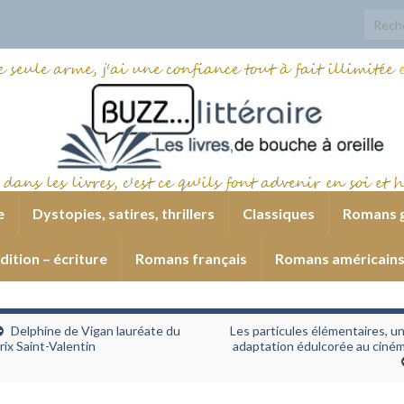
Search
e
Dystopies, satires, thrillers
Classiques
Romans 
dition – écriture
Romans français
Romans américain
Delphine de Vigan lauréate du
Les particules élémentaires, u
rix Saint-Valentin
adaptation édulcorée au ciné