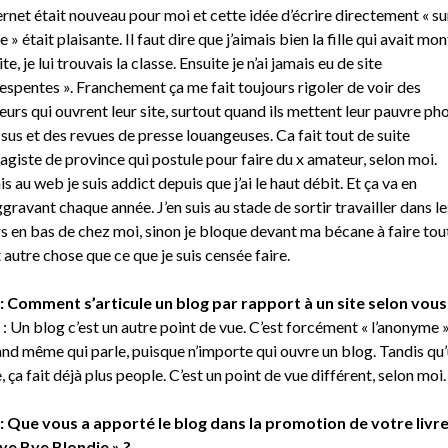
ernet était nouveau pour moi et cette idée d’écrire directement « sur
le » était plaisante. Il faut dire que j’aimais bien la fille qui avait mo
ite, je lui trouvais la classe. Ensuite je n’ai jamais eu de site
espentes ». Franchement ça me fait toujours rigoler de voir des
eurs qui ouvrent leur site, surtout quand ils mettent leur pauvre ph
sus et des revues de presse louangeuses. Ca fait tout de suite
agiste de province qui postule pour faire du x amateur, selon moi.
s au web je suis addict depuis que j’ai le haut débit. Et ça va en
ggravant chaque année. J’en suis au stade de sortir travailler dans le
s en bas de chez moi, sinon je bloque devant ma bécane à faire tou
t autre chose que ce que je suis censée faire.
: Comment s’articule un blog par rapport à un site selon vous
: Un blog c’est un autre point de vue. C’est forcément « l’anonyme 
nd même qui parle, puisque n’importe qui ouvre un blog. Tandis qu
e, ça fait déjà plus people. C’est un point de vue différent, selon moi.
: Que vous a apporté le blog dans la promotion de votre livr
ye Bye Blondie » ?