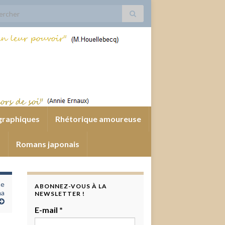
 for:
graphiques
Rhétorique amoureuse
s
Romans japonais
ne
ABONNEZ-VOUS À LA
ma
NEWSLETTER !
E-mail
*