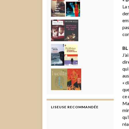
La 
dem
emb
pas
con
BL 
J’a
dir
qui
aus
« d
que
ce 
Mar
LISEUSE RECOMMANDÉE
min
qu’
réa