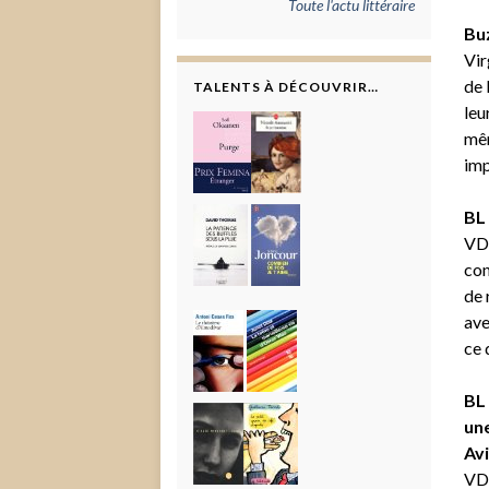
Toute l'actu littéraire
Buz
Vir
de 
TALENTS À DÉCOUVRIR…
leu
mêm
imp
BL 
VD 
con
de 
ave
ce 
BL 
une
Avi
VD 