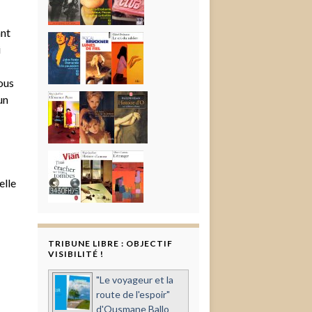
ant
i
ous
un
elle
TRIBUNE LIBRE : OBJECTIF
VISIBILITÉ !
"Le voyageur et la
route de l'espoir"
d'Ousmane Ballo