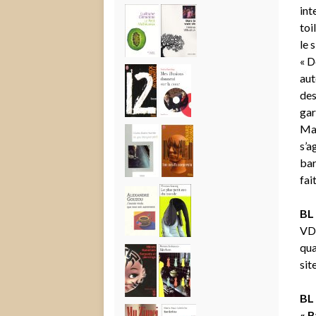
int
toi
le s
« D
aut
des
gar
Mai
s’a
bar
fai
BL 
VD 
qua
sit
BL 
« B