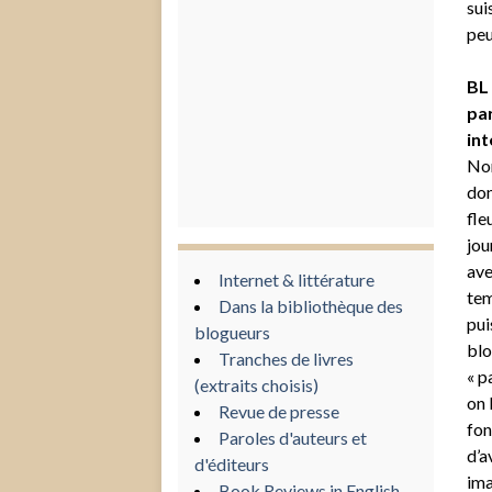
sui
peu
BL 
par
int
Non
don
fle
jou
ave
Internet & littérature
tem
Dans la bibliothèque des
pui
blogueurs
blo
Tranches de livres
« p
(extraits choisis)
on 
Revue de presse
fon
Paroles d'auteurs et
d’a
d'éditeurs
ima
Book Reviews in English