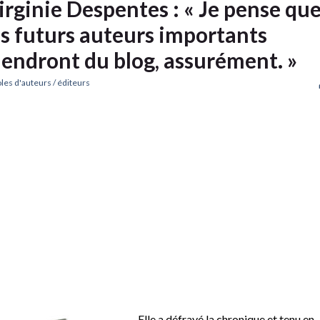
irginie Despentes : « Je pense qu
es futurs auteurs importants
iendront du blog, assurément. »
les d'auteurs / éditeurs
Elle a défrayé la chronique et tenu en