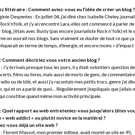
z littéraire : Comment aviez-vous eu l’idée de créer un blog ?
ginie Despentes : En juillet 04, j’ai dîné chez Isabelle Cheley, journal
Rock’n’folk, et j’y ai rencontré Lara, elles ont commencé à parler de
r blog, j’étais avec Busty (pas encore journaliste Rock n’ folk) et le s
e on ouvrait nos blogs. Sans vraiment se douter de tout ce que ça
liquerait en terme de temps, d’énergie, et encore moins « d’impact 
: Comment décririez vous votre ancien blog ?
: J’y écrivais presque tous les jours, il y était volontiers question de
certs, films ou livres, mais aussi de morts de gens, de commentaire
radio ou de télé, et aussi j’y racontais mes petits trucs, genre j’ai dîn
c qui et on a parlé de quoi… Régulièrement j’expliquais que j’allais 
qui constitue quand même mon activité principale.
: Quel rapport au web entreteniez-vous jusqu’alors (êtes vo
 « web addict » ou plutôt novice en la matière) ?
ez-vous déjà un site web ?
: Florent Massot, mon premier éditeur, avait monté un site en 95,