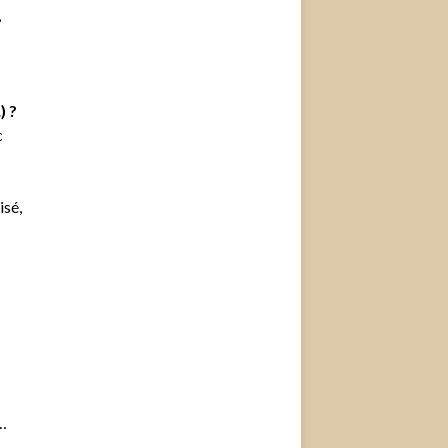
,
) ?
c
isé,
…