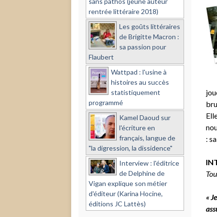
sans pathos (jeune auteur
rentrée littéraire 2018)
Les goûts littéraires
de Brigitte Macron :
sa passion pour
Flaubert
Wattpad : l'usine à
histoires au succès
jou
statistiquement
programmé
bru
Ell
Kamel Daoud sur
no
l'écriture en
français, langue de
: s
"la digression, la dissidence"
IN
Interview : l'éditrice
de Delphine de
Tou
Vigan explique son métier
d'éditeur (Karina Hocine,
« J
éditions JC Lattès)
ass