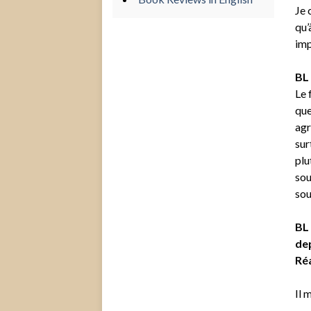
Je 
qu’
imp
BL 
Le 
que
agr
sur
plu
sou
sou
BL 
dep
Réa
Il 