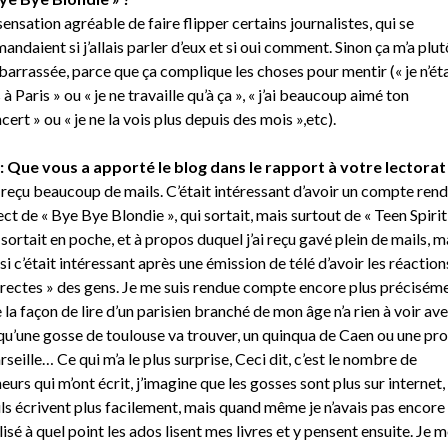
sensation agréable de faire flipper certains journalistes, qui se
andaient si j’allais parler d’eux et si oui comment. Sinon ça m’a plut
arrassée, parce que ça complique les choses pour mentir (« je n’ét
 à Paris » ou « je ne travaille qu’à ça », « j’ai beaucoup aimé ton
cert » ou « je ne la vois plus depuis des mois »,etc).
: Que vous a apporté le blog dans le rapport à votre lectorat
i reçu beaucoup de mails. C’était intéressant d’avoir un compte ren
ect de « Bye Bye Blondie », qui sortait, mais surtout de « Teen Spirit 
 sortait en poche, et à propos duquel j’ai reçu gavé plein de mails, m
si c’était intéressant après une émission de télé d’avoir les réaction
irectes » des gens. Je me suis rendue compte encore plus précisém
 la façon de lire d’un parisien branché de mon âge n’a rien à voir av
qu’une gosse de toulouse va trouver, un quinqua de Caen ou une pro
seille… Ce qui m’a le plus surprise, Ceci dit, c’est le nombre de
eurs qui m’ont écrit, j’imagine que les gosses sont plus sur internet,
ils écrivent plus facilement, mais quand même je n’avais pas encore
lisé à quel point les ados lisent mes livres et y pensent ensuite. Je 