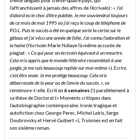
trente langues pour trente-quatre pays, qui
l’affranchissent à jamais des affres de l’écrivain) :
« J’ai
d’abord eu le choc d’être publiée. Je me souviendrai toujours
de ce mois de mai 1995 où j’ai reçu le coup de téléphone de
P.O.L. Puis le succès a été en quelque sorte la cerise sur le
gâteau et j’ai vécu une année de folie. J’ai connu l’adoration et
la haine
(l’écrivain Marie Ndiaye l’a même accusée de
plagiat :
« Ce qui pour un écrivain équivaut à un meurtre.
Cela m’a appris que le monde littéraire ressemblait à une
jungle, je me suis beaucoup repliée sur moi-même »
).
Ecrire,
c’est être seule. Je me protège beaucoup. Cela m’a
débarrassée de la peur ou de l’envie du succès. »
, se
remémore-t-elle. Ecrit en
6 semaines
(!) parallèlement à
sa thèse de Doctorat (« Moments critiques dans
l’autobiographie contemporaine. Ironie tragique et
autofiction chez George Perec, Michel Leiris, Serge
Doubrovsky et Hervé Guibert »), Truismes est en fait
son sixième roman.