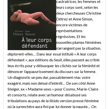
castratrices, les femmes et
leurs corps sont, selon les
deux chercheuses Christine
Détrez et Anne Simon,
encore victimes de
représentations
régréssives. Et les
nouvelles plumes féminines
n’arrangent pas la situation,
déplorent-elles… Dans leur essai intitulé « A leur corps
défendant », aux éditions du Seuil, elles passent au crible
leus écrits pour y débusquer les clichés sur la féminité et
dénoncer l’appauvrissement du discours sur la femme.
Un diagnostic un peu dur, passablement réac voire
exagéré, mais non dénué d’intérêt… De son côté Anne
Steiger, ex « Madame sexo » pour Cosmo, Marie-Claire
et consorts, relate avec un humour désabusé ses
tribulations au pays de la libido version presse féminine
où la surenchère aura fini par lui donner la nausée… On