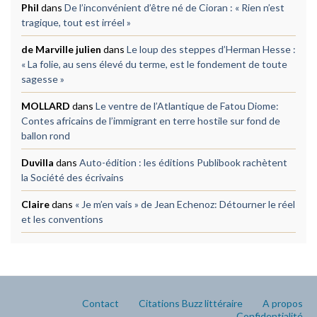
Phil
dans
De l’inconvénient d’être né de Cioran : « Rien n’est
tragique, tout est irréel »
de Marville julien
dans
Le loup des steppes d’Herman Hesse :
« La folie, au sens élevé du terme, est le fondement de toute
sagesse »
MOLLARD
dans
Le ventre de l’Atlantique de Fatou Diome:
Contes africains de l’immigrant en terre hostile sur fond de
ballon rond
Duvilla
dans
Auto-édition : les éditions Publibook rachètent
la Société des écrivains
Claire
dans
« Je m’en vais » de Jean Echenoz: Détourner le réel
et les conventions
Contact
Citations Buzz littéraire
A propos
Confidentialité