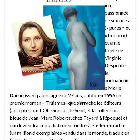
ien,
passionnée
de sciences
(« pures » et
« fiction »)
et amie
fidèle de
Virginie
Despentes,
la
normalienn
e Marie
Darrieussecq alors âgée de 27 ans, publie en 1996 un
premier roman – Truismes- que s’arrache les éditeurs
(acceptés par POL, Grasset, le Seuil, et la collection
bleue de Jean-Marc Roberts, chez Fayard à l’époque) et
qui deviendra immédiatement
un best-seller mondial
(un million d’exemplaires vendu dans le monde, traduit en