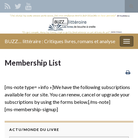
Tog
sear
Search for:
for
BUZZ… littéraire : Critiques livres, romans et analyse
Togg
navig
Membership List
[ms-note type= »info »]We have the following subscriptions
available for our site. You can renew, cancel or upgrade your
subscriptions by using the forms below.[/ms-note]
[ms-membership-signup]
ACTU/MONDE DU LIVRE