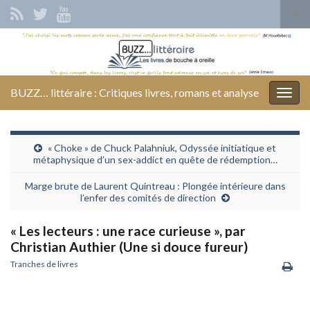
Tog
sear
Search for:
for
BUZZ… littéraire : Critiques livres, romans et analyse
Togg
navig
« Choke » de Chuck Palahniuk, Odyssée initiatique et
métaphysique d’un sex-addict en quête de rédemption…
Marge brute de Laurent Quintreau : Plongée intérieure dans
l’enfer des comités de direction
« Les lecteurs : une race curieuse », par
Christian Authier (Une si douce fureur)
Tranches de livres