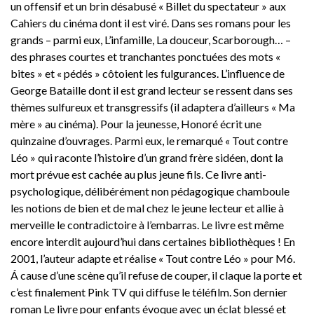
un offensif et un brin désabusé « Billet du spectateur » aux
Cahiers du cinéma dont il est viré. Dans ses romans pour les
grands – parmi eux, L’infamille, La douceur, Scarborough… –
des phrases courtes et tranchantes ponctuées des mots «
bites » et « pédés » côtoient les fulgurances. L’influence de
George Bataille dont il est grand lecteur se ressent dans ses
thèmes sulfureux et transgressifs (il adaptera d’ailleurs « Ma
mère » au cinéma). Pour la jeunesse, Honoré écrit une
quinzaine d’ouvrages. Parmi eux, le remarqué « Tout contre
Léo » qui raconte l’histoire d’un grand frère sidéen, dont la
mort prévue est cachée au plus jeune fils. Ce livre anti-
psychologique, délibérément non pédagogique chamboule
les notions de bien et de mal chez le jeune lecteur et allie à
merveille le contradictoire à l’embarras. Le livre est même
encore interdit aujourd’hui dans certaines bibliothèques ! En
2001, l’auteur adapte et réalise « Tout contre Léo » pour M6.
Á cause d’une scène qu’il refuse de couper, il claque la porte et
c’est finalement Pink TV qui diffuse le téléfilm. Son dernier
roman Le livre pour enfants évoque avec un éclat blessé et