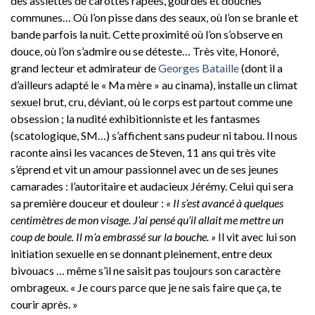
des assiettes de carottes râpées, gourdes et douches
communes… Où l’on pisse dans des seaux, où l’on se branle et
bande parfois la nuit. Cette proximité où l’on s’observe en
douce, où l’on s’admire ou se déteste… Très vite, Honoré,
grand lecteur et admirateur de
Georges Bataille
(dont il a
d’ailleurs adapté le « Ma mère » au cinama), installe un climat
sexuel brut, cru, déviant, où le corps est partout comme une
obsession ; la nudité exhibitionniste et les fantasmes
(scatologique, SM…) s’affichent sans pudeur ni tabou. Il nous
raconte ainsi les vacances de Steven, 11 ans qui très vite
s’éprend et vit un amour passionnel avec un de ses jeunes
camarades : l’autoritaire et audacieux Jérémy. Celui qui sera
sa première douceur et douleur :
« Il s’est avancé à quelques
centimètres de mon visage. J’ai pensé qu’il allait me mettre un
coup de boule. Il m’a embrassé sur la bouche. »
Il vit avec lui son
initiation sexuelle en se donnant pleinement, entre deux
bivouacs … même s’il ne saisit pas toujours son caractère
ombrageux. « Je cours parce que je ne sais faire que ça, te
courir après. »