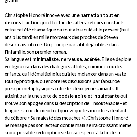
gratuit.
Christophe Honoré innove avec
une narration tout en
déconstructio
n qui effectue des allers-retours constants
entre cet été dramatique où tout a basculé et le présent (huit
ans plus tard) en mille morceaux des proches de Steven
désormais interné. Un principe narratif déjà utilisé dans
l’Infamille, son premier roman.
Sa langue est
minimaliste, nerveuse, acérée
. Elle se déploie
vertigineuse dans des dialogues affolés, comme ceux des
enfants, qu’il démultiplie jusqu’à les mélanger dans un vaste
tout hypnotique, ou encore les discussions par l’absurde
presque métaphysiques entre les deux jeunes amants. Il
atteint par là une sorte de
poésie noire et inquiétante
qui
trouve son apogée dans la description de l’insoutenable –et
longue- scène du meurtre (qui évoque les meurtres d’enfant
du célèbre « Sa majesté des mouches »). Christophe Honoré
ne ménage pas son lecteur dont le malaise ira croissant même
si une possible rédemption se laisse espérer à la fin de ce