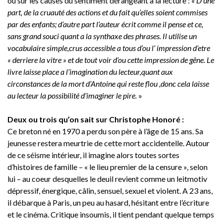
ou sur les causes du sentiment dérangeant à la lecture : «
D’une
part, de la cruauté des actions et du fait qu’elles soient commises
par des enfants; d’autre part l’auteur écrit comme il pense et ce,
sans grand souci quant a la synthaxe des phrases. Il utilise un
vocabulaire simple,crus accessible a tous d’ou l’ impression d’etre
« derriere la vitre » et de tout voir d’ou cette impression de gêne. Le
livre laisse place a l’imagination du lecteur,quant aux
circonstances de la mort d’Antoine qui reste flou ,donc cela laisse
au lecteur la possibilité d’imaginer le pire.
»
Deux ou trois qu’on sait sur Christophe Honoré :
Ce breton né en 1970 a perdu son père à l’âge de 15 ans. Sa
jeunesse restera meurtrie de cette mort accidentelle. Autour
de ce séisme intérieur, il imagine alors toutes sortes
d’histoires de famille – « le lieu premier de la censure », selon
lui – au coeur desquelles le deuil revient comme un leitmotiv
dépressif, énergique, câlin, sensuel, sexuel et violent. A 23 ans,
il débarque à Paris, un peu au hasard, hésitant entre l’écriture
et le cinéma. Critique insoumis, il tient pendant quelque temps