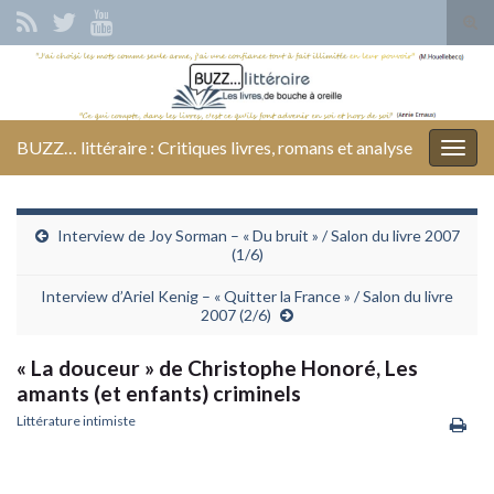
Tog
sear
Search for:
for
BUZZ… littéraire : Critiques livres, romans et analyse
Togg
navig
Interview de Joy Sorman – « Du bruit » / Salon du livre 2007
(1/6)
Interview d’Ariel Kenig – « Quitter la France » / Salon du livre
2007 (2/6)
« La douceur » de Christophe Honoré, Les
amants (et enfants) criminels
Littérature intimiste