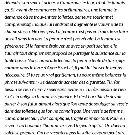
détendre son sexe et uriner. » Camarade lecteur, n’oublie jamais
ça. Si, avant de commencer les préliminaires, une femme te
demande où se trouvent tes toilettes, demeure souriant et
compréhensif, indique lui l’endroit et augmente le volume de ta
chaîne stéréo. Ne rêve pas. La femme n’est pas en train de se faire
un rail dans ton dos. La femme n’est pas vénale. La femme est
généreuse. Si la femme était venue avec un petit sachet, elle
t’aurait tout simplement proposé de partager la substance sur la
table basse. Non, camarade lecteur, la femme tente de faire pipi
comme dans le livre d’Anne Brochet, il faut lui laisser le temps
nécessaire. Si tu es un vrai gentleman, tu peux même balancer la
phrase suivante : « Je descends acheter des cigarettes. Tu n’as
besoin de rien ? » En y repensant, évite-le « Tu n’as besoin de rien
? » Cela oblige la femme à répondre. Et c’est horrible de devoir
parler à son futur amant alors que l’on tente de soulager sa vessie
dans des toilettes que l’on ne connaît pas. Une vessie de femme,
camarade lecteur, c’est compliqué, fragile et important. Pour en
revenir au bouquin, l’homme arrive. Un peu trop tôt. Un duel au
soleil se prépare. On ne racontera pas la suite. ce qu’on peut dire,