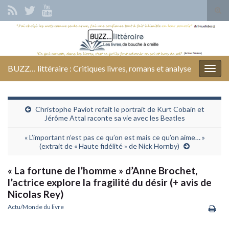
Tog
sear
Search for:
for
BUZZ… littéraire : Critiques livres, romans et analyse
Togg
navig
Christophe Paviot refait le portrait de Kurt Cobain et
Jérôme Attal raconte sa vie avec les Beatles
« L’important n’est pas ce qu’on est mais ce qu’on aime… »
(extrait de « Haute fidélité » de Nick Hornby)
« La fortune de l’homme » d’Anne Brochet,
l’actrice explore la fragilité du désir (+ avis de
Nicolas Rey)
Actu/Monde du livre