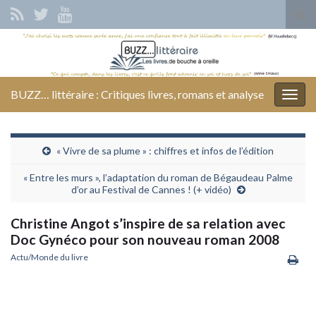
Tog
sear
Search for:
for
BUZZ… littéraire : Critiques livres, romans et analyse
Togg
navig
« Vivre de sa plume » : chiffres et infos de l’édition
« Entre les murs », l’adaptation du roman de Bégaudeau Palme
d’or au Festival de Cannes ! (+ vidéo)
Christine Angot s’inspire de sa relation avec
Doc Gynéco pour son nouveau roman 2008
Actu/Monde du livre