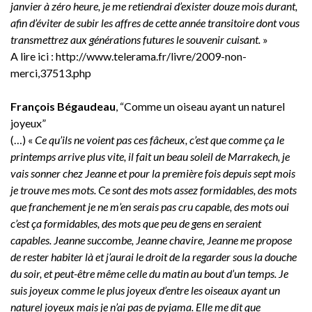
janvier à zéro heure, je me retiendrai d’exister douze mois durant,
afin d’éviter de subir les affres de cette année transitoire dont vous
transmettrez aux générations futures le souvenir cuisant.
»
A lire ici : http://www.telerama.fr/livre/2009-non-
merci,37513.php
François Bégaudeau
, “Comme un oiseau ayant un naturel
joyeux”
(…) «
Ce qu’ils ne voient pas ces fâcheux, c’est que comme ça le
printemps arrive plus vite, il fait un beau soleil de Marrakech, je
vais sonner chez Jeanne et pour la première fois depuis sept mois
je trouve mes mots. Ce sont des mots assez formidables, des mots
que franchement je ne m’en serais pas cru capable, des mots oui
c’est ça formidables, des mots que peu de gens en seraient
capables. Jeanne succombe, Jeanne chavire, Jeanne me propose
de rester habiter là et j’aurai le droit de la regarder sous la douche
du soir, et peut-être même celle du matin au bout d’un temps. Je
suis joyeux comme le plus joyeux d’entre les oiseaux ayant un
naturel joyeux mais je n’ai pas de pyjama. Elle me dit que