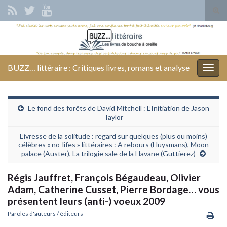
Tog
sear
Search for:
for
BUZZ… littéraire : Critiques livres, romans et analyse
Togg
navig
Le fond des forêts de David Mitchell : L’Initiation de Jason
Taylor
L’ivresse de la solitude : regard sur quelques (plus ou moins)
célèbres « no-lifes » littéraires : A rebours (Huysmans), Moon
palace (Auster), La trilogie sale de la Havane (Guttierez)
Régis Jauffret, François Bégaudeau, Olivier
Adam, Catherine Cusset, Pierre Bordage… vous
présentent leurs (anti-) voeux 2009
Paroles d'auteurs / éditeurs