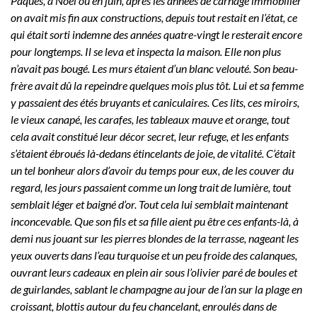
Pâques, à Noël ou en juin, après les années de carnage immobilier
on avait mis fin aux constructions, depuis tout restait en l’état, ce
qui était sorti indemne des années quatre-vingt le resterait encore
pour longtemps. Il se leva et inspecta la maison. Elle non plus
n’avait pas bougé. Les murs étaient d’un blanc velouté. Son beau-
frère avait dû la repeindre quelques mois plus tôt. Lui et sa femme
y passaient des étés bruyants et caniculaires. Ces lits, ces miroirs,
le vieux canapé, les carafes, les tableaux mauve et orange, tout
cela avait constitué leur décor secret, leur refuge, et les enfants
s’étaient ébroués là-dedans étincelants de joie, de vitalité. C’était
un tel bonheur alors d’avoir du temps pour eux, de les couver du
regard, les jours passaient comme un long trait de lumière, tout
semblait léger et baigné d’or. Tout cela lui semblait maintenant
inconcevable. Que son fils et sa fille aient pu être ces enfants-là, à
demi nus jouant sur les pierres blondes de la terrasse, nageant les
yeux ouverts dans l’eau turquoise et un peu froide des calanques,
ouvrant leurs cadeaux en plein air sous l’olivier paré de boules et
de guirlandes, sablant le champagne au jour de l’an sur la plage en
croissant, blottis autour du feu chancelant, enroulés dans de