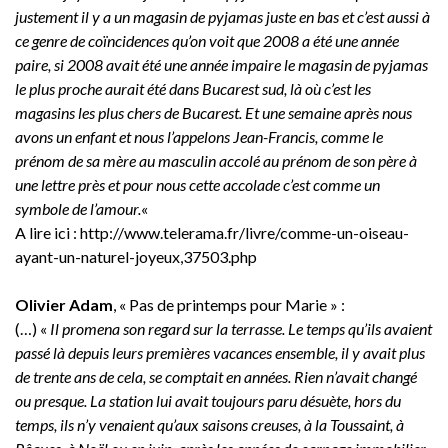
justement il y a un magasin de pyjamas juste en bas et c’est aussi à
ce genre de coïncidences qu’on voit que 2008 a été une année
paire, si 2008 avait été une année impaire le magasin de pyjamas
le plus proche aurait été dans Bucarest sud, là où c’est les
magasins les plus chers de Bucarest. Et une semaine après nous
avons un enfant et nous l’appelons Jean-Francis, comme le
prénom de sa mère au masculin accolé au prénom de son père à
une lettre près et pour nous cette accolade c’est comme un
symbole de l’amour.
«
A lire ici : http://www.telerama.fr/livre/comme-un-oiseau-
ayant-un-naturel-joyeux,37503.php
Olivier Adam
, « Pas de printemps pour Marie » :
(…) «
Il promena son regard sur la terrasse. Le temps qu’ils avaient
passé là depuis leurs premières vacances ensemble, il y avait plus
de trente ans de cela, se comptait en années. Rien n’avait changé
ou presque. La station lui avait toujours paru désuète, hors du
temps, ils n’y venaient qu’aux saisons creuses, à la Toussaint, à