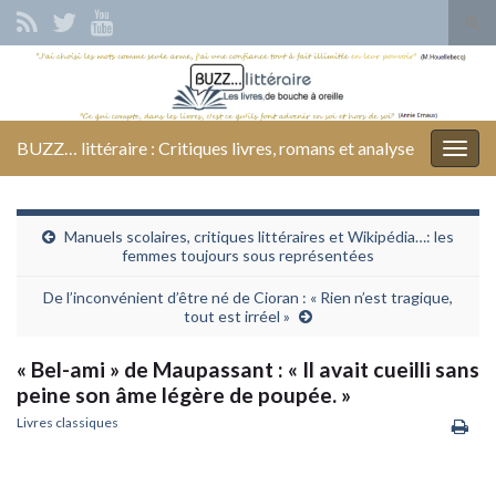
Tog
sear
Search for:
for
BUZZ… littéraire : Critiques livres, romans et analyse
Togg
navig
Manuels scolaires, critiques littéraires et Wikipédia…: les
femmes toujours sous représentées
De l’inconvénient d’être né de Cioran : « Rien n’est tragique,
tout est irréel »
« Bel-ami » de Maupassant : « Il avait cueilli sans
peine son âme légère de poupée. »
Livres classiques