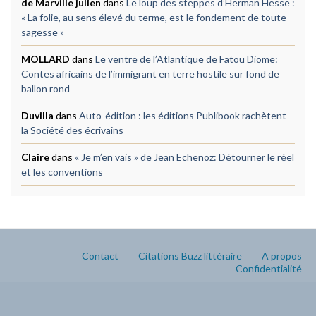
de Marville julien
dans
Le loup des steppes d’Herman Hesse :
« La folie, au sens élevé du terme, est le fondement de toute
sagesse »
MOLLARD
dans
Le ventre de l’Atlantique de Fatou Diome:
Contes africains de l’immigrant en terre hostile sur fond de
ballon rond
Duvilla
dans
Auto-édition : les éditions Publibook rachètent
la Société des écrivains
Claire
dans
« Je m’en vais » de Jean Echenoz: Détourner le réel
et les conventions
Contact
Citations Buzz littéraire
A propos
Confidentialité