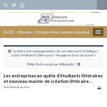
Tog
sear
Search for:
for
BUZZ… littéraire : Critiques livres, romans et analyse
Togg
navig
La lettre d’accompagnement de son manuscrit à l’éditeur :
Louis-Ferdinand Céline pour « Voyage au bout de la nuit »
Philip Roth recalé par Wikipédia !
Les entreprises en quête d’étudiants littéraires
et nouveau master de création littéraire…
Actu/Monde du livre