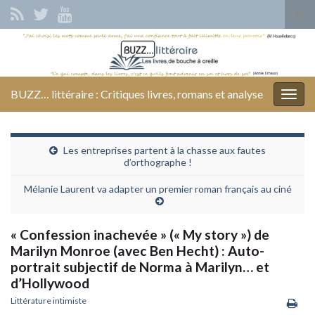
Tog
sear
Search for:
for
BUZZ… littéraire : Critiques livres, romans et analyse
Togg
navig
Les entreprises partent à la chasse aux fautes
d’orthographe !
Mélanie Laurent va adapter un premier roman français au ciné
« Confession inachevée » (« My story ») de
Marilyn Monroe (avec Ben Hecht) : Auto-
portrait subjectif de Norma à Marilyn… et
d’Hollywood
Littérature intimiste