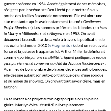
guerre coréenne en 1954. Année également de ses mémoires,
rédigées par le scénariste Ben Hecht pour mettre fin aux
potins des feuilles à scandale notamment. Elle est alors une
star montante, après avoir notamment tourné «
Gentlemen
Prefer Blondes
» (« Les hommes préfèrent les blondes »), «
How
to Marry a Millionaire
» et «
Niagara
» en 1953. On avait
découvert la sensibilité de sa voix à travers la publication de
ses écrits intimes en 2010
(« Fragments »)
, dont on retrouve la
force et la justesse frappantes ici. Arthur Miller la définissait
comme «
portée par une sensibilité lyrique et poétique que peu de
gens parviennent à conserver au-delà du début de l’adolescence
« .
Au milieu de bon nombre de phrases devenues anthologiques,
elle dessine autant son auto-portrait que celui d’une époque
et du milieu du showbiz. On croyait tout savoir d’elle, mais en
fait non !
En se livrant à ce projet autobiographique alors en pleine
gloire, Marilyn évita l’écueil d’un livre platement
chronologique et factuel sur sa vie, avec révélations et détails