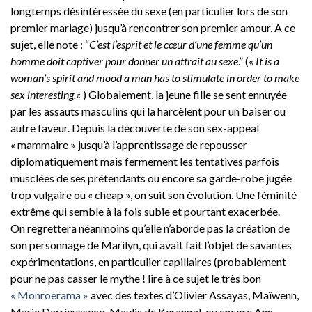
longtemps désintéressée du sexe (en particulier lors de son
premier mariage) jusqu’à rencontrer son premier amour. A ce
sujet, elle note : “
C’est l’esprit et le cœur d’une femme qu’un
homme doit captiver pour donner un attrait au sexe
.” («
It is a
woman’s spirit and mood a man has to stimulate in order to make
sex interesting.
« ) Globalement, la jeune fille se sent ennuyée
par les assauts masculins qui la harcèlent pour un baiser ou
autre faveur. Depuis la découverte de son sex-appeal
« mammaire » jusqu’à l’apprentissage de repousser
diplomatiquement mais fermement les tentatives parfois
musclées de ses prétendants ou encore sa garde-robe jugée
trop vulgaire ou « cheap », on suit son évolution. Une féminité
extrême qui semble à la fois subie et pourtant exacerbée.
On regrettera néanmoins qu’elle n’aborde pas la création de
son personnage de Marilyn, qui avait fait l’objet de savantes
expérimentations, en particulier capillaires (probablement
pour ne pas casser le mythe ! lire à ce sujet le très bon
« Monroerama »
avec des textes d’Olivier Assayas, Maïwenn,
Marie Darrieussecq, Maylis de Kerangal, ou encore Ann