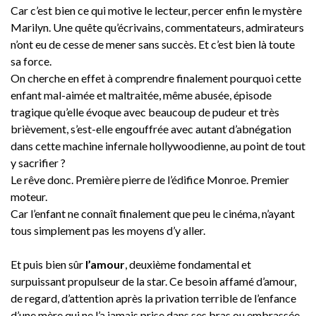
Car c’est bien ce qui motive le lecteur, percer enfin le mystère
Marilyn. Une quête qu’écrivains, commentateurs, admirateurs
n’ont eu de cesse de mener sans succès. Et c’est bien là toute
sa force.
On cherche en effet à comprendre finalement pourquoi cette
enfant mal-aimée et maltraitée, même abusée, épisode
tragique qu’elle évoque avec beaucoup de pudeur et très
brièvement, s’est-elle engouffrée avec autant d’abnégation
dans cette machine infernale hollywoodienne, au point de tout
y sacrifier ?
Le rêve donc. Première pierre de l’édifice Monroe. Premier
moteur.
Car l’enfant ne connaît finalement que peu le cinéma, n’ayant
tous simplement pas les moyens d’y aller.
Et puis bien sûr
l’amour
, deuxième fondamental et
surpuissant propulseur de la star. Ce besoin affamé d’amour,
de regard, d’attention après la privation terrible de l’enfance
d’une mère qui ne l’a jamais prise dans ses bras ou embrassée.