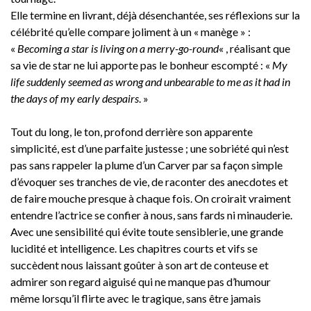
Elle termine en livrant, déjà désenchantée, ses réflexions sur la
célébrité qu’elle compare joliment à un « manège » :
«
Becoming a star is living on a merry-go-round
« , réalisant que
sa vie de star ne lui apporte pas le bonheur escompté : «
My
life suddenly seemed as wrong and unbearable to me as it had in
the days of my early despairs
. »
Tout du long, le ton, profond derrière son apparente
simplicité, est d’une parfaite justesse ; une sobriété qui n’est
pas sans rappeler la plume d’un Carver par sa façon simple
d’évoquer ses tranches de vie, de raconter des anecdotes et
de faire mouche presque à chaque fois. On croirait vraiment
entendre l’actrice se confier à nous, sans fards ni minauderie.
Avec une sensibilité qui évite toute sensiblerie, une grande
lucidité et intelligence. Les chapitres courts et vifs se
succèdent nous laissant goûter à son art de conteuse et
admirer son regard aiguisé qui ne manque pas d’humour
même lorsqu’il flirte avec le tragique, sans être jamais