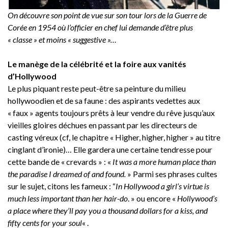
On découvre son point de vue sur son tour lors de la Guerre de
Corée en 1954 où l’officier en chef lui demande d’être plus
« classe » et moins « suggestive »…
Le manège de la célébrité et la foire aux vanités
d’Hollywood
Le plus piquant reste peut-être sa peinture du milieu
hollywoodien et de sa faune : des aspirants vedettes aux
« faux » agents toujours prêts à leur vendre du rêve jusqu’aux
vieilles gloires déchues en passant par les directeurs de
casting véreux (cf, le chapitre « Higher, higher, higher » au titre
cinglant d’ironie)… Elle gardera une certaine tendresse pour
cette bande de « crevards » : «
It was a more human place than
the paradise I dreamed of and found.
» Parmi ses phrases cultes
sur le sujet, citons les fameux : “
In Hollywood a girl’s virtue is
much less important than her hair-do
. » ou encore «
Hollywood’s
a place where they’ll pay you a thousand dollars for a kiss, and
fifty cents for your soul
« .