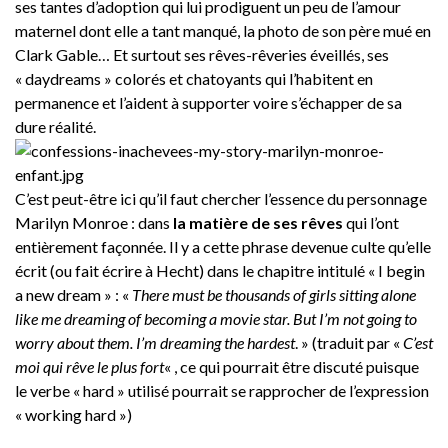
ses tantes d’adoption qui lui prodiguent un peu de l’amour
maternel dont elle a tant manqué, la photo de son père mué en
Clark Gable… Et surtout ses rêves-rêveries éveillés, ses
« daydreams » colorés et chatoyants qui l’habitent en
permanence et l’aident à supporter voire s’échapper de sa
dure réalité.
C’est peut-être ici qu’il faut chercher l’essence du personnage
Marilyn Monroe : dans
la matière de ses rêves
qui l’ont
entièrement façonnée. Il y a cette phrase devenue culte qu’elle
écrit (ou fait écrire à Hecht) dans le chapitre intitulé « I begin
a new dream » : «
There must be thousands of girls sitting alone
like me dreaming of becoming a movie star. But I’m not going to
worry about them. I’m dreaming the hardest
. » (traduit par «
C’est
moi qui rêve le plus fort
« , ce qui pourrait être discuté puisque
le verbe « hard » utilisé pourrait se rapprocher de l’expression
« working hard »)