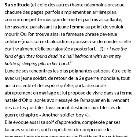
Sa solitude
(et celle des autres) hante néanmoins presque
chacune des pages, parfois simplement en arrière plan,
comme une petite musique de fond et parfois assaillante,
terrassante, paralysant la jeune femme au point de vouloir
mourir. Où l’on trouve ainsi sa fameuse phrase devenue
célèbre (mais son extralucidité a poussé à se demander si elle
était vraiment d’elle ou rajoutée a posteriori… ?) : «
I was the
kind of girl they found dead in a hall bedroom with an empty
bottle of sleeping pills in her hand.
”
L’une de ses rencontres les plus poignantes est peut-être celle
avec un jeune soldat, de retour de la 2e guerre mondiale, tout
aussi esseulé et désespéré qu’elle, qui la demande
abruptement en mariage et lui propose de vivre dans sa ferme
natale d’Ohio, après avoir essayé de l’arnaquer en lui vendant
des cartes postales faussement destinées aux blessés de
guerre (chapitre « Another soldier boy »).
Elle évoque aussi sa soif d’apprendre, complexée par ses
lacunes scolaires qui l’empêchent de comprendre les
conversations de son entourage sur Botticcelli ou subissant