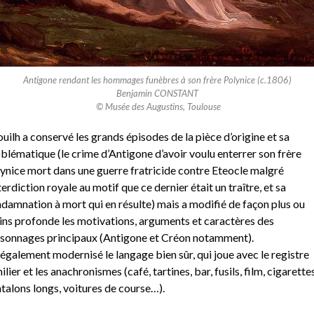
Antigone rendant les hommages funèbres à son frère Polynice (c.1806)
Benjamin CONSTANT
© Musée des Augustins, Toulouse
uilh a conservé les grands épisodes de la pièce d’origine et sa
blématique (le crime d’Antigone d’avoir voulu enterrer son frère
ynice mort dans une guerre fratricide contre Eteocle malgré
nterdiction royale au motif que ce dernier était un traître, et sa
damnation à mort qui en résulte) mais a modifié de façon plus ou
ns profonde les motivations, arguments et caractères des
sonnages principaux (Antigone et Créon notamment).
a également modernisé le langage bien sûr, qui joue avec le registre
ilier et les anachronismes (café, tartines, bar, fusils, film, cigarettes
talons longs, voitures de course…).