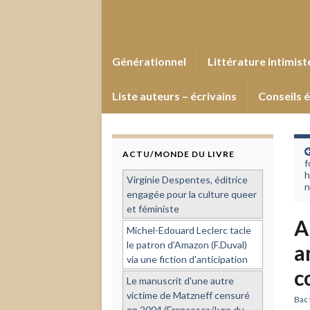
Générationnel
Littérature intimist
Liste auteurs – écrivains
Conseils é
ACTU/MONDE DU LIVRE
f
h
Virginie Despentes, éditrice
n
engagée pour la culture queer
et féministe
A
Michel-Edouard Leclerc tacle
le patron d'Amazon (F.Duval)
a
via une fiction d'anticipation
c
Le manuscrit d'une autre
victime de Matzneff censuré
Bac 
en 2004 (Francesca/Ivre du