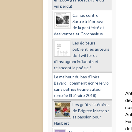
vin perdu)
Camus contre
Sartre à l'épreuve
de la postérité et
des ventes et Coronavirus
Les éditeurs
publient les auteurs
de Twitter et
d'Instagram influents et
relancent la poésie !
Le malheur du bas d'Inès
Bayard : comment écrire le viol
sans pathos (jeune auteur
Ant
rentrée littéraire 2018)
dev
Les goûts littéraires
noi
de Brigitte Macron :
Ant
sa passion pour
Eur
Flaubert
de 