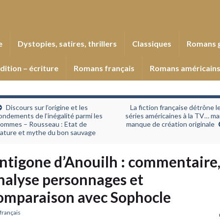
e
Dystopies, satires, thrillers
Classiques
Romans 
dition – écriture
Romans français
Romans américain
Discours sur l’origine et les
La fiction française détrône l
ondements de l’inégalité parmi les
séries américaines à la TV… ma
ommes – Rousseau : Etat de
manque de création originale
ature et mythe du bon sauvage
ntigone d’Anouilh : commentaire
nalyse personnages et
omparaison avec Sophocle
français