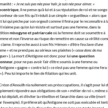
umanité : «
Je ne suis pas née pour haïr, je suis née pour aimer.
»
ocentrique
, il ne pense qu’à lui et à sa réputation de roi et ne songe
bonheur de son fils qu’il réduit à un simple « orgueilleux » alors que
st lui qui pèche par son orgeuil comme il finira par le reconnaître à l
. Il n’aime pas qu’on lui résiste et surtout pas une femme, dans la
dition
misogyne et patriarcale
où la femme doit se soumettre à
omme et non l’inverse au risque de remettre en cause sa virilité co
le clame. Il reproche aussi à son fils Hémon « d’être l’esclave d’une
me » et ne prend pas au sérieux ses plaintes («
cesse donc de ma
iguer
« ). La mort d’Antigone est donc pour lui
une question
honneur
, pour ne pas avoir l’air d’être soumis à une femme ou
Antigone « gagne » contre lui (« ce n’est pas une femme qui me fera 
 »). Peu lui importe le lien de filiation qui les unit.
Créon d’Anouilh n’a nullement ses préoccupations, il s’agit pour lui 
plement répondre aux obligations de son « métier de roi », même s
a lui déplaît, et d’éviter la rébellion et l’anarchie dans sa ville (mort
r l’exemple). Il préfèrerait qu’Antigone ne soit pas exécutée et tent
 tous les moyens de la dissuader de poursuivre son geste insensé