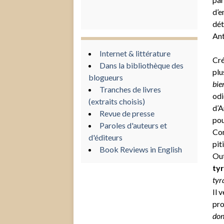
d’e
dét
Ant
Internet & littérature
Cré
Dans la bibliothèque des
plu
blogueurs
bie
Tranches de livres
odi
(extraits choisis)
d’A
Revue de presse
pou
Paroles d'auteurs et
Con
d'éditeurs
piti
Book Reviews in English
Out
ty
tyr
Il 
pro
don