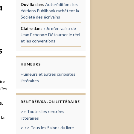
a
Duvilla
dans
Auto-édition : les
éditions Publibook rachètent la
Société des écrivains
Claire
dans
« Je m’en vais » de
Jean Echenoz: Détourner le réel
e
et les conventions
s
HUMEURS
Humeurs et autres curiosités
littéraires...
ire
lles
RENTRÉE/SALON LITTÉRAIRE
e,
>> Toutes les rentrées
 la
littéraires
> >> Tous les Salons du livre