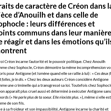
raits de caractère de Créon dans l
ièce d’Anouilh et dans celle de
ophocle : leurs différences et
oints communs dans leur manièr
e réagir et dans les émotions qu’il
ontrent
roi Créon incarne l’autorité et le pouvoir politique. Chez Anouilh
me chez Sophocle, Créon démontre la même incompréhension vo
ris pour Antigone (et Ismène quand elle se rallie à lui) : «
Ces deux fi
 folles, je le dis
. » Chez les deux auteurs Créon considère Antigone
me une criminelle qui a transgressé sa loi. Toutefois chez Sophocl
on apparaît plus cruel aussi et déterminé à exécuter Antigone sans
ords («
Ne parle plus de ta soeur. Elle n’existe plus
. »), même si elle est
me de son fils.
e à sa froideur et son impassibilité, Antigone incarne la charité et