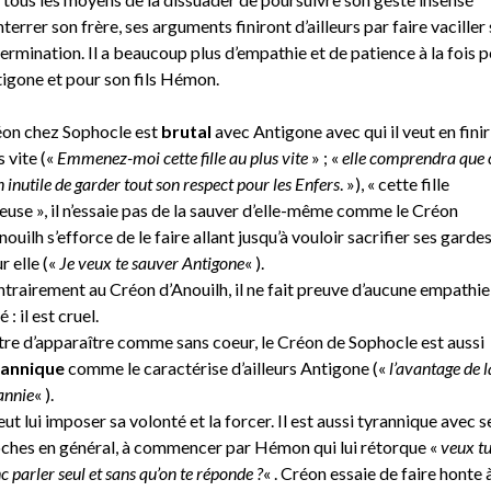
nterrer son frère, ses arguments finiront d’ailleurs par faire vaciller 
ermination. Il a beaucoup plus d’empathie et de patience à la fois 
igone et pour son fils Hémon.
on chez Sophocle est
brutal
avec Antigone avec qui il veut en finir
s vite («
Emmenez-moi cette fille au plus vite
» ; «
elle comprendra que c
n inutile de garder tout son respect pour les Enfers
. »), « cette fille
euse », il n’essaie pas de la sauver d’elle-même comme le Créon
nouilh s’efforce de le faire allant jusqu’à vouloir sacrifier ses garde
r elle («
Je veux te sauver Antigone
« ).
trairement au Créon d’Anouilh, il ne fait preuve d’aucune empathie
é : il est cruel.
re d’apparaître comme sans coeur, le Créon de Sophocle est aussi
rannique
comme le caractérise d’ailleurs Antigone («
l’avantage de l
annie
« ).
veut lui imposer sa volonté et la forcer. Il est aussi tyrannique avec s
ches en général, à commencer par Hémon qui lui rétorque «
veux t
c parler seul et sans qu’on te réponde ?
« . Créon essaie de faire honte 