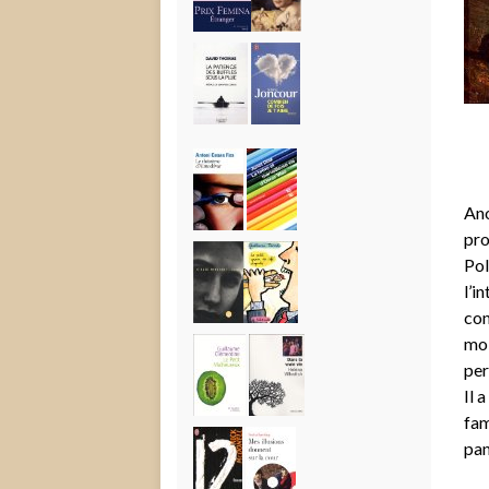
Ano
pro
Pol
l’i
con
moi
per
Il 
fam
pan