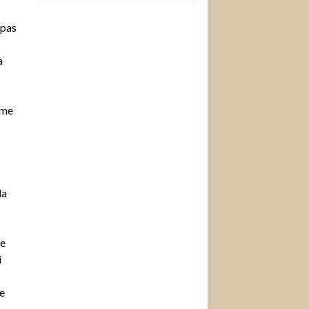
 pas
a
mme
la
de
i
e