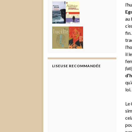
l’h
Eg
au 
c’e
fin
tra
l’h
il 
fem
LISEUSE RECOMMANDÉE
fat
d’
qu’
loi.
Le 
sim
cel
pou
par