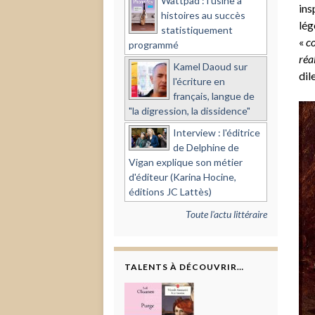
Wattpad : l'usine à
ins
histoires au succès
lég
statistiquement
«
co
programmé
réa
Kamel Daoud sur
dil
l'écriture en
français, langue de
"la digression, la dissidence"
Interview : l'éditrice
de Delphine de
Vigan explique son métier
d'éditeur (Karina Hocine,
éditions JC Lattès)
Toute l'actu littéraire
TALENTS À DÉCOUVRIR…