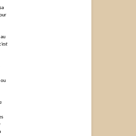
sa
pour
 au
’est
s
 ou
a
es
u
à