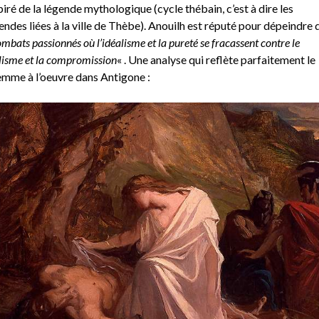
piré de la légende mythologique (cycle thébain, c’est à dire les
endes liées à la ville de Thèbe). Anouilh est réputé pour dépeindre 
mbats passionnés où l’idéalisme et la pureté se fracassent contre le
lisme et la compromission
« . Une analyse qui reflète parfaitement le
emme à l’oeuvre dans Antigone :