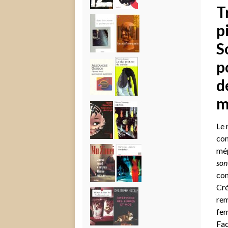
T
p
S
p
d
m
Le 
com
mép
sont
com
Cré
rem
fem
Fac