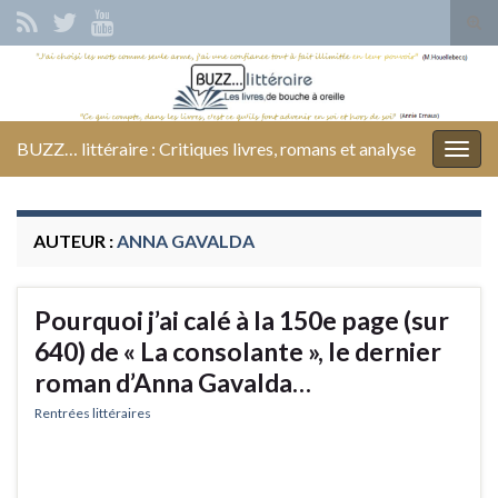
Tog
sear
Search for:
for
BUZZ… littéraire : Critiques livres, romans et analyse
Togg
navig
AUTEUR :
ANNA GAVALDA
Pourquoi j’ai calé à la 150e page (sur
640) de « La consolante », le dernier
roman d’Anna Gavalda…
Rentrées littéraires