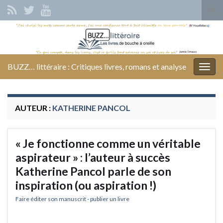
Tog
sear
Search for:
for
BUZZ… littéraire : Critiques livres, romans et analyse
Togg
navig
AUTEUR :
KATHERINE PANCOL
« Je fonctionne comme un véritable
aspirateur » : l’auteur à succès
Katherine Pancol parle de son
inspiration (ou aspiration !)
Faire éditer son manuscrit - publier un livre