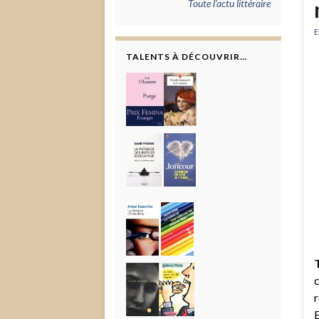
Toute l'actu littéraire
E
TALENTS À DÉCOUVRIR…
c
r
E