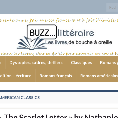
Search
e
Dystopies, satires, thrillers
Classiques
Romans 
dition – écriture
Romans français
Romans américain
AMERICAN CLASSICS
« The Scarlet Letter » by Nathanie