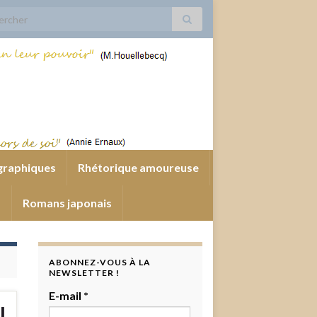
 for:
graphiques
Rhétorique amoureuse
s
Romans japonais
ABONNEZ-VOUS À LA
NEWSLETTER !
E-mail
*
l