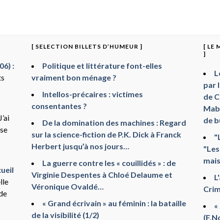
[ SELECTION BILLETS D’HUMEUR ]
[ LE
]
6) :
Politique et littérature font-elles
L
ts
vraiment bon ménage ?
par 
Intellos-précaires : victimes
de C
consentantes ?
Mabr
J’ai
de b
De la domination des machines : Regard
sse
sur la science-fiction de P.K. Dick à Franck
"
Herbert jusqu’à nos jours…
"Les
mais
La guerre contre les « couillidés » : de
ueil
Virginie Despentes à Chloé Delaume et
L
lle
Véronique Ovaldé…
Crim
 de
« Grand écrivain » au féminin : la bataille
«
de la visibilité (1/2)
(F.N