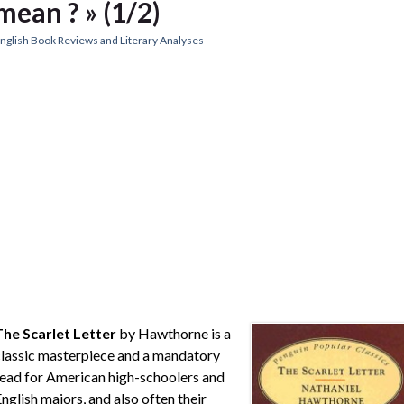
mean ? » (1/2)
nglish Book Reviews and Literary Analyses
The Scarlet Letter
by Hawthorne is a
lassic masterpiece and a mandatory
ead for American high-schoolers and
nglish majors, and also often their