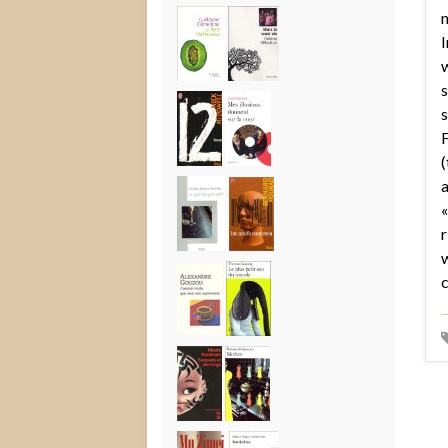
I
w
s
s
F
(
a
«
r
w
c