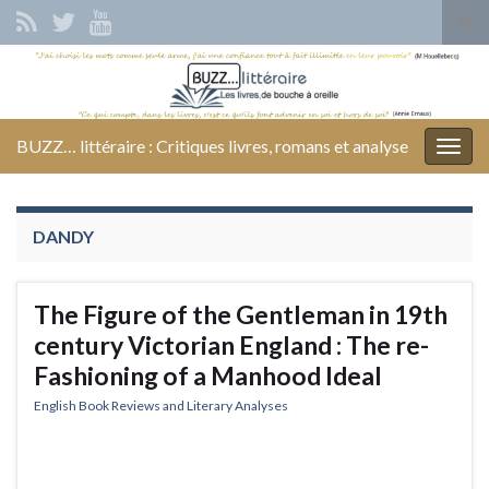
Tog
sear
Search for:
for
BUZZ… littéraire : Critiques livres, romans et analyse
Togg
navig
DANDY
The Figure of the Gentleman in 19th
century Victorian England : The re-
Fashioning of a Manhood Ideal
English Book Reviews and Literary Analyses