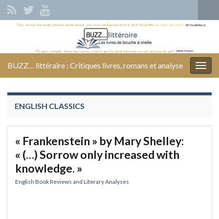
Tog
sear
Search for:
for
BUZZ… littéraire : Critiques livres, romans et analyse
Togg
navig
ENGLISH CLASSICS
« Frankenstein » by Mary Shelley:
« (…) Sorrow only increased with
knowledge. »
English Book Reviews and Literary Analyses