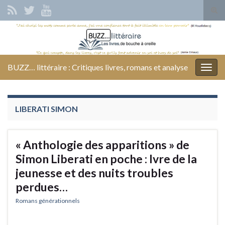
Tog
sear
Search for:
for
BUZZ… littéraire : Critiques livres, romans et analyse
Togg
navig
LIBERATI SIMON
« Anthologie des apparitions » de
Simon Liberati en poche : Ivre de la
jeunesse et des nuits troubles
perdues…
Romans générationnels