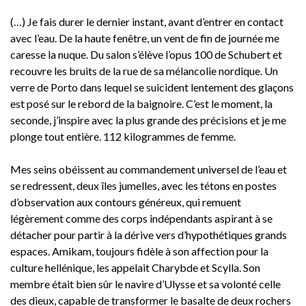
(…) Je fais durer le dernier instant, avant d’entrer en contact
avec l’eau. De la haute fenêtre, un vent de fin de journée me
caresse la nuque. Du salon s’élève l’opus 100 de Schubert et
recouvre les bruits de la rue de sa mélancolie nordique. Un
verre de Porto dans lequel se suicident lentement des glaçons
est posé sur le rebord de la baignoire. C’est le moment, la
seconde, j’inspire avec la plus grande des précisions et je me
plonge tout entière. 112 kilogrammes de femme.
Mes seins obéissent au commandement universel de l’eau et
se redressent, deux îles jumelles, avec les tétons en postes
d’observation aux contours généreux, qui remuent
légèrement comme des corps indépendants aspirant à se
détacher pour partir à la dérive vers d’hypothétiques grands
espaces. Amikam, toujours fidèle à son affection pour la
culture hellénique, les appelait Charybde et Scylla. Son
membre était bien sûr le navire d’Ulysse et sa volonté celle
des dieux, capable de transformer le basalte de deux rochers