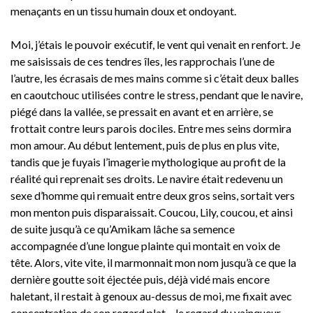
menaçants en un tissu humain doux et ondoyant.
Moi, j’étais le pouvoir exécutif, le vent qui venait en renfort. Je
me saisissais de ces tendres îles, les rapprochais l’une de
l’autre, les écrasais de mes mains comme si c’était deux balles
en caoutchouc utilisées contre le stress, pendant que le navire,
piégé dans la vallée, se pressait en avant et en arrière, se
frottait contre leurs parois dociles. Entre mes seins dormira
mon amour. Au début lentement, puis de plus en plus vite,
tandis que je fuyais l’imagerie mythologique au profit de la
réalité qui reprenait ses droits. Le navire était redevenu un
sexe d’homme qui remuait entre deux gros seins, sortait vers
mon menton puis disparaissait. Coucou, Lily, coucou, et ainsi
de suite jusqu’à ce qu’Amikam lâche sa semence
accompagnée d’une longue plainte qui montait en voix de
tête. Alors, vite vite, il marmonnait mon nom jusqu’à ce que la
dernière goutte soit éjectée puis, déjà vidé mais encore
haletant, il restait à genoux au-dessus de moi, me fixait avec
concentration de son regard plat – le regard du vainqueur