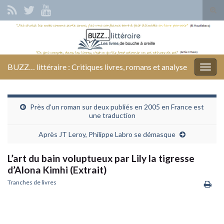
Tog
sear
Search for:
for
BUZZ… littéraire : Critiques livres, romans et analyse
Togg
navig
Près d’un roman sur deux publiés en 2005 en France est
une traduction
Après JT Leroy, Philippe Labro se démasque
L’art du bain voluptueux par Lily la tigresse
d’Alona Kimhi (Extrait)
Tranches de livres