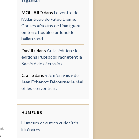
sagesse »
MOLLARD
dans
Le ventre de
l’Atlantique de Fatou Diome:
Contes africains de l’immigrant
en terre hostile sur fond de
ballon rond
Duvilla
dans
Auto-édition : les
éditions Publibook rachètent la
Société des écrivains
Claire
dans
« Je m’en vais » de
Jean Echenoz: Détourner le réel
et les conventions
HUMEURS
Humeurs et autres curiosités
nt
littéraires...
s.