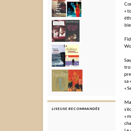
Com
« t
éth
bie
Fid
Woo
Sau
tro
pre
sa 
« S
Mar
s’é
LISEUSE RECOMMANDÉE
« m
cha
Le 