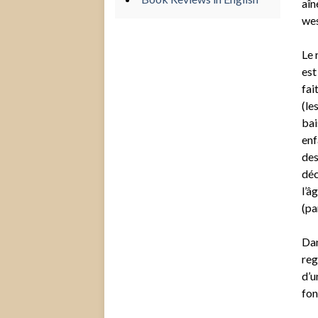
aîn
wes
Le 
est
fai
(le
bai
enf
des
déc
l’â
(pa
Dan
reg
d’u
fon