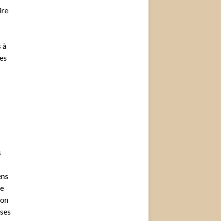
ire
 à
tes
s
ens
re
son
 ses