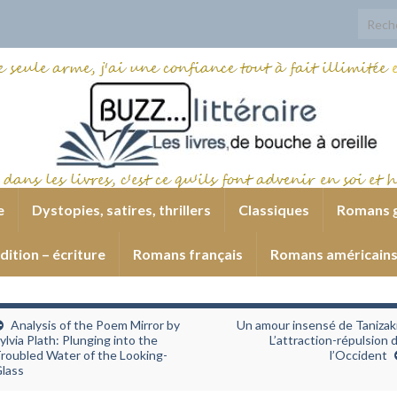
Search
e
Dystopies, satires, thrillers
Classiques
Romans 
dition – écriture
Romans français
Romans américain
Analysis of the Poem Mirror by
Un amour insensé de Tanizaki
ylvia Plath: Plunging into the
L’attraction-répulsion 
roubled Water of the Looking-
l’Occident
lass