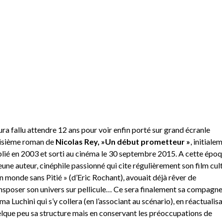
aura fallu attendre 12 ans pour voir enfin porté sur grand écranle
isième roman de
Nicolas Rey, »Un début prometteur »
, initiale
lié en 2003 et sorti au cinéma le 30 septembre 2015. A cette épo
jeune auteur, cinéphile passionné qui cite régulièrement son film cul
n monde sans Pitié » (d’Eric Rochant), avouait déjà rêver de
nsposer son univers sur pellicule… Ce sera finalement sa compagn
a Luchini qui s’y collera (en l’associant au scénario), en réactualis
lque peu sa structure mais en conservant les préoccupations de