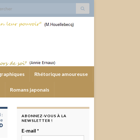
 for:
graphiques
Rhétorique amoureuse
s
Romans japonais
 :
ABONNEZ-VOUS À LA
de
NEWSLETTER !
E-mail
*