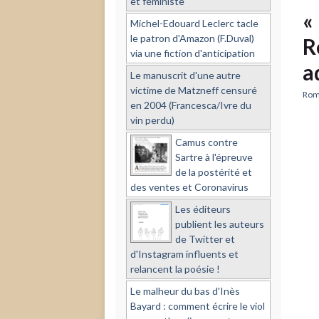
et féministe
«
Michel-Edouard Leclerc tacle
le patron d'Amazon (F.Duval)
R
via une fiction d'anticipation
a
Le manuscrit d'une autre
victime de Matzneff censuré
Rom
en 2004 (Francesca/Ivre du
vin perdu)
Camus contre
Sartre à l'épreuve
de la postérité et
des ventes et Coronavirus
Les éditeurs
publient les auteurs
de Twitter et
d'Instagram influents et
relancent la poésie !
Le malheur du bas d'Inès
Bayard : comment écrire le viol