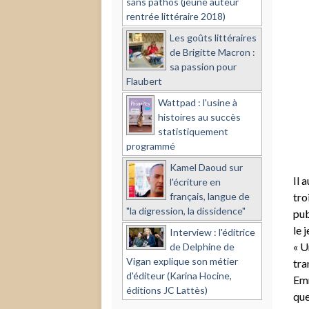
sans pathos (jeune auteur
rentrée littéraire 2018)
Les goûts littéraires
de Brigitte Macron :
sa passion pour
Flaubert
Wattpad : l'usine à
histoires au succès
statistiquement
programmé
Kamel Daoud sur
Il 
l'écriture en
français, langue de
tro
"la digression, la dissidence"
pub
le 
Interview : l'éditrice
« U
de Delphine de
Vigan explique son métier
tra
d'éditeur (Karina Hocine,
Emm
éditions JC Lattès)
que