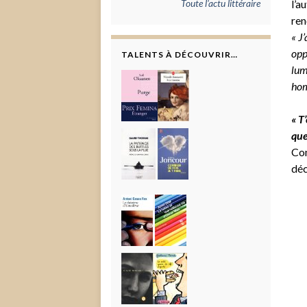
Toute l'actu littéraire
l’a
ren
« J
opp
TALENTS À DÉCOUVRIR…
lum
hom
« T
que
Com
déc