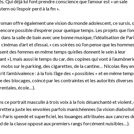
és. Qui déjà lui font prendre conscience que l’amour est « un sale
tern où l’espoir perd à la fin ».
roman offre également une vision du monde adolescent, ce sursis, o
 encore possible d’espérer pour quelque temps. Les projets que l’on
t dans la salle de bain avec une bonne musique, l’idéalisation de Par
s cinémas d’art et d’essai, « ces soirées où l’on pense que les homme
sent des femmes en même temps qu’elles donnent le sein à leur
ant »), mais aussi le temps du car, des copines qui vont à l’aumôneri
 mobs sur le parking, des cigarettes, de la cantine… Nicolas Rey en
rit l’ambivalence : à la fois l’âge des « possibles » et en même temp
ge des blocages, coincé par les contraintes et les autorités diverses
rentales, école…).
s ce portrait masculin à trois voix à la fois désanchanté et violent,
rettera juste les envolées parfois manichéennes (la vision diabolis
n Paris speedé et superficiel, les louanges attribuées aux cancres d
d de la classe opposé aux premiers rangs forcément nuisibles…).