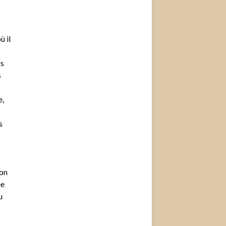
ù il
is
s
e,
s
 on
ée
u