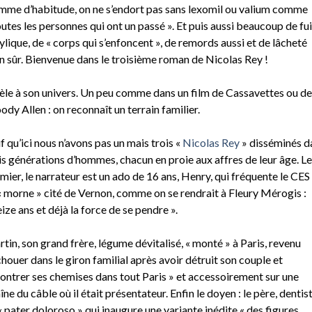
me d’habitude, on ne s’endort pas sans lexomil ou valium comme
outes les personnes qui ont un passé ». Et puis aussi beaucoup de fu
ylique, de « corps qui s’enfoncent », de remords aussi et de lâcheté
n sûr. Bienvenue dans le troisième roman de Nicolas Rey !
èle à son univers. Un peu comme dans un film de Cassavettes ou de
dy Allen : on reconnaît un terrain familier.
f qu’ici nous n’avons pas un mais trois «
Nicolas Rey
» disséminés d
is générations d’hommes, chacun en proie aux affres de leur âge. Le
mier, le narrateur est un ado de 16 ans, Henry, qui fréquente le CES
« morne » cité de Vernon, comme on se rendrait à Fleury Mérogis :
eize ans et déjà la force de se pendre ».
tin, son grand frère, légume dévitalisé, « monté » à Paris, revenu
chouer dans le giron familial après avoir détruit son couple et
ontrer ses chemises dans tout Paris » et accessoirement sur une
îne du câble où il était présentateur. Enfin le doyen : le père, dentist
« pater doloroso » qui inaugure une variante inédite « des figures