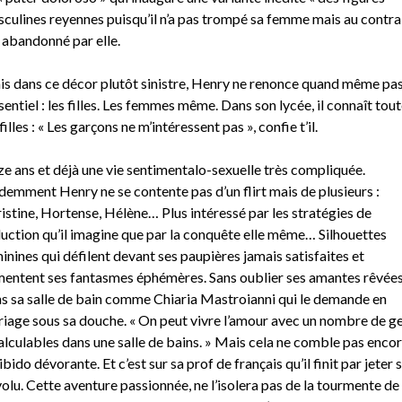
culines reyennes puisqu’il n’a pas trompé sa femme mais au contra
 abandonné par elle.
s dans ce décor plutôt sinistre, Henry ne renonce quand même pas
ssentiel : les filles. Les femmes même. Dans son lycée, il connaît tou
 filles : « Les garçons ne m’intéressent pas », confie t’il.
ze ans et déjà une vie sentimentalo-sexuelle très compliquée.
demment Henry ne se contente pas d’un flirt mais de plusieurs :
istine, Hortense, Hélène… Plus intéressé par les stratégies de
uction qu’il imagine que par la conquête elle même… Silhouettes
inines qui défilent devant ses paupières jamais satisfaites et
mentent ses fantasmes éphémères. Sans oublier ses amantes rêvée
s sa salle de bain comme Chiaria Mastroianni qui le demande en
iage sous sa douche. « On peut vivre l’amour avec un nombre de g
alculables dans une salle de bains. » Mais cela ne comble pas enco
libido dévorante. Et c’est sur sa prof de français qu’il finit par jeter 
olu. Cette aventure passionnée, ne l’isolera pas de la tourmente de