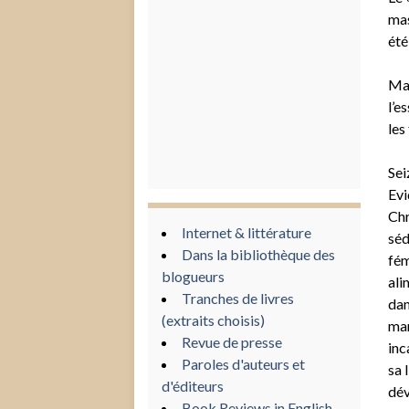
mas
été
Mai
l’e
les
Sei
Evi
Chr
Internet & littérature
séd
Dans la bibliothèque des
fém
blogueurs
ali
Tranches de livres
dan
(extraits choisis)
mar
Revue de presse
inc
Paroles d'auteurs et
sa 
d'éditeurs
dév
Book Reviews in English