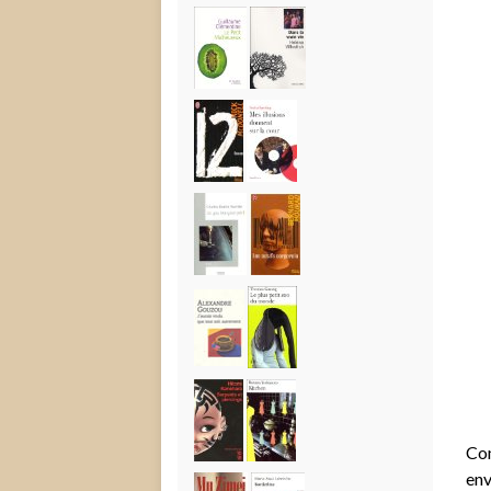
Com
env