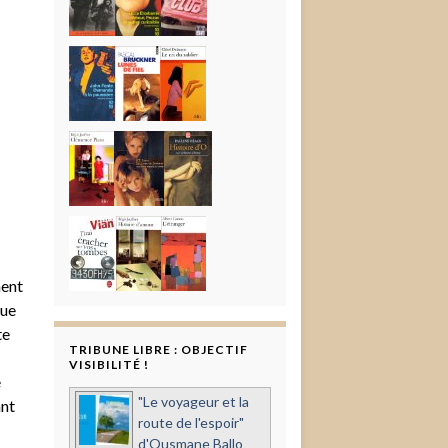
ment
que
te
TRIBUNE LIBRE : OBJECTIF
VISIBILITÉ !
e
"Le voyageur et la
ant
route de l'espoir"
d'Ousmane Ballo