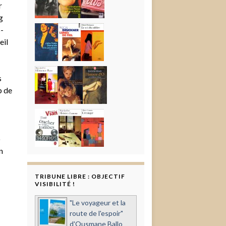
r
g
-
eil
s
p de
o
n
TRIBUNE LIBRE : OBJECTIF
VISIBILITÉ !
"Le voyageur et la
route de l'espoir"
d'Ousmane Ballo