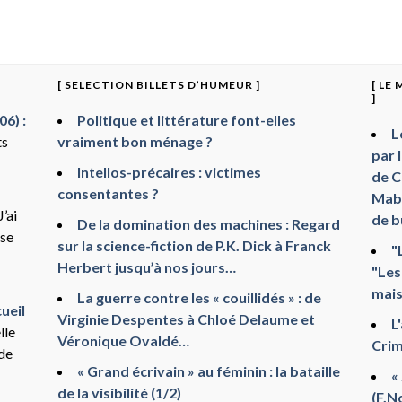
[ SELECTION BILLETS D’HUMEUR ]
[ LE
]
6) :
Politique et littérature font-elles
L
ts
vraiment bon ménage ?
par 
Intellos-précaires : victimes
de C
consentantes ?
Mabr
J’ai
de b
De la domination des machines : Regard
sse
sur la science-fiction de P.K. Dick à Franck
"
Herbert jusqu’à nos jours…
"Les
mais
La guerre contre les « couillidés » : de
ueil
Virginie Despentes à Chloé Delaume et
L
lle
Véronique Ovaldé…
Crim
 de
« Grand écrivain » au féminin : la bataille
«
de la visibilité (1/2)
(F.N