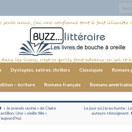
Search
e
Dystopies, satires, thrillers
Classiques
Romans 
dition – écriture
Romans français
Romans américain
« Je prends racine » de Claire
Le jour où j’ai eu honte : L
astillon, Une « vieille fille »
auteurs témoignent
’aujourd’hui