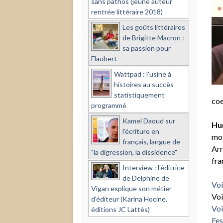
sans pathos (jeune auteur
rentrée littéraire 2018)
Les goûts littéraires
de Brigitte Macron :
sa passion pour
Flaubert
Wattpad : l'usine à
histoires au succès
statistiquement
co
programmé
Kamel Daoud sur
Hum
l'écriture en
mot
français, langue de
Arr
"la digression, la dissidence"
fra
Interview : l'éditrice
de Delphine de
Voi
Vigan explique son métier
Voi
d'éditeur (Karina Hocine,
Voi
éditions JC Lattès)
Fes