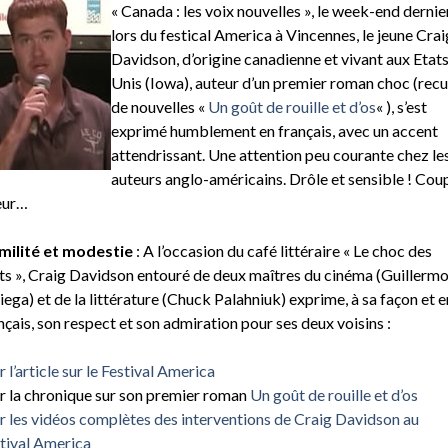
« Canada : les voix nouvelles », le week-end dernie
lors du festical America à Vincennes, le jeune Crai
Davidson, d’origine canadienne et vivant aux Etats
Unis (Iowa), auteur d’un premier roman choc (recu
de nouvelles «
Un goût de rouille et d’os
« ), s’est
exprimé humblement en français, avec un accent
attendrissant. Une attention peu courante chez le
auteurs anglo-américains. Drôle et sensible ! Cou
eur…
ilité et modestie
: A l’occasion du café littéraire « Le choc des
s », Craig Davidson entouré de deux maîtres du cinéma (Guillerm
iega) et de la littérature (Chuck Palahniuk) exprime, à sa façon et e
nçais, son respect et son admiration pour ses deux voisins :
r l’article sur le Festival America
r la chronique sur son premier roman
Un goût de rouille et d’os
r les vidéos complètes des interventions de Craig Davidson au
tival America