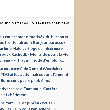
 MONDE DU TRAVAIL VU PAR LES ÉCRIVAINS
e « cauchemar climatisé » du bureau vu
les trentenaires : « Bonjour paresse »
orinne Maier, « Eloge du miséreux »
ouck Rachedi, « Morts de peur : la vie
ureau », « Travail, mode d’emploi »…
Le couperet" de Donald Westlake :
 PDG et les actionnaires sont l'ennemi
 ils ne sont pas le problème."
'adversaire d'Emmanuel Carrère,
e et châtiment...
 J’ai fait HEC et je m’en excuse »
oiville), « On vous rappellera… »