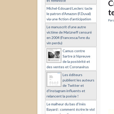
et féministe
C
Michel-Edouard Leclerc tacle
t
le patron d'Amazon (F.Duval)
via une fiction d'anticipation
Paro
Le manuscrit d'une autre
victime de Matzneff censuré
en 2004 (Francesca/Ivre du
vin perdu)
Camus contre
Sartre à l'épreuve
de la postérité et
des ventes et Coronavirus
Les éditeurs
publient les auteurs
de Twitter et
d'Instagram influents et
relancent la poésie !
Le malheur du bas d'Inès
Bayard : comment écrire le viol