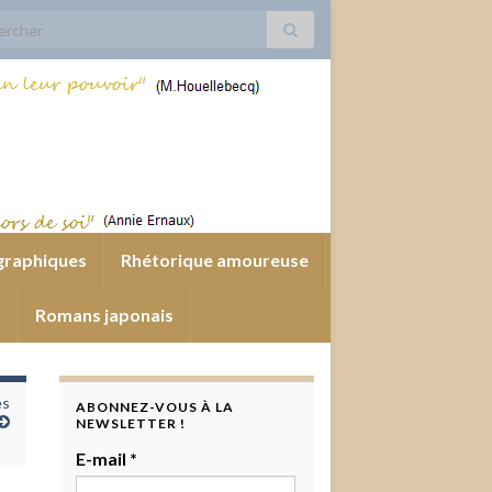
 for:
graphiques
Rhétorique amoureuse
s
Romans japonais
es
ABONNEZ-VOUS À LA
NEWSLETTER !
E-mail
*