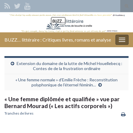
Tog
sear
Search for:
for
BUZZ… littéraire : Critiques livres, romans et analyse
Togg
navig
Extension du domaine de la lutte de Michel Houellebecq :
Contes de de la frustration ordinaire
« Une femme normale » d’Emilie Frèche : Reconstitution
polyphonique de l’éternel féminin…
« Une femme diplômée et qualifiée » vue par
Bernard Mourad (« Les actifs corporels »)
Tranches de livres