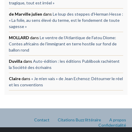
tragique, tout est irréel »
de Marville julien
dans
Le loup des steppes d’Herman Hesse :
« La folie, au sens élevé du terme, est le fondement de toute
sagesse »
MOLLARD
dans
Le ventre de l’Atlantique de Fatou Diome:
Contes africains de l’immigrant en terre hostile sur fond de
ballon rond
Duvilla
dans
Auto-édition : les éditions Publibook rachètent
la Société des écrivains
Claire
dans
« Je m’en vais » de Jean Echenoz: Détourner le réel
et les conventions
Contact
Citations Buzz littéraire
A propos
Confidentialité