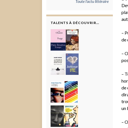
Toute l'actu littéraire
Dev
pla
aut
TALENTS À DÉCOUVRIR…
– P
de 
– O
pos
– T
hor
de 
dir
tro
un 
– O