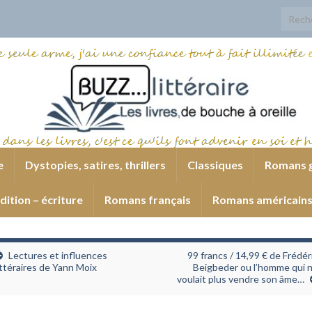
Search
e
Dystopies, satires, thrillers
Classiques
Romans 
dition – écriture
Romans français
Romans américain
Lectures et influences
99 francs / 14,99 € de Frédér
ittéraires de Yann Moix
Beigbeder ou l’homme qui 
voulait plus vendre son âme…