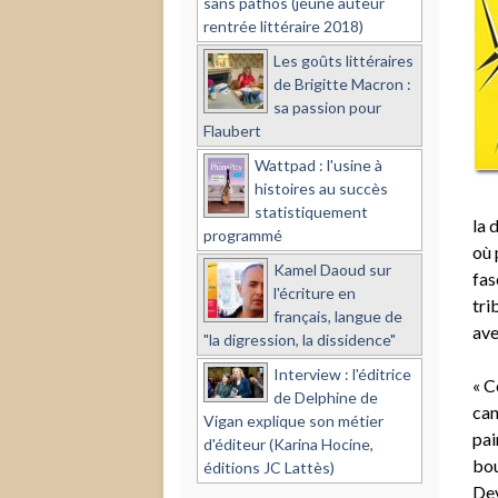
sans pathos (jeune auteur
rentrée littéraire 2018)
Les goûts littéraires
de Brigitte Macron :
sa passion pour
Flaubert
Wattpad : l'usine à
histoires au succès
statistiquement
la 
programmé
où 
Kamel Daoud sur
fas
l'écriture en
tri
français, langue de
ave
"la digression, la dissidence"
Interview : l'éditrice
« C
de Delphine de
can
Vigan explique son métier
pai
d'éditeur (Karina Hocine,
bou
éditions JC Lattès)
Dev