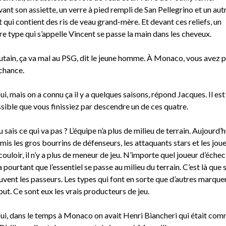
ant son assiette, un verre à pied rempli de San Pellegrino et un aut
t qui contient des ris de veau grand-mère. Et devant ces reliefs, un
re type qui s’appelle Vincent se passe la main dans les cheveux.
utain, ça va mal au PSG, dit le jeune homme. À Monaco, vous avez p
chance.
ui, mais on a connu ça il y a quelques saisons, répond Jacques. Il est
sible que vous finissiez par descendre un de ces quatre.
u sais ce qui va pas ? L’équipe n’a plus de milieu de terrain. Aujourd’h
mis les gros bourrins de défenseurs, les attaquants stars et les jou
couloir, il n’y a plus de meneur de jeu. N’importe quel joueur d’échec
a pourtant que l’essentiel se passe au milieu du terrain. C’est là que 
uvent les passeurs. Les types qui font en sorte que d’autres marque
but. Ce sont eux les vrais producteurs de jeu.
ui, dans le temps à Monaco on avait Henri Biancheri qui était co