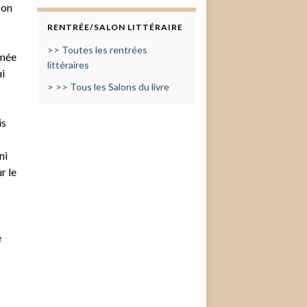
son
RENTRÉE/SALON LITTÉRAIRE
>> Toutes les rentrées
umée
littéraires
ui
> >> Tous les Salons du livre
is
ni
r le
e