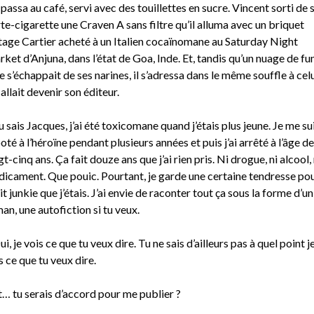
passa au café, servi avec des touillettes en sucre. Vincent sorti de 
te-cigarette une Craven A sans filtre qu’il alluma avec un briquet
tage Cartier acheté à un Italien cocaïnomane au Saturday Night
ket d’Anjuna, dans l’état de Goa, Inde. Et, tandis qu’un nuage de f
e s’échappait de ses narines, il s’adressa dans le même souffle à cel
 allait devenir son éditeur.
u sais Jacques, j’ai été toxicomane quand j’étais plus jeune. Je me su
oté à l’héroïne pendant plusieurs années et puis j’ai arrêté à l’âge de
gt-cinq ans. Ça fait douze ans que j’ai rien pris. Ni drogue, ni alcool, 
icament. Que pouic. Pourtant, je garde une certaine tendresse pou
it junkie que j’étais. J’ai envie de raconter tout ça sous la forme d’un
an, une autofiction si tu veux.
ui, je vois ce que tu veux dire. Tu ne sais d’ailleurs pas à quel point j
s ce que tu veux dire.
t… tu serais d’accord pour me publier ?