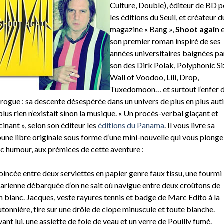
Culture, Double), éditeur de BD p
les éditions du Seuil, et créateur d
magazine « Bang »,
Shoot again
e
son premier roman inspiré de ses
années universitaires baignées par
son des Dirk Polak, Polyphonic Si
Wall of Voodoo, Lili, Drop,
Tuxedomoon… et surtout l’enfer 
drogue : sa descente désespérée dans un univers de plus en plus aut
plus rien n’existait sinon la musique. « Un procès-verbal glaçant et
cinant », selon son éditeur les
éditions du Panama
. Il vous livre sa
bune libre originale sous forme d’une mini-nouvelle qui vous plonge
c humour, aux prémices de cette aventure :
oincée entre deux serviettes en papier genre faux tissu, une fourmi
arienne débarquée d’on ne sait où navigue entre deux croûtons de
n blanc. Jacques, veste rayures tennis et badge de Marc Edito à la
tonnière, tire sur une drôle de clope minuscule et toute blanche.
ant lui, une assiette de foie de veau et un verre de Pouilly fumé.