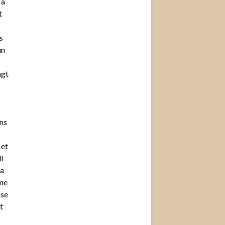
 à
t
s
un
ngt
ns
 et
l
la
ême
use
t