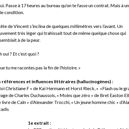
ui. Passe à 17 heures au bureau qu’on te fasse un contrat. Mais à u
le condition.
tête de Vincent s’inclina de quelques millimètres vers l’avant. Un
vement très léger qui trahissait tout de même quelque chose qui
semblait à de la peur.
h oui ? Et c’est quoi ?
ue tu me racontes pas la fin de l’histoire. »
 références et influences littéraires (hallucinogènes) :
oi Christiane F » de Kai Hermann et Horst Rieck, « »Flash ou le gr
age de Charles Duchaussois, « Moins que zéro » de Bret Easton Elli
e livre de Caïn » d’Alexander Trocchi, « Un jeune homme chic » d’Ala
adis
1e extrait :