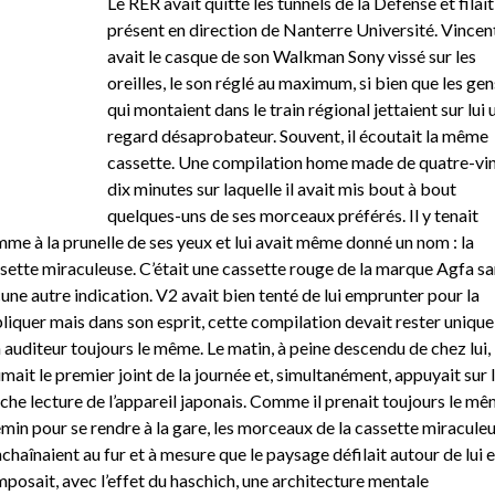
Le RER avait quitté les tunnels de la Défense et filait
présent en direction de Nanterre Université. Vincen
avait le casque de son Walkman Sony vissé sur les
oreilles, le son réglé au maximum, si bien que les gen
qui montaient dans le train régional jettaient sur lui 
regard désaprobateur. Souvent, il écoutait la même
cassette. Une compilation home made de quatre-vi
dix minutes sur laquelle il avait mis bout à bout
quelques-uns de ses morceaux préférés. Il y tenait
me à la prunelle de ses yeux et lui avait même donné un nom : la
sette miraculeuse. C’était une cassette rouge de la marque Agfa sa
une autre indication. V2 avait bien tenté de lui emprunter pour la
liquer mais dans son esprit, cette compilation devait rester unique
 auditeur toujours le même. Le matin, à peine descendu de chez lui, i
umait le premier joint de la journée et, simultanément, appuyait sur 
che lecture de l’appareil japonais. Comme il prenait toujours le m
min pour se rendre à la gare, les morceaux de la cassette miracule
nchaînaient au fur et à mesure que le paysage défilait autour de lui e
posait, avec l’effet du haschich, une architecture mentale