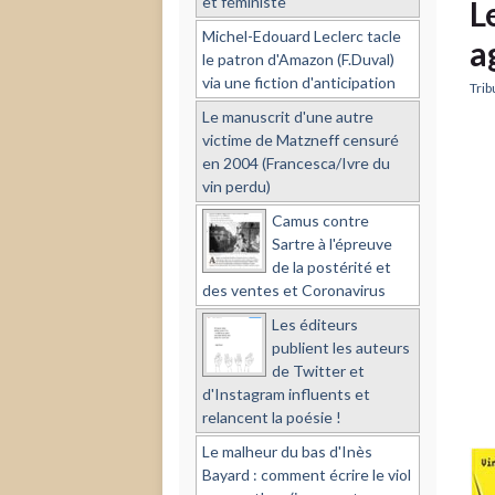
et féministe
L
Michel-Edouard Leclerc tacle
a
le patron d'Amazon (F.Duval)
via une fiction d'anticipation
Tribu
Le manuscrit d'une autre
victime de Matzneff censuré
en 2004 (Francesca/Ivre du
vin perdu)
Camus contre
Sartre à l'épreuve
de la postérité et
des ventes et Coronavirus
Les éditeurs
publient les auteurs
de Twitter et
d'Instagram influents et
relancent la poésie !
Le malheur du bas d'Inès
Bayard : comment écrire le viol