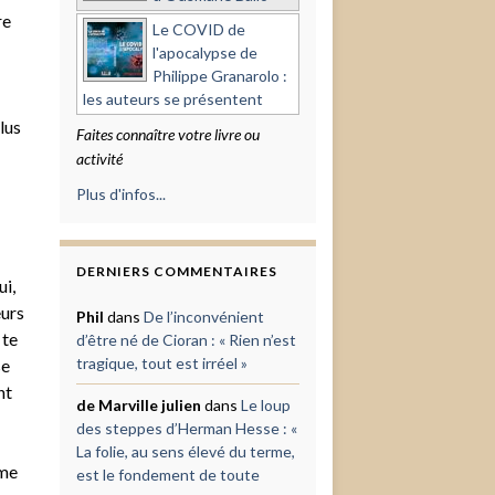
re
Le COVID de
l'apocalypse de
Philippe Granarolo :
les auteurs se présentent
lus
Faites connaître votre livre ou
activité
Plus d'infos...
DERNIERS COMMENTAIRES
ui,
eurs
Phil
dans
De l’inconvénient
 te
d’être né de Cioran : « Rien n’est
tragique, tout est irréel »
se
nt
de Marville julien
dans
Le loup
des steppes d’Herman Hesse : «
La folie, au sens élevé du terme,
mme
est le fondement de toute