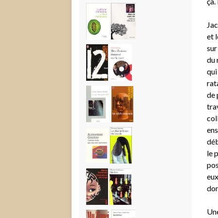
ça.
Jac
et 
sur
du 
qui
rat
de 
tra
col
ens
déb
le 
pos
eux
dom
Une