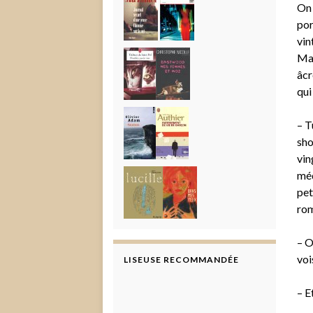
On 
por
vin
Mar
âcr
qui
– T
sho
vin
méd
pet
rom
– O
voi
LISEUSE RECOMMANDÉE
– E