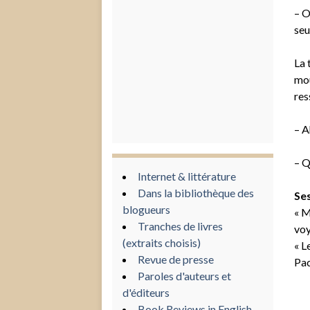
– O
seu
La 
mou
res
– A
– Q
Internet & littérature
Dans la bibliothèque des
Ses
blogueurs
« M
Tranches de livres
voy
(extraits choisis)
« L
Revue de presse
Pac
Paroles d'auteurs et
d'éditeurs
Book Reviews in English