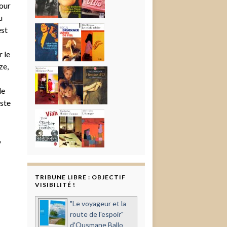
our
u
st
 le
ze,
de
iste
,
TRIBUNE LIBRE : OBJECTIF
VISIBILITÉ !
"Le voyageur et la
route de l'espoir"
d'Ousmane Ballo