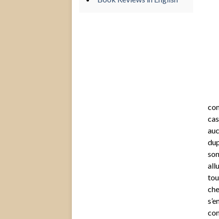
com
cas
auc
dup
son
all
tou
che
s’e
com