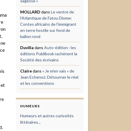
sagesse »
MOLLARD
dans
Le ventre de
nama
l’Atlantique de Fatou Diome:
re
Contes africains de l’immigrant
ron
en terre hostile sur fond de
,
ballon rond
 ne
Duvilla
dans
Auto-édition : les
ice
éditions Publibook rachètent la
Société des écrivains
ois
Claire
dans
« Je m’en vais » de
Jean Echenoz: Détourner le réel
et les conventions
 et
re
HUMEURS
Humeurs et autres curiosités
littéraires...
d.