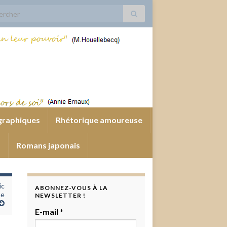
 for:
graphiques
Rhétorique amoureuse
s
Romans japonais
ic
ABONNEZ-VOUS À LA
ne
NEWSLETTER !
E-mail
*