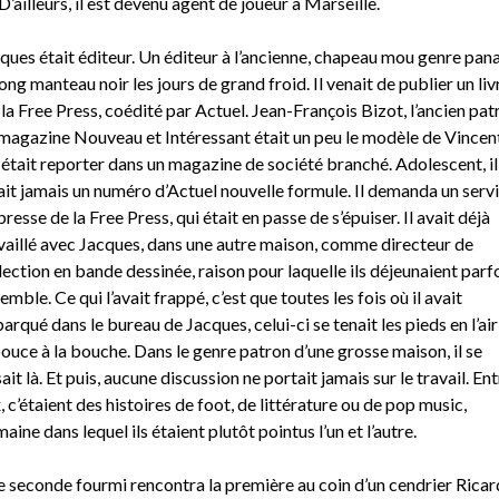
 D’ailleurs, il est devenu agent de joueur à Marseille.
ques était éditeur. Un éditeur à l’ancienne, chapeau mou genre pa
long manteau noir les jours de grand froid. Il venait de publier un liv
 la Free Press, coédité par Actuel. Jean-François Bizot, l’ancien pat
magazine Nouveau et Intéressant était un peu le modèle de Vincent
 était reporter dans un magazine de société branché. Adolescent, il
ait jamais un numéro d’Actuel nouvelle formule. Il demanda un serv
presse de la Free Press, qui était en passe de s’épuiser. Il avait déjà
vaillé avec Jacques, dans une autre maison, comme directeur de
lection en bande dessinée, raison pour laquelle ils déjeunaient parf
emble. Ce qui l’avait frappé, c’est que toutes les fois où il avait
arqué dans le bureau de Jacques, celui-ci se tenait les pieds en l’air
pouce à la bouche. Dans le genre patron d’une grosse maison, il se
ait là. Et puis, aucune discussion ne portait jamais sur le travail. Ent
, c’étaient des histoires de foot, de littérature ou de pop music,
aine dans lequel ils étaient plutôt pointus l’un et l’autre.
 seconde fourmi rencontra la première au coin d’un cendrier Ricar