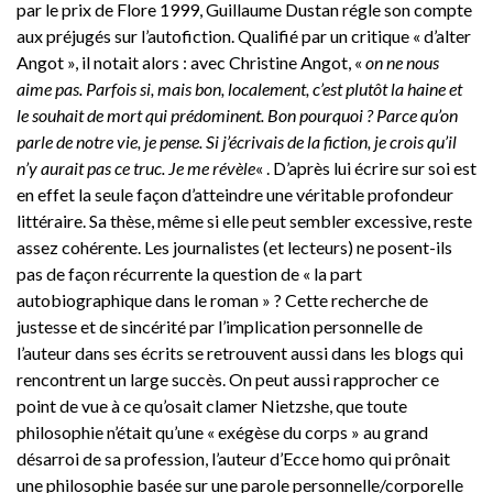
par le prix de Flore 1999, Guillaume Dustan régle son compte
aux préjugés sur l’autofiction. Qualifié par un critique « d’alter
Angot », il notait alors : avec Christine Angot, «
on ne nous
aime pas. Parfois si, mais bon, localement, c’est plutôt la haine et
le souhait de mort qui prédominent. Bon pourquoi ? Parce qu’on
parle de notre vie, je pense. Si j’écrivais de la fiction, je crois qu’il
n’y aurait pas ce truc. Je me révèle
« . D’après lui écrire sur soi est
en effet la seule façon d’atteindre une véritable profondeur
littéraire. Sa thèse, même si elle peut sembler excessive, reste
assez cohérente. Les journalistes (et lecteurs) ne posent-ils
pas de façon récurrente la question de « la part
autobiographique dans le roman » ? Cette recherche de
justesse et de sincérité par l’implication personnelle de
l’auteur dans ses écrits se retrouvent aussi dans les blogs qui
rencontrent un large succès. On peut aussi rapprocher ce
point de vue à ce qu’osait clamer Nietzshe, que toute
philosophie n’était qu’une « exégèse du corps » au grand
désarroi de sa profession, l’auteur d’Ecce homo qui prônait
une philosophie basée sur une parole personnelle/corporelle