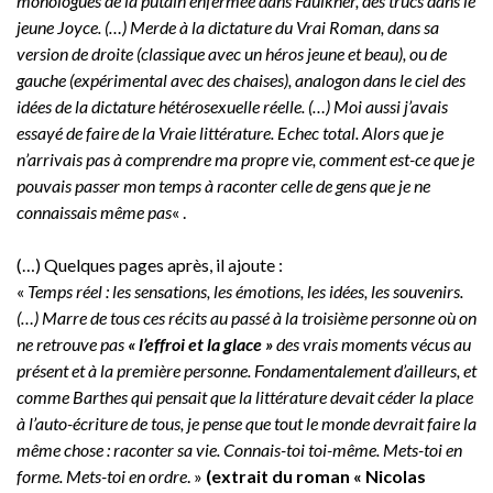
monologues de la putain enfermée dans Faulkner, des trucs dans le
jeune Joyce. (…) Merde à la dictature du Vrai Roman, dans sa
version de droite (classique avec un héros jeune et beau), ou de
gauche (expérimental avec des chaises), analogon dans le ciel des
idées de la dictature hétérosexuelle réelle. (…) Moi aussi j’avais
essayé de faire de la Vraie littérature. Echec total. Alors que je
n’arrivais pas à comprendre ma propre vie, comment est-ce que je
pouvais passer mon temps à raconter celle de gens que je ne
connaissais même pas
« .
(…) Quelques pages après, il ajoute :
«
Temps réel : les sensations, les émotions, les idées, les souvenirs.
(…) Marre de tous ces récits au passé à la troisième personne où on
ne retrouve pas
« l’effroi et la glace »
des vrais moments vécus au
présent et à la première personne. Fondamentalement d’ailleurs, et
comme Barthes qui pensait que la littérature devait céder la place
à l’auto-écriture de tous, je pense que tout le monde devrait faire la
même chose : raconter sa vie. Connais-toi toi-même. Mets-toi en
forme. Mets-toi en ordre
. »
(extrait du roman « Nicolas