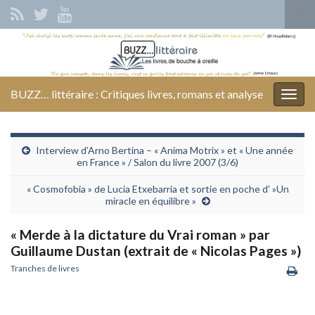
Tog
sear
Search for:
for
BUZZ… littéraire : Critiques livres, romans et analyse
Togg
navig
Interview d’Arno Bertina – « Anima Motrix » et « Une année
en France » / Salon du livre 2007 (3/6)
« Cosmofobia » de Lucia Etxebarria et sortie en poche d' »Un
miracle en équilibre »
« Merde à la dictature du Vrai roman » par
Guillaume Dustan (extrait de « Nicolas Pages »)
Tranches de livres