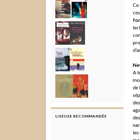
Ce 
ces
fon
lec
con
pro
d’a
Ne
A t
mor
de 
sép
des
aga
LISEUSE RECOMMANDÉE
des
nar
les
mon