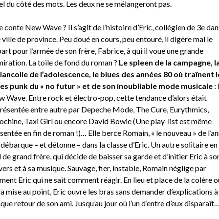
el du côté des mots. Les deux ne se mélangeront pas.
 conte New Wave ? Il s’agit de l’histoire d’Eric, collégien de 3e dan
 ville de province. Peu doué en cours, peu entouré, il digère mal le
art pour l’armée de son frère, Fabrice, à qui il voue une grande
iration. La toile de fond du roman ?
Le spleen de la campagne, l
ancolie de l’adolescence, le blues des années 80 où traînent l
es punk du « no futur » et de son inoubliable mode musicale
: 
 Wave. Entre rock et électro-pop, cette tendance d’alors était
résentée entre autre par Depeche Mode, The Cure, Eurythmics,
ochine, Taxi Girl ou encore David Bowie (Une play-list est même
sentée en fin de roman !)… Elle berce Romain, « le nouveau » de l’a
 débarque – et détonne – dans la classe d’Eric. Un autre solitaire en
 de grand frère, qui décide de baisser sa garde et d’initier Eric à so
vers et à sa musique. Sauvage, fier, instable, Romain néglige par
ent Eric qui ne sait comment réagir. En lieu et place de la colère o
la mise au point, Eric ouvre les bras sans demander d’explications à
que retour de son ami. Jusqu’au jour où l’un d’entre d’eux disparaît