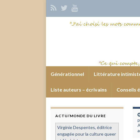
Générationnel
Littérature intimist
Liste auteurs – écrivains
Conseils é
ACTU/MONDE DU LIVRE
p
A
Virginie Despentes, éditrice
a
engagée pour la culture queer