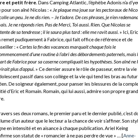
re et petit frère
. Dans Camping Atlantic, l’éphèbe Adonis n’a d’ye
 pour son aîné Nicolas : «
Je plaque ma joue sur les pectoraux de Nico
colle un peu. Je ne dis rien. – Je t’adore. De ces phrases, je n’en redeman
ais. Je ne réponds rien. Pas de Merci, Toi aussi. Rien. Que Nicolas se
ente de sa tendresse ; il le saura plus tard : elle me ravit aussi.
» Ici, Eri
n remet pudiquement à Fabrice, qui fait office de référence et de
seiller : «
Certes la fin des vacances marquait chaque fois le
ommencement d’une routine à l’abri des débordements paternels, mais 
art de Fabrice pour sa caserne compliquait les hypothèses. Son aîné ne l
irait plus d’appui.
» Ce dernier assure le rôle de passeur, entre la vie
dolescent passif dans son collège et la vie qui tend les bras au futur
éen. De soigneur également, pour panser les blessures de la compl
tié d’Eric et Romain. Romain, qui lui aussi, admire son propre gran
re.
ravers ses deux romans, le premier paru et le dernier publié, c’est d
plume d’un auteur que le lecteur a la chance de voir s’affiner. Son sty
ne en intensité et en aisance à chaque publication. Ariel Keing
firme son statut de « romancier à ne pas perdre de vue » … [
Anne-