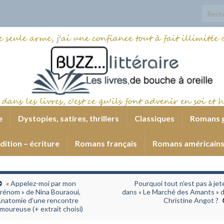
Search
e
Dystopies, satires, thrillers
Classiques
Romans 
dition – écriture
Romans français
Romans américain
« Appelez-moi par mon
Pourquoi tout n’est pas à jet
rénom » de Nina Bouraoui,
dans « Le Marché des Amants » 
natomie d’une rencontre
Christine Angot ?
moureuse (+ extrait choisi)