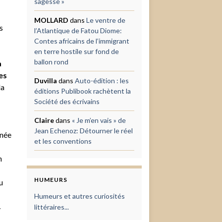
sagesse »
MOLLARD
dans
Le ventre de
s
l’Atlantique de Fatou Diome:
Contes africains de l’immigrant
en terre hostile sur fond de
ballon rond
a
es
Duvilla
dans
Auto-édition : les
la
éditions Publibook rachètent la
Société des écrivains
Claire
dans
« Je m’en vais » de
Jean Echenoz: Détourner le réel
nnée
et les conventions
n
HUMEURS
u
Humeurs et autres curiosités
…
littéraires...