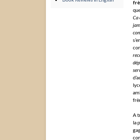
frè
que
Ca 
jam
cont
s’e
con
rec
dép
serv
d’a
lyc
ami
frè
A t
la 
gag
con