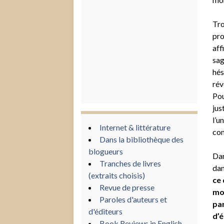
Tro
pro
aff
sag
hés
rév
Pou
jus
l’u
Internet & littérature
com
Dans la bibliothèque des
blogueurs
Dan
Tranches de livres
dan
(extraits choisis)
ce 
Revue de presse
moi
Paroles d'auteurs et
par
d'éditeurs
d’é
Book Reviews in English