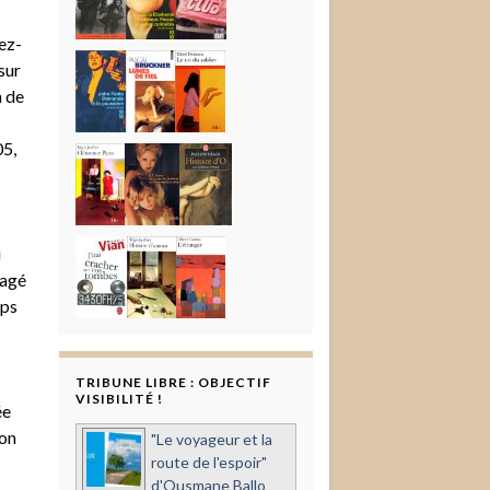
ez-
sur
n de
05,
u
gagé
mps
s
TRIBUNE LIBRE : OBJECTIF
VISIBILITÉ !
ée
ion
"Le voyageur et la
route de l'espoir"
d'Ousmane Ballo