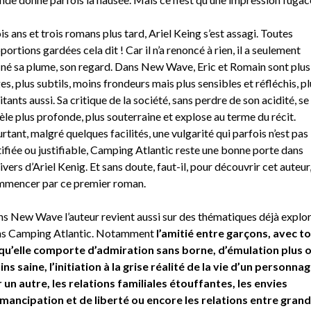
is ans et trois romans plus tard, Ariel Keing s’est assagi. Toutes
portions gardées cela dit ! Car il n’a renoncé à rien, il a seulement
iné sa plume, son regard. Dans New Wave, Eric et Romain sont plus
es, plus subtils, moins frondeurs mais plus sensibles et réfléchis, pl
itants aussi. Sa critique de la société, sans perdre de son acidité, se
èle plus profonde, plus souterraine et explose au terme du récit.
rtant, malgré quelques facilités, une vulgarité qui parfois n’est pas
tifiée ou justifiable, Camping Atlantic reste une bonne porte dans
nivers d’Ariel Kenig. Et sans doute, faut-il, pour découvrir cet auteur
mencer par ce premier roman.
s New Wave l’auteur revient aussi sur des thématiques déjà explo
s Camping Atlantic. Notamment
l’amitié entre garçons, avec t
qu’elle comporte d’admiration sans borne, d’émulation plus 
ns saine, l’initiation à la grise réalité de la vie d’un personna
 un autre, les relations familiales étouffantes, les envies
mancipation et de liberté ou encore les relations entre grand