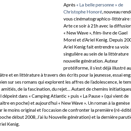
Après
« La belle personne » de
Christophe Honoré
, nouveau rend
vous cinématographico-littéraire 
Arte ce soir à 21h avec la diffusio
« New Wave », film-livre de Gael
Morel et d’Ariel Kenig. Depuis 20
Ariel Kenig fait entrendre sa voix
singulière au sein de la littérature
nouvelle génération. Auteur
protéiforme, il s’est déjà illustré a
âtre et en littérature à travers des écrits pour la jeunesse, essai en
bien sur ses romans qui explorent les affres de l’adolescence, le te
 amitiés, de la fascination, du rejet… Autant de chemins initiatique
il dépeint dans « Camping Atlantic » puis « La Pause » (qui vient de
aître en poche) et aujourd’hui « New Wave ». Un roman à la genèse
r le moins original et l’occasion de confronter la première (ré-édit
poche début 2008, J’ai lu Nouvelle génération) et la dernière parut
riel Kenig.