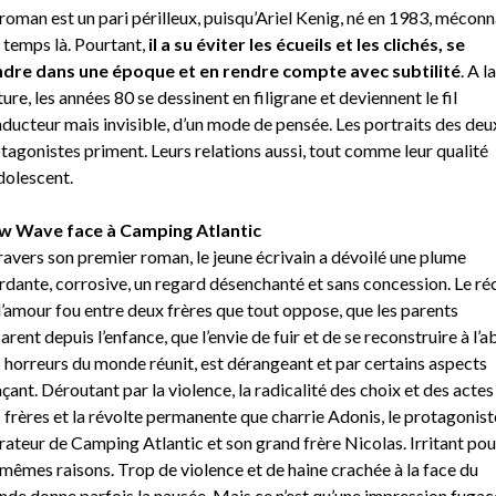
roman est un pari périlleux, puisqu’Ariel Kenig, né en 1983, méconn
 temps là. Pourtant,
il a su éviter les écueils et les clichés, se
dre dans une époque et en rendre compte avec subtilité
. A la
ture, les années 80 se dessinent en filigrane et deviennent le fil
ducteur mais invisible, d’un mode de pensée. Les portraits des deu
tagonistes priment. Leurs relations aussi, tout comme leur qualité
dolescent.
w Wave face à Camping Atlantic
ravers son premier roman, le jeune écrivain a dévoilé une plume
dante, corrosive, un regard désenchanté et sans concession. Le réc
l’amour fou entre deux frères que tout oppose, que les parents
arent depuis l’enfance, que l’envie de fuir et de se reconstruire à l’ab
 horreurs du monde réunit, est dérangeant et par certains aspects
çant. Déroutant par la violence, la radicalité des choix et des actes
 frères et la révolte permanente que charrie Adonis, le protagonist
rateur de Camping Atlantic et son grand frère Nicolas. Irritant pou
 mêmes raisons. Trop de violence et de haine crachée à la face du
de donne parfois la nausée. Mais ce n’est qu’une impression fugac