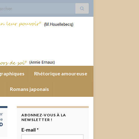
 for:
graphiques
Rhétorique amoureuse
s
Romans japonais
er
ABONNEZ-VOUS À LA
de
NEWSLETTER !
E-mail
*