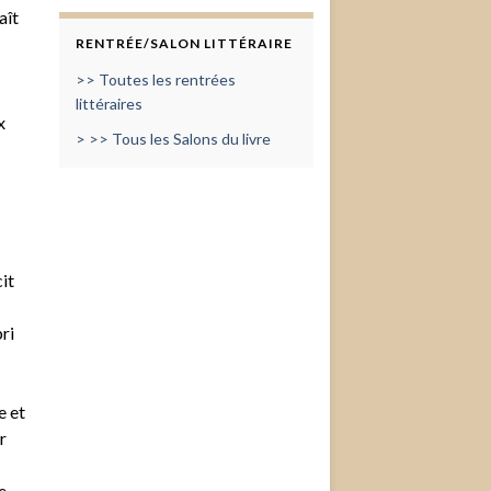
aît
RENTRÉE/SALON LITTÉRAIRE
>> Toutes les rentrées
littéraires
x
> >> Tous les Salons du livre
it
ri
e et
r
e.