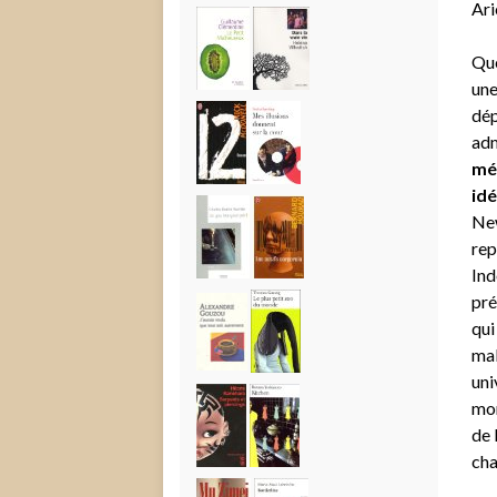
Ari
Que
une
dép
adm
mél
idé
New
rep
Ind
pré
qui
mal
uni
mom
de 
cha