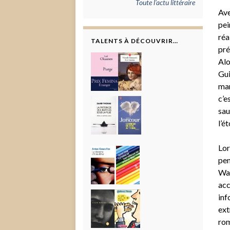
Toute l'actu littéraire
Ave
pei
réa
TALENTS À DÉCOUVRIR…
pré
Alo
Gui
man
c’e
sau
l’é
Lor
pen
Wav
acc
inf
ext
rom