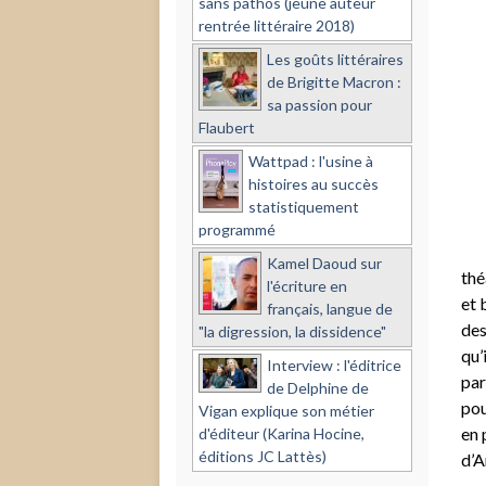
sans pathos (jeune auteur
rentrée littéraire 2018)
Les goûts littéraires
de Brigitte Macron :
sa passion pour
Flaubert
Wattpad : l'usine à
histoires au succès
statistiquement
programmé
Kamel Daoud sur
thé
l'écriture en
et 
français, langue de
des
"la digression, la dissidence"
qu’
Interview : l'éditrice
par
de Delphine de
pou
Vigan explique son métier
en 
d'éditeur (Karina Hocine,
éditions JC Lattès)
d’A