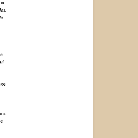
ux
las.
de
c
le
ui
exe
d
onc
le