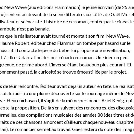
c New Wave (aux éditions Flammarion) le jeune écrivain (de 25 an
ne) revient au devant de la scène littéraire aux côtés de Gaël Morel
lisateur et scénariste. L’histoire de ce roman, contée par le cinéaste
ambule, n’est pas banale.
rs que le réalisateur avait tourné et montait son film, New Wave,
llaume Robert, éditeur chez Flammarion tombe par hasard sur le
uscrit. Il contacte le père du bébé, lui propose une novellisation,
st-à-dire l’adaptation de son scénario en roman. Une idée un peu
grenue, de prime abord. L’inverse étant beaucoup plus courant. Et
tonnement passé, la curiosité se trouve émoustillée par le projet.
s de leur rencontre, l’éditeur avait déjà un auteur en tête. Le réalisa
sait lui aussi à une plume découverte sur le tournage même de Ne
e. Heureux hasard, il s’agit de la même personne : Ariel Kenig, qui
epte la proposition. De là s’en suivent des rencontres, des discussi
ormelles, des compilations musicales des années 80 (des titres et d
raits de ces chansons amorcent d’ailleurs chaque nouveau chapitre
an). Le romancier se met au travail. Gaël restera du côté des image