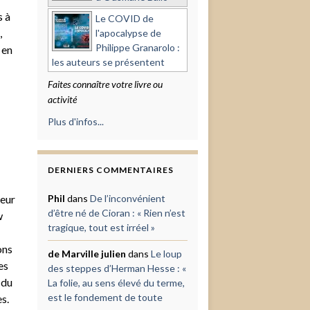
s à
Le COVID de
,
l'apocalypse de
Philippe Granarolo :
 en
les auteurs se présentent
Faites connaître votre livre ou
activité
Plus d'infos...
DERNIERS COMMENTAIRES
teur
Phil
dans
De l’inconvénient
d’être né de Cioran : « Rien n’est
w
tragique, tout est irréel »
ons
de Marville julien
dans
Le loup
es
des steppes d’Herman Hesse : «
 du
La folie, au sens élevé du terme,
est le fondement de toute
s.