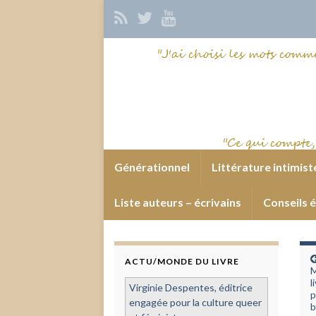
Générationnel
Littérature intimist
Liste auteurs – écrivains
Conseils é
ACTU/MONDE DU LIVRE
M
l
Virginie Despentes, éditrice
p
engagée pour la culture queer
b