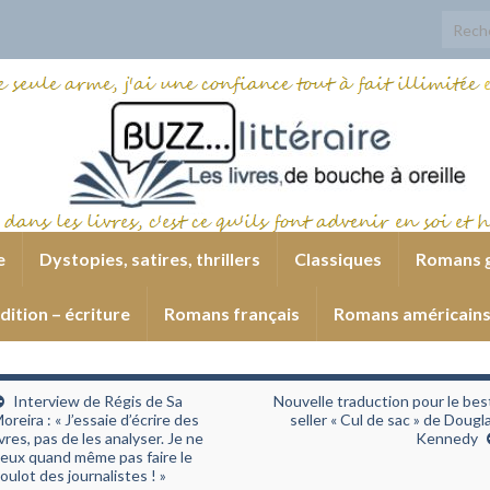
Search
e
Dystopies, satires, thrillers
Classiques
Romans 
dition – écriture
Romans français
Romans américain
Interview de Régis de Sa
Nouvelle traduction pour le bes
oreira : « J’essaie d’écrire des
seller « Cul de sac » de Dougl
ivres, pas de les analyser. Je ne
Kennedy
eux quand même pas faire le
oulot des journalistes ! »