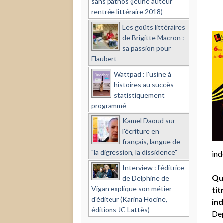
sans pathos (jeune auteur
rentrée littéraire 2018)
Les goûts littéraires
de Brigitte Macron :
sa passion pour
Flaubert
Wattpad : l'usine à
histoires au succès
statistiquement
programmé
Kamel Daoud sur
l'écriture en
français, langue de
"la digression, la dissidence"
ind
Interview : l'éditrice
Que
de Delphine de
Vigan explique son métier
tit
d'éditeur (Karina Hocine,
in
éditions JC Lattès)
Dep