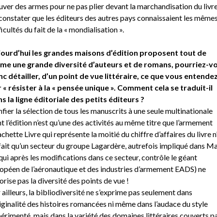
uver des armes pour ne pas plier devant la marchandisation du livre
constater que les éditeurs des autres pays connaissaient les même
ficultés du fait de la « mondialisation ».
ourd’hui les grandes maisons d’édition proposent tout de
e une grande diversité d’auteurs et de romans, pourriez-v
c détailler, d’un point de vue littéraire, ce que vous entende
 « résister à la « pensée unique ». Comment cela se traduit-il
s la ligne éditoriale des petits éditeurs ?
fier la sélection de tous les manuscrits à une seule multinationale
t l’édition n’est qu’une des activités au même titre que l’armement
chette Livre qui représente la moitié du chiffre d’affaires du livre n
fait qu’un secteur du groupe Lagardère, autrefois impliqué dans M
 qui après les modifications dans ce secteur, contrôle le géant
opéen de l’aéronautique et des industries d’armement EADS) ne
orise pas la diversité des points de vue !
 ailleurs, la bibliodiversité ne s’exprime pas seulement dans
riginalité des histoires romancées ni même dans l’audace du style
érimenté, mais dans la variété des domaines littéraires couverts p