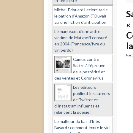
et féministe
Michel-Edouard Leclerc tacle
S
le patron d'Amazon (F.Duval)
«
via une fiction d'anticipation
Le manuscrit d'une autre
C
victime de Matzneff censuré
l
en 2004 (Francesca/Ivre du
vin perdu)
Paro
Camus contre
Sartre à l'épreuve
de la postérité et
des ventes et Coronavirus
Les éditeurs
publient les auteurs
de Twitter et
d'Instagram influents et
relancent la poésie !
Le malheur du bas d'Inès
Bayard : comment écrire le viol