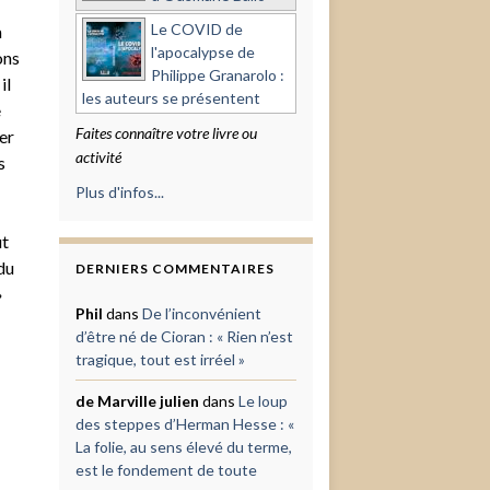
Le COVID de
a
l'apocalypse de
ons
Philippe Granarolo :
il
les auteurs se présentent
e
Faites connaître votre livre ou
er
activité
s
Plus d'infos...
ut
du
DERNIERS COMMENTAIRES
»
Phil
dans
De l’inconvénient
d’être né de Cioran : « Rien n’est
tragique, tout est irréel »
de Marville julien
dans
Le loup
des steppes d’Herman Hesse : «
La folie, au sens élevé du terme,
est le fondement de toute