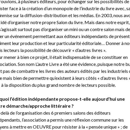
rouvions, à plusieurs éditeurs, pour échanger sur les possibilités de
ister face à la création d’un monopole de l’industrie du livre avec, s
nmise sur la diffusion-distribution et les médias. En 2003, nous av
idé d’organiser notre propre Salon du livre. Mais dans notre esprit, 
s’agissait surtout pas d’organiser un mini ou un contre salon mais d
er un événement permettant aux éditeurs indépendants de présent
iment leur production et leur particularité éditoriale… Donner à no
s lecteurs la possibilité de découvrir « d’autres livres ».
r mener à bien ce projet, il était indispensable de se constituer en
ociation. Son nom L’autre Livre a été une évidence, puisque notre b
st pas de combattre les livres des auteurs édités par les industriels 
re mais bien de permettre qu’existent à leurs côtés « d’autres livres 
 à la disposition du plus grand nombre de lecteurs possible.
quoi l’édition indépendante propose-t-elle aujourd’hui une
re démarche/approche littéraire ?
delà de l’organisation des 6 premiers salons des éditeurs
épendants, l’association a permis une réflexion commune sur les
ens à mettre en OEUVRE pour résister à la « pensée unique » ; de