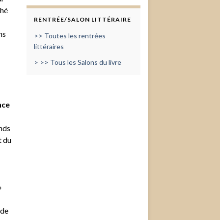
ché
RENTRÉE/SALON LITTÉRAIRE
ns
>> Toutes les rentrées
littéraires
> >> Tous les Salons du livre
nce
ands
t du
»
 de