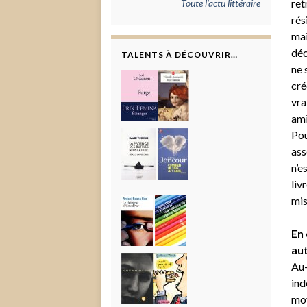
ret
Toute l'actu littéraire
rés
mai
déc
TALENTS À DÉCOUVRIR…
ne 
cré
vra
ami
Pou
ass
n’e
liv
mis
En 
aut
Au-
ind
moy