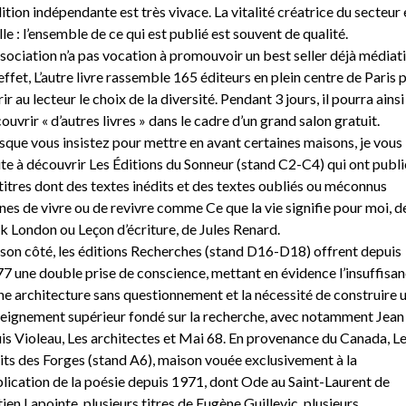
dition indépendante est très vivace. La vitalité créatrice du secteur 
lle : l’ensemble de ce qui est publié est souvent de qualité.
ssociation n’a pas vocation à promouvoir un best seller déjà médiati
effet, L’autre livre rassemble 165 éditeurs en plein centre de Paris 
rir au lecteur le choix de la diversité. Pendant 3 jours, il pourra ainsi
ouvrir « d’autres livres » dans le cadre d’un grand salon gratuit.
sque vous insistez pour mettre en avant certaines maisons, je vous
ite à découvrir Les Éditions du Sonneur (stand C2-C4) qui ont publi
titres dont des textes inédits et des textes oubliés ou méconnus
nes de vivre ou de revivre comme Ce que la vie signifie pour moi, d
k London ou Leçon d’écriture, de Jules Renard.
son côté, les éditions Recherches (stand D16-D18) offrent depuis
7 une double prise de conscience, mettant en évidence l’insuffisa
ne architecture sans questionnement et la nécessité de construire 
eignement supérieur fondé sur la recherche, avec notamment Jean
is Violeau, Les architectes et Mai 68. En provenance du Canada, L
its des Forges (stand A6), maison vouée exclusivement à la
lication de la poésie depuis 1971, dont Ode au Saint-Laurent de
ien Lapointe, plusieurs titres de Eugène Guillevic, plusieurs