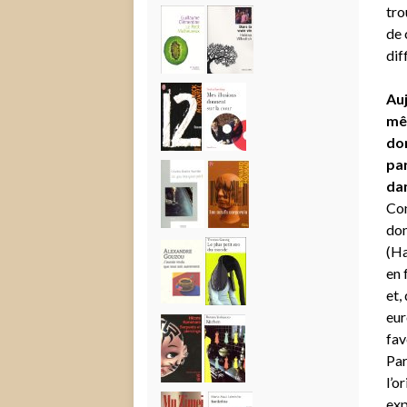
tro
de 
dif
Auj
mêm
don
par
dan
Con
don
(Ha
en 
et,
eur
fav
Par
l’o
exp