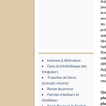
la 
jou
la 
ass
les
pré
auj
dir
fai
flo
mêm
Internet & littérature
dif
Dans la bibliothèque des
Auj
blogueurs
éco
Tranches de livres
veu
(extraits choisis)
Revue de presse
Que
Paroles d'auteurs et
plu
d'éditeurs
plu
Book Reviews in English