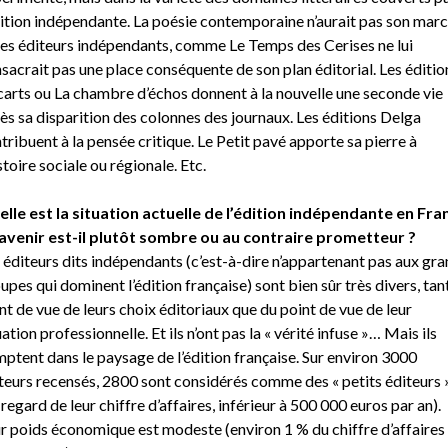
dition indépendante. La poésie contemporaine n’aurait pas son mar
des éditeurs indépendants, comme Le Temps des Cerises ne lui
sacrait pas une place conséquente de son plan éditorial. Les éditio
carts ou La chambre d’échos donnent à la nouvelle une seconde vie
ès sa disparition des colonnes des journaux. Les éditions Delga
tribuent à la pensée critique. Le Petit pavé apporte sa pierre à
istoire sociale ou régionale. Etc.
lle est la situation actuelle de l’édition indépendante en Fra
’avenir est-il plutôt sombre ou au contraire prometteur ?
 éditeurs dits indépendants (c’est-à-dire n’appartenant pas aux gr
upes qui dominent l’édition française) sont bien sûr très divers, tan
nt de vue de leurs choix éditoriaux que du point de vue de leur
uation professionnelle. Et ils n’ont pas la « vérité infuse »… Mais ils
ptent dans le paysage de l’édition française. Sur environ 3000
teurs recensés, 2800 sont considérés comme des « petits éditeurs 
 regard de leur chiffre d’affaires, inférieur à 500 000 euros par an).
r poids économique est modeste (environ 1 % du chiffre d’affaires