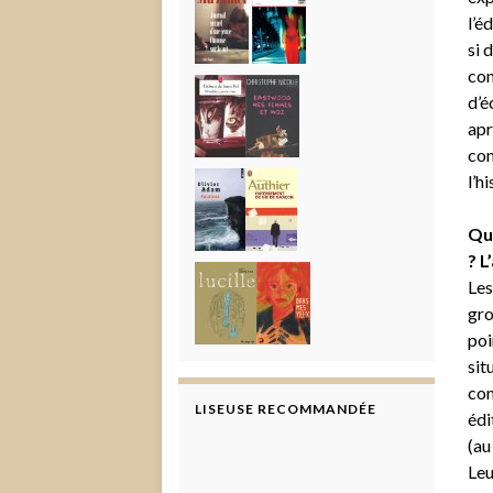
l’é
si 
con
d’é
apr
con
l’h
Que
? L
Les
gro
poi
sit
com
LISEUSE RECOMMANDÉE
édi
(au
Leu