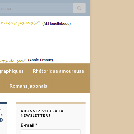
 for:
graphiques
Rhétorique amoureuse
s
Romans japonais
t-
ABONNEZ-VOUS À LA
as
NEWSLETTER !
E-mail
*