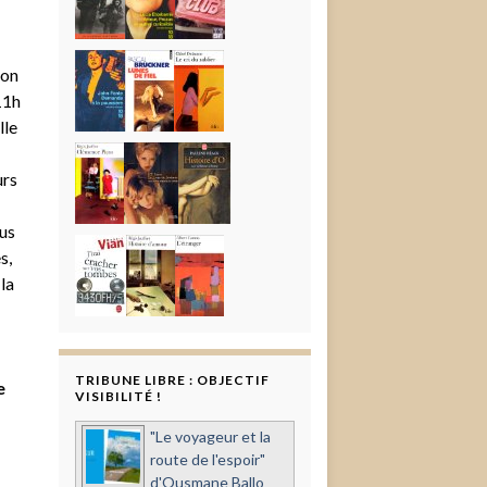
ion
11h
lle
urs
ous
s,
la
TRIBUNE LIBRE : OBJECTIF
e
VISIBILITÉ !
"Le voyageur et la
route de l'espoir"
d'Ousmane Ballo