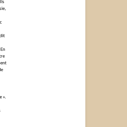
Ils
ie,
ec
dit
 En
tre
sent
de
 ».
s