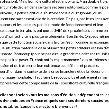
profession). Mais leur rôle culturel est important. A un double titre. 
ent un rôle décisif dans certains secteurs éditoriaux, comme la poés
nouvelle, la pensée critique, l’histoire sociale ou régionale, où ils
urent une part essentielle de la création. De plus, par leurs liens av
 auteurs et les lecteurs, par leur mode de fonctionnement et leur
sence sur le terrain, ils ont une activité de « proximité », comme on 
ourd’hui ; activité le plus généralement mésestimée. On peut même
e que cette fonction sociale dans la cité n’est ni connue ni reconnue.
t, la situation matérielle de la plupart des petits éditeurs est loin d’ê
rissante. Beaucoup (pour ne pas dire la grande majorité) ne réussis
e pas à se payer. Et, confrontés en permanence à des problèmes 
fusion et de trésorerie, leur existence est difficile et précaire.
ourd’hui, dans le contexte de la crise financière et de la récession
nomique mondiale, il faut faire beaucoup plus et autrement si l’on
t préserver cette composante de la « spécificité culturelle française
lles sont selon vous les maisons d’édition indépendantes le
s dynamiques en France et quels sont ses derniers succès les
s notables (conseils de lecture bienvenus) ?