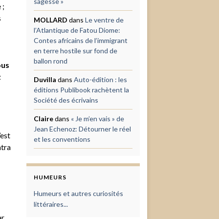
sagesse »
 ;
s
MOLLARD
dans
Le ventre de
l’Atlantique de Fatou Diome:
Contes africains de l’immigrant
en terre hostile sur fond de
ballon rond
ous
z
Duvilla
dans
Auto-édition : les
éditions Publibook rachètent la
Société des écrivains
Claire
dans
« Je m’en vais » de
Jean Echenoz: Détourner le réel
’est
et les conventions
atra
HUMEURS
Humeurs et autres curiosités
littéraires...
ar