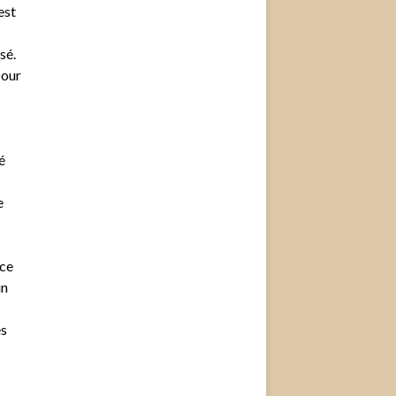
est
sé.
pour
é
e
nce
un
es