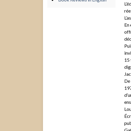
L’é
rée
L’a
En 
off
déc
Pui
inv
15 
dig
Jac
De 
197
d’u
ens
Lou
Écr
pub
Gat