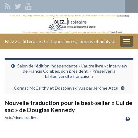
Tog
sear
Search for:
for
BUZZ… littéraire : Critiques livres, romans et analyse
Togg
navig
Salon de l’édition indépendante « L’autre livre » : interview
de Francis Combes, son président, « Préserver la
bibliodiversité française »
Cormac McCarthy et Dostoïevski vus par Jérôme Attal
Nouvelle traduction pour le best-seller « Cul de
sac » de Douglas Kennedy
Actu/Monde du livre