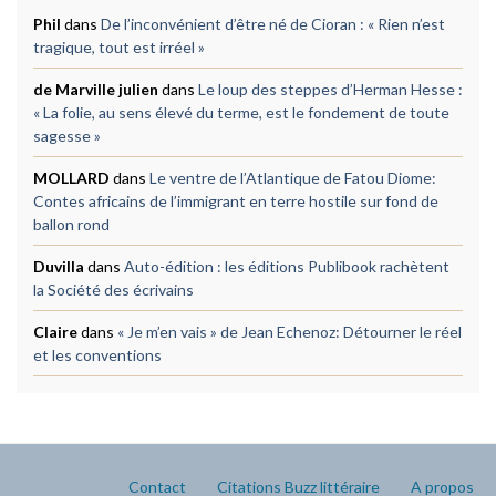
Phil
dans
De l’inconvénient d’être né de Cioran : « Rien n’est
tragique, tout est irréel »
de Marville julien
dans
Le loup des steppes d’Herman Hesse :
« La folie, au sens élevé du terme, est le fondement de toute
sagesse »
MOLLARD
dans
Le ventre de l’Atlantique de Fatou Diome:
Contes africains de l’immigrant en terre hostile sur fond de
ballon rond
Duvilla
dans
Auto-édition : les éditions Publibook rachètent
la Société des écrivains
Claire
dans
« Je m’en vais » de Jean Echenoz: Détourner le réel
et les conventions
Contact
Citations Buzz littéraire
A propos