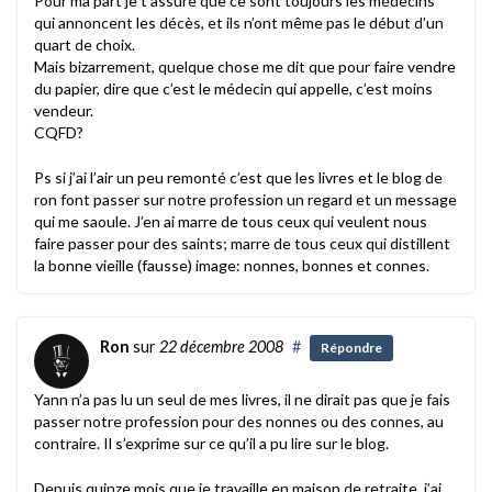
Pour ma part je t’assure que ce sont toujours les médecins
qui annoncent les décès, et ils n’ont même pas le début d’un
quart de choix.
Mais bizarrement, quelque chose me dit que pour faire vendre
du papier, dire que c’est le médecin qui appelle, c’est moins
vendeur.
CQFD?
Ps si j’ai l’air un peu remonté c’est que les livres et le blog de
ron font passer sur notre profession un regard et un message
qui me saoule. J’en ai marre de tous ceux qui veulent nous
faire passer pour des saints; marre de tous ceux qui distillent
la bonne vieille (fausse) image: nonnes, bonnes et connes.
Ron
sur
22 décembre 2008
#
Répondre
Yann n’a pas lu un seul de mes livres, il ne dirait pas que je fais
passer notre profession pour des nonnes ou des connes, au
contraire. Il s’exprime sur ce qu’il a pu lire sur le blog.
Depuis quinze mois que je travaille en maison de retraite, j’ai