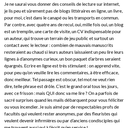
Je ne saurai vous donner des conseils de lecture sur internet,
je lis peu et sûrement pas de blogs littéraires en ligne, un livre,
pour moi, c’est dans le canapé ou les transports en commun.
Par contre, avec quatre ans de recul, oui, mille fois oui, un blog
est un tremplin, une carte de visite, un CV indispensable pour
un auteur, qui trouve un terrain de jeu public et surtout un
contact avec le lecteur : combien de mauvais manuscrits
resteraient au chaud si leurs auteurs laissaient un peu lire leurs
lignes à d’anonymes curieux, un bon paquet d’arbres seraient
épargnés. Ecrire en ligne est très stimulant : on apprend vite,
pour peu qu’on veuille lire les commentaires, à être efficace,
donc meilleur. Tel passage est obscur, tel mot ne veut rien
dire, telle phrase est drôle. C’est le grand oral tous les jours,
avec ce frisson : mais QUI donc va me lire ? On a parfois de
sacré surprises quand les mails débarquent pour vous féliciter
ou vous incendier. Je suis aimé par de respectables profs de
facultés qui veulent rester anonymes, par des fleuristes qui
veulent devenir infirmières ou par d’anciens condisciples qui
me trouvent aussi nul à l’écrit qu’en service !