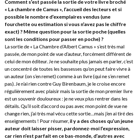
Comment s’est passée la sortie de votre livre broché
« La chambre de Camus », l’accueil des lecteurs et si
possible le nombre d’exemplaires vendus (une
fourchette ou estimation si vous n’avez pas le chiffre
exact) ? Même question pour la sortie poche (quelles
sont les conditions pour passer en poche) ?
La sortie de « La Chambre d’Albert Camus » s’est très mal
passée, de mon point de vue d’auteur, forcément différent de
celui de mon éditeur. Je ne souhaite plus jamais en parler, c’est
un concentré de toutes les bassesses qu’on peut faire vivre à
un auteur (on s’en remet) comme à un livre (qui ne s’en remet
pas). Je n’ai rien contre Guy Birenbaum, je le croise encore
régulièrement avec plaisir mais la sortie de mon premier livre
est un souvenir douloureux : je ne veux plus rentrer dans les
détails. Qu’il soit d’accord ou pas avec mon point de vue ne
change rien, j’ai très mal vécu cette sortie…mais j’en ai tiré des
enseignements ! Pour résumer,
il y a des choses qu’un jeune
auteur doit laisser pisser, pardonnez-moi l’expression,
car rien n’est parfait en ce bas-monde, d’autres avec