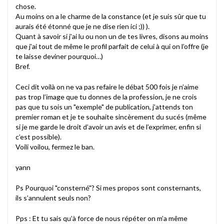
chose.
Au moins on a le charme de la constance (et je suis sûr que tu
aurais été étonné que je ne dise rien ici ;)) ).
Quant à savoir si j’ai lu ou non un de tes livres, disons au moins
que j’ai tout de même le profil parfait de celui à qui on l’offre (je
te laisse deviner pourquoi…)
Bref.
Ceci dit voilà on ne va pas refaire le débat 500 fois je n’aime
pas trop l’image que tu donnes de la profession, je ne crois
pas que tu sois un "exemple" de publication, j’attends ton
premier roman et je te souhaite sincèrement du sucés (même
si je me garde le droit d’avoir un avis et de l’exprimer, enfin si
c’est possible).
Voili voilou, fermez le ban.
yann
Ps Pourquoi "consterné"? Si mes propos sont consternants,
ils s’annulent seuls non?
Pps : Et tu sais qu’à force de nous répéter on m’a même