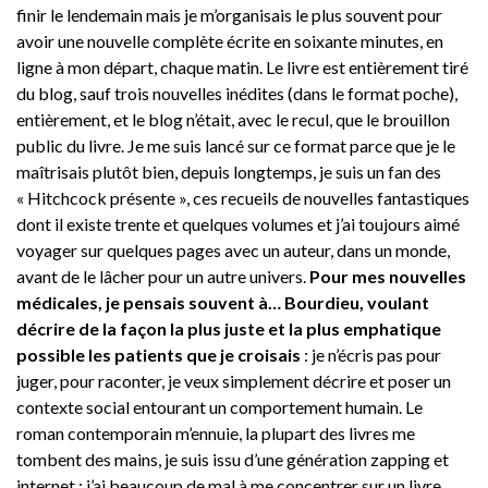
finir le lendemain mais je m’organisais le plus souvent pour
avoir une nouvelle complète écrite en soixante minutes, en
ligne à mon départ, chaque matin. Le livre est entièrement tiré
du blog, sauf trois nouvelles inédites (dans le format poche),
entièrement, et le blog n’était, avec le recul, que le brouillon
public du livre. Je me suis lancé sur ce format parce que je le
maîtrisais plutôt bien, depuis longtemps, je suis un fan des
« Hitchcock présente », ces recueils de nouvelles fantastiques
dont il existe trente et quelques volumes et j’ai toujours aimé
voyager sur quelques pages avec un auteur, dans un monde,
avant de le lâcher pour un autre univers.
Pour mes nouvelles
médicales, je pensais souvent à… Bourdieu, voulant
décrire de la façon la plus juste et la plus emphatique
possible les patients que je croisais
: je n’écris pas pour
juger, pour raconter, je veux simplement décrire et poser un
contexte social entourant un comportement humain. Le
roman contemporain m’ennuie, la plupart des livres me
tombent des mains, je suis issu d’une génération zapping et
internet : j’ai beaucoup de mal à me concentrer sur un livre