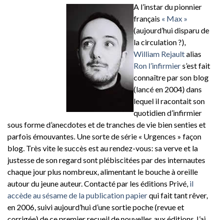
A l’instar du pionnier
français
« Max »
(aujourd’hui disparu de
la circulation ?),
William Rejault
alias
Ron l’infirmier
s’est fait
connaître par son blog
(lancé en 2004) dans
lequel il racontait son
quotidien d’infirmier
sous forme d’anecdotes et de tranches de vie bien senties et
parfois émouvantes. Une sorte de série « Urgences » façon
blog. Très vite le succès est au rendez-vous: sa verve et la
justesse de son regard sont plébiscitées par des internautes
chaque jour plus nombreux, alimentant le bouche à oreille
autour du jeune auteur. Contacté par les éditions Privé,
il
accède au sésame de la publication papier
qui fait tant rêver,
en 2006, suivi aujourd’hui d’une sortie poche (revue et
corrigée) de ce premier recueil de nouvelles aux éditions J’ai