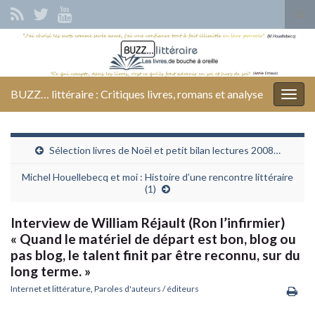
Tog
sear
Search for:
for
BUZZ… littéraire : Critiques livres, romans et analyse
Togg
navig
Sélection livres de Noël et petit bilan lectures 2008…
Michel Houellebecq et moi : Histoire d’une rencontre littéraire
(1)
Interview de William Réjault (Ron l’infirmier)
« Quand le matériel de départ est bon, blog ou
pas blog, le talent finit par être reconnu, sur du
long terme. »
Internet et littérature
,
Paroles d'auteurs / éditeurs