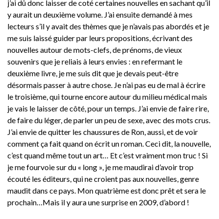
j’ai dû donc laisser de coté certaines nouvelles en sachant qu’il
y aurait un deuxième volume. J’ai ensuite demandé à mes
lecteurs s’il y avait des thèmes que je n’avais pas abordés et je
me suis laissé guider par leurs propositions, écrivant des
nouvelles autour de mots-clefs, de prénoms, de vieux
souvenirs que je reliais à leurs envies : en refermant le
deuxième livre, je me suis dit que je devais peut-être
désormais passer à autre chose. Je n’ai pas eu de mal à écrire
le troisième, qui tourne encore autour du milieu médical mais
je vais le laisser de côté, pour un temps. J’ai envie de faire rire,
de faire du léger, de parler un peu de sexe, avec des mots crus.
J’ai envie de quitter les chaussures de Ron, aussi, et de voir
comment ça fait quand on écrit un roman. Ceci dit, la nouvelle,
c’est quand même tout un art… Et c’est vraiment mon truc ! Si
je me fourvoie sur du « long », je me maudirai d’avoir trop
écouté les éditeurs, qui ne croient pas aux nouvelles, genre
maudit dans ce pays. Mon quatrième est donc prêt et sera le
prochain…Mais il y aura une surprise en 2009, d’abord !