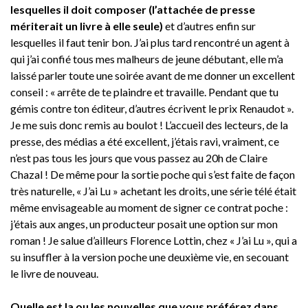
lesquelles il doit composer (l’attachée de presse
mériterait un livre à elle seule)
et d’autres enfin sur
lesquelles il faut tenir bon. J’ai plus tard rencontré un agent à
qui j’ai confié tous mes malheurs de jeune débutant, elle m’a
laissé parler toute une soirée avant de me donner un excellent
conseil : « arrête de te plaindre et travaille. Pendant que tu
gémis contre ton éditeur, d’autres écrivent le prix Renaudot ».
Je me suis donc remis au boulot ! L’accueil des lecteurs, de la
presse, des médias a été excellent, j’étais ravi, vraiment, ce
n’est pas tous les jours que vous passez au 20h de Claire
Chazal ! De même pour la sortie poche qui s’est faite de façon
très naturelle, « J’ai Lu » achetant les droits, une série télé était
même envisageable au moment de signer ce contrat poche :
j’étais aux anges, un producteur posait une option sur mon
roman ! Je salue d’ailleurs Florence Lottin, chez « J’ai Lu », qui a
su insuffler à la version poche une deuxième vie, en secouant
le livre de nouveau.
Quelle est la ou les nouvelles que vous préférez dans