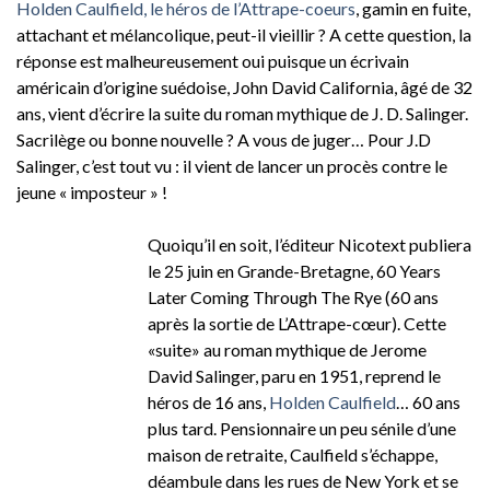
Holden Caulfield, le héros de l’Attrape-coeurs
, gamin en fuite,
attachant et mélancolique, peut-il vieillir ? A cette question, la
réponse est malheureusement oui puisque un écrivain
américain d’origine suédoise, John David California, âgé de 32
ans, vient d’écrire la suite du roman mythique de J. D. Salinger.
Sacrilège ou bonne nouvelle ? A vous de juger… Pour J.D
Salinger, c’est tout vu : il vient de lancer un procès contre le
jeune « imposteur » !
Quoiqu’il en soit, l’éditeur Nicotext publiera
le 25 juin en Grande-Bretagne, 60 Years
Later Coming Through The Rye (60 ans
après la sortie de L’Attrape-cœur). Cette
«suite» au roman mythique de Jerome
David Salinger, paru en 1951, reprend le
héros de 16 ans,
Holden Caulfield
… 60 ans
plus tard. Pensionnaire un peu sénile d’une
maison de retraite, Caulfield s’échappe,
déambule dans les rues de New York et se