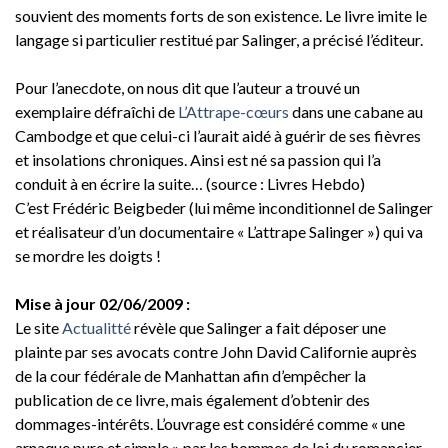
souvient des moments forts de son existence. Le livre imite le
langage si particulier restitué par Salinger, a précisé l’éditeur.
Pour l’anecdote, on nous dit que l’auteur a trouvé un
exemplaire défraîchi de
L’Attrape-cœurs
dans une cabane au
Cambodge et que celui-ci l’aurait aidé à guérir de ses fièvres
et insolations chroniques. Ainsi est né sa passion qui l’a
conduit à en écrire la suite… (source : Livres Hebdo)
C’est Frédéric Beigbeder (lui même inconditionnel de Salinger
et réalisateur d’un documentaire « L’attrape Salinger ») qui va
se mordre les doigts !
Mise à jour 02/06/2009 :
Le site
Actualitté
révèle que Salinger a fait déposer une
plainte par ses avocats contre John David Californie auprès
de la cour fédérale de Manhattan afin d’empêcher la
publication de ce livre, mais également d’obtenir des
dommages-intérêts. L’ouvrage est considéré comme « une
arnaque pure et simple » par les hommes de loi du romancier.