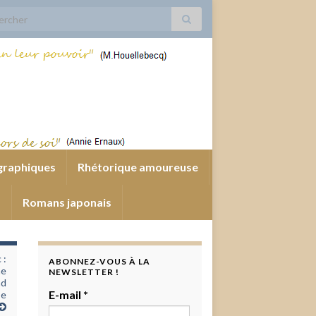
 for:
graphiques
Rhétorique amoureuse
s
Romans japonais
 :
ABONNEZ-VOUS À LA
he
NEWSLETTER !
ad
E-mail
*
be