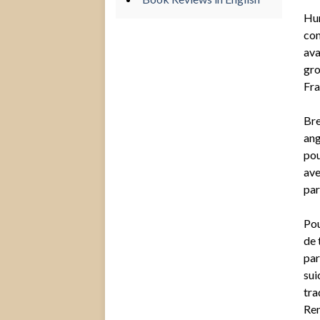
Hun
com
ava
gro
Fra
Bre
ang
pou
ave
par
Pou
de 
par
sui
tra
Ren