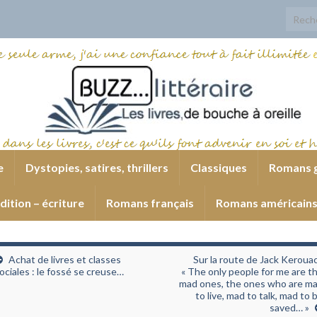
Search
e
Dystopies, satires, thrillers
Classiques
Romans 
dition – écriture
Romans français
Romans américain
Achat de livres et classes
Sur la route de Jack Kerouac
ociales : le fossé se creuse…
« The only people for me are t
mad ones, the ones who are m
to live, mad to talk, mad to 
saved… »