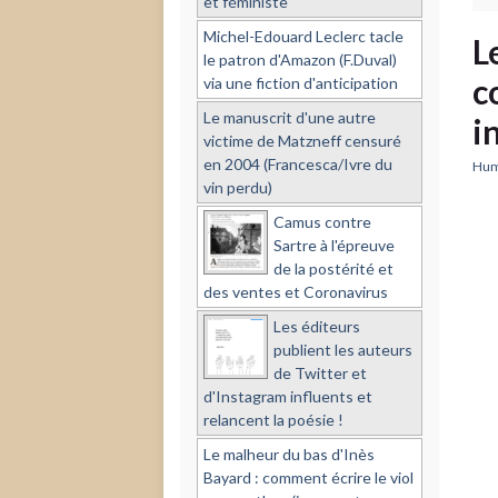
et féministe
Michel-Edouard Leclerc tacle
L
le patron d'Amazon (F.Duval)
c
via une fiction d'anticipation
Le manuscrit d'une autre
i
victime de Matzneff censuré
en 2004 (Francesca/Ivre du
Hume
vin perdu)
Camus contre
Sartre à l'épreuve
de la postérité et
des ventes et Coronavirus
Les éditeurs
publient les auteurs
de Twitter et
d'Instagram influents et
relancent la poésie !
Le malheur du bas d'Inès
Bayard : comment écrire le viol