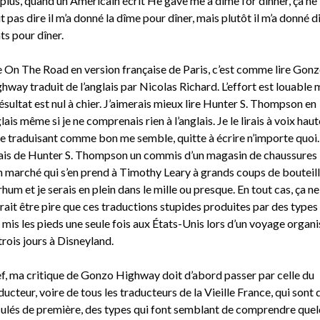
plus, quand un Américain écrit He gave me a dime for dinner, ça ne
t pas dire il m’a donné la dîme pour dîner, mais plutôt il m’a donné d
ts pour dîner.
e On The Road en version française de Paris, c’est comme lire Gon
hway traduit de l’anglais par Nicolas Richard. L’effort est louable 
résultat est nul à chier. J’aimerais mieux lire Hunter S. Thompson en
lais même si je ne comprenais rien à l’anglais. Je le lirais à voix haut
le traduisant comme bon me semble, quitte à écrire n’importe quoi.
ais de Hunter S. Thompson un commis d’un magasin de chaussures
 marché qui s’en prend à Timothy Leary à grands coups de bouteil
rhum et je serais en plein dans le mille ou presque. En tout cas, ça ne
rait être pire que ces traductions stupides produites par des types
 mis les pieds une seule fois aux États-Unis lors d’un voyage organi
trois jours à Disneyland.
f, ma critique de Gonzo Highway doit d’abord passer par celle du
ducteur, voire de tous les traducteurs de la Vieille France, qui sont 
ulés de première, des types qui font semblant de comprendre que