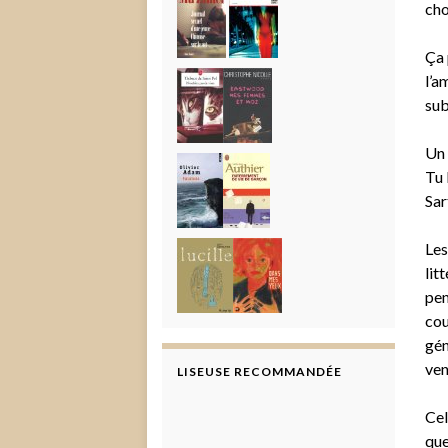
cho
Ça 
l’a
sub
Un 
Tu 
Sar
Les
lit
pen
cou
gén
ven
LISEUSE RECOMMANDÉE
Cel
que