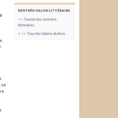
RENTRÉE/SALON LITTÉRAIRE
à
>> Toutes les rentrées
littéraires
> >> Tous les Salons du livre
r.
l
s
. Le
 a
e