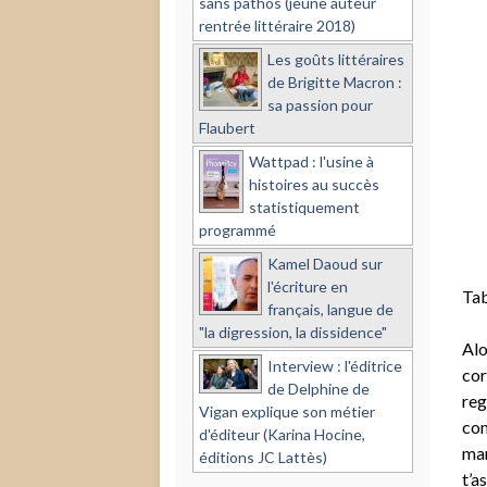
sans pathos (jeune auteur
rentrée littéraire 2018)
Les goûts littéraires
de Brigitte Macron :
sa passion pour
Flaubert
Wattpad : l'usine à
histoires au succès
statistiquement
programmé
Kamel Daoud sur
l'écriture en
Tab
français, langue de
"la digression, la dissidence"
Alo
Interview : l'éditrice
cor
de Delphine de
reg
Vigan explique son métier
com
d'éditeur (Karina Hocine,
man
éditions JC Lattès)
t’a