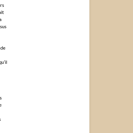
ors
it
a
ssus
 de
u’il
s
e
s