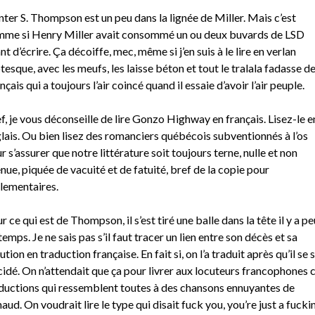
ter S. Thompson est un peu dans la lignée de Miller. Mais c’est
me si Henry Miller avait consommé un ou deux buvards de LSD
nt d’écrire. Ça décoiffe, mec, même si j’en suis à le lire en verlan
tesque, avec les meufs, les laisse béton et tout le tralala fadasse d
nçais qui a toujours l’air coincé quand il essaie d’avoir l’air peuple.
f, je vous déconseille de lire Gonzo Highway en français. Lisez-le e
lais. Ou bien lisez des romanciers québécois subventionnés à l’os
r s’assurer que notre littérature soit toujours terne, nulle et non
nue, piquée de vacuité et de fatuité, bref de la copie pour
lementaires.
r ce qui est de Thompson, il s’est tiré une balle dans la tête il y a pe
temps. Je ne sais pas s’il faut tracer un lien entre son décès et sa
ution en traduction française. En fait si, on l’a traduit après qu’il se 
cidé. On n’attendait que ça pour livrer aux locuteurs francophones 
ductions qui ressemblent toutes à des chansons ennuyantes de
aud. On voudrait lire le type qui disait fuck you, you’re just a fuckin