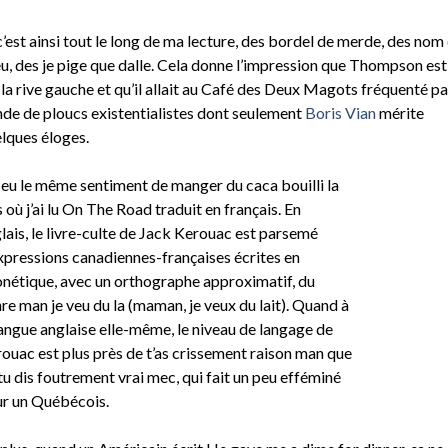
c’est ainsi tout le long de ma lecture, des bordel de merde, des nom
u, des je pige que dalle. Cela donne l’impression que Thompson est
 la rive gauche et qu’il allait au Café des Deux Magots fréquenté pa
de de ploucs existentialistes dont seulement
Boris Vian
mérite
lques éloges.
i eu le même sentiment de manger du caca bouilli la
s où j’ai lu On The Road traduit en français. En
lais, le livre-culte de Jack Kerouac est parsemé
xpressions canadiennes-françaises écrites en
nétique, avec un orthographe approximatif, du
re man je veu du la (maman, je veux du lait). Quand à
langue anglaise elle-même, le niveau de langage de
ouac est plus près de t’as crissement raison man que
tu dis foutrement vrai mec, qui fait un peu efféminé
r un Québécois.