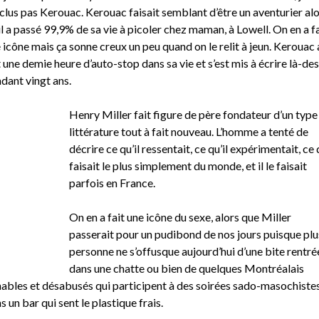
nclus pas Kerouac. Kerouac faisait semblant d’être un aventurier al
il a passé 99,9% de sa vie à picoler chez maman, à Lowell. On en a fa
 icône mais ça sonne creux un peu quand on le relit à jeun. Kerouac 
t une demie heure d’auto-stop dans sa vie et s’est mis à écrire là-de
dant vingt ans.
Henry Miller fait figure de père fondateur d’un type
littérature tout à fait nouveau. L’homme a tenté de
décrire ce qu’il ressentait, ce qu’il expérimentait, ce q
faisait le plus simplement du monde, et il le faisait
parfois en France.
On en a fait une icône du sexe, alors que Miller
passerait pour un pudibond de nos jours puisque plu
personne ne s’offusque aujourd’hui d’une bite rentré
dans une chatte ou bien de quelques Montréalais
ables et désabusés qui participent à des soirées sado-masochiste
s un bar qui sent le plastique frais.