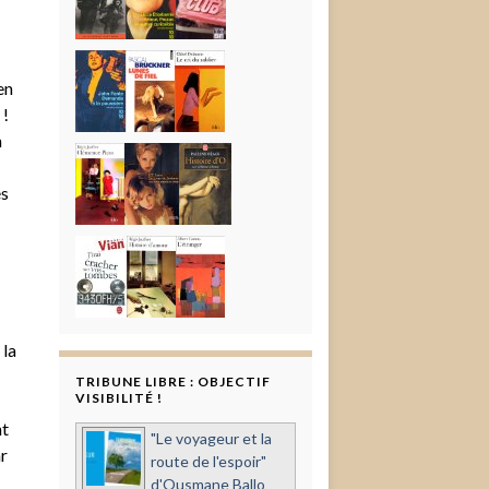
en
 !
n
és
 la
TRIBUNE LIBRE : OBJECTIF
VISIBILITÉ !
ht
"Le voyageur et la
r
route de l'espoir"
d'Ousmane Ballo