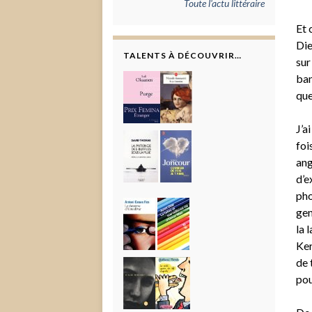
Toute l'actu littéraire
Et 
Die
TALENTS À DÉCOUVRIR…
sur
ban
que
J’a
foi
ang
d’e
pho
gen
la 
Ker
de 
pou