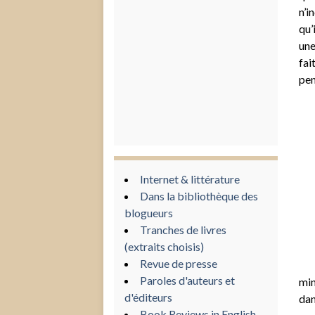
n’i
qu’
une
fai
pen
Internet & littérature
Dans la bibliothèque des
blogueurs
Tranches de livres
(extraits choisis)
Revue de presse
Paroles d'auteurs et
min
d'éditeurs
dan
Book Reviews in English