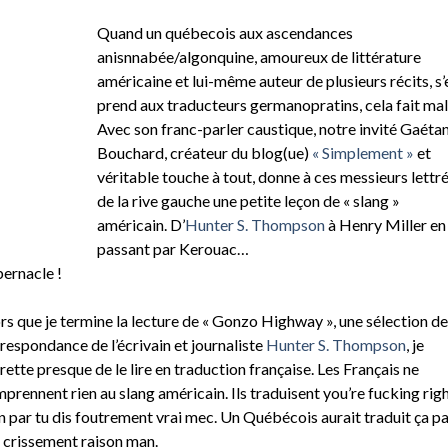
Quand un québecois aux ascendances
anisnnabée/algonquine, amoureux de littérature
américaine et lui-même auteur de plusieurs récits, s’
prend aux traducteurs germanopratins, cela fait mal
Avec son franc-parler caustique, notre invité Gaéta
Bouchard, créateur du blog(ue)
« Simplement »
et
véritable touche à tout, donne à ces messieurs lettr
de la rive gauche une petite leçon de « slang »
américain. D’
Hunter S. Thompson
à Henry Miller en
passant par Kerouac…
ernacle !
rs que je termine la lecture de « Gonzo Highway », une sélection de
respondance de l’écrivain et journaliste
Hunter S. Thompson
, je
rette presque de le lire en traduction française. Les Français ne
prennent rien au slang américain. Ils traduisent you’re fucking rig
 par tu dis foutrement vrai mec. Un Québécois aurait traduit ça pa
s crissement raison man.