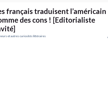
es français traduisent l’américain
omme des cons ! [Editorialiste
nvité]
urs et autres curiosités littéraires