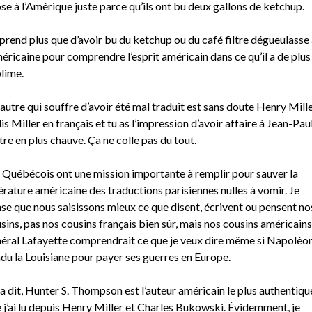
se à l’Amérique juste parce qu’ils ont bu deux gallons de ketchup.
prend plus que d’avoir bu du ketchup ou du café filtre dégueulasse 
méricaine pour comprendre l’esprit américain dans ce qu’il a de plus
lime.
autre qui souffre d’avoir été mal traduit est sans doute Henry Mille
lis Miller en français et tu as l’impression d’avoir affaire à Jean-Pau
tre en plus chauve. Ça ne colle pas du tout.
 Québécois ont une mission importante à remplir pour sauver la
térature américaine des traductions parisiennes nulles à vomir. Je
se que nous saisissons mieux ce que disent, écrivent ou pensent no
sins, pas nos cousins français bien sûr, mais nos cousins américains
éral Lafayette comprendrait ce que je veux dire même si Napoléon
du la Louisiane pour payer ses guerres en Europe.
a dit, Hunter S. Thompson est l’auteur américain le plus authentiqu
 j’ai lu depuis Henry Miller et Charles Bukowski. Évidemment, je