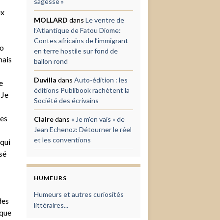
sagesse »
ix
MOLLARD
dans
Le ventre de
l’Atlantique de Fatou Diome:
Contes africains de l’immigrant
zo
en terre hostile sur fond de
mais
ballon rond
Duvilla
dans
Auto-édition : les
e
éditions Publibook rachètent la
 Je
Société des écrivains
les
Claire
dans
« Je m’en vais » de
Jean Echenoz: Détourner le réel
et les conventions
 qui
sé
HUMEURS
Humeurs et autres curiosités
des
littéraires...
lque