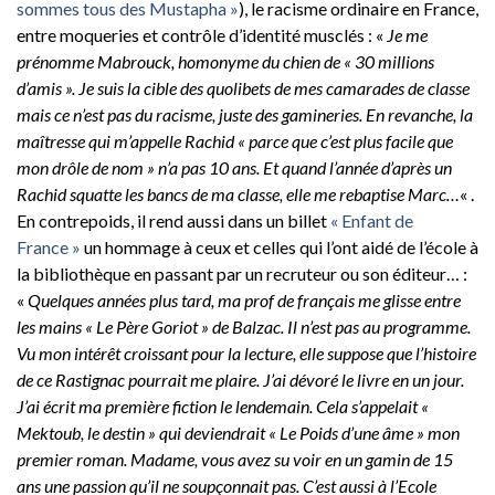
sommes tous des Mustapha »
), le racisme ordinaire en France,
entre moqueries et contrôle d’identité musclés : «
Je me
prénomme Mabrouck, homonyme du chien de « 30 millions
d’amis ». Je suis la cible des quolibets de mes camarades de classe
mais ce n’est pas du racisme, juste des gamineries. En revanche, la
maîtresse qui m’appelle Rachid « parce que c’est plus facile que
mon drôle de nom » n’a pas 10 ans. Et quand l’année d’après un
Rachid squatte les bancs de ma classe, elle me rebaptise Marc…
« .
En contrepoids, il rend aussi dans un billet
« Enfant de
France »
un hommage à ceux et celles qui l’ont aidé de l’école à
la bibliothèque en passant par un recruteur ou son éditeur… :
«
Quelques années plus tard, ma prof de français me glisse entre
les mains « Le Père Goriot » de Balzac. Il n’est pas au programme.
Vu mon intérêt croissant pour la lecture, elle suppose que l’histoire
de ce Rastignac pourrait me plaire. J’ai dévoré le livre en un jour.
J’ai écrit ma première fiction le lendemain. Cela s’appelait «
Mektoub, le destin » qui deviendrait « Le Poids d’une âme » mon
premier roman. Madame, vous avez su voir en un gamin de 15
ans une passion qu’il ne soupçonnait pas. C’est aussi à l’Ecole