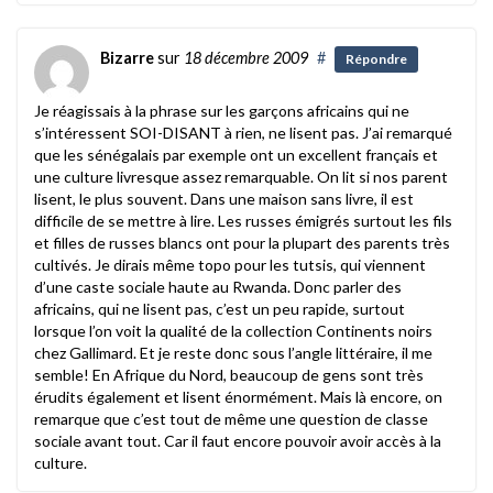
Bizarre
sur
18 décembre 2009
#
Répondre
Je réagissais à la phrase sur les garçons africains qui ne
s’intéressent SOI-DISANT à rien, ne lisent pas. J’ai remarqué
que les sénégalais par exemple ont un excellent français et
une culture livresque assez remarquable. On lit si nos parent
lisent, le plus souvent. Dans une maison sans livre, il est
difficile de se mettre à lire. Les russes émigrés surtout les fils
et filles de russes blancs ont pour la plupart des parents très
cultivés. Je dirais même topo pour les tutsis, qui viennent
d’une caste sociale haute au Rwanda. Donc parler des
africains, qui ne lisent pas, c’est un peu rapide, surtout
lorsque l’on voit la qualité de la collection Continents noirs
chez Gallimard. Et je reste donc sous l’angle littéraire, il me
semble! En Afrique du Nord, beaucoup de gens sont très
érudits également et lisent énormément. Mais là encore, on
remarque que c’est tout de même une question de classe
sociale avant tout. Car il faut encore pouvoir avoir accès à la
culture.