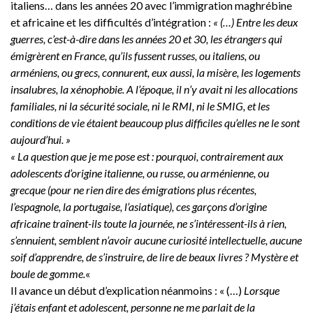
italiens… dans les années 20 avec l’immigration maghrébine
et africaine et les difficultés d’intégration :
« (…) Entre les deux
guerres, c’est-à-dire dans les années 20 et 30, les étrangers qui
émigrèrent en France, qu’ils fussent russes, ou italiens, ou
arméniens, ou grecs, connurent, eux aussi, la misère, les logements
insalubres, la xénophobie. A l’époque, il n’y avait ni les allocations
familiales, ni la sécurité sociale, ni le RMI, ni le SMIG, et les
conditions de vie étaient beaucoup plus difficiles qu’elles ne le sont
aujourd’hui. »
« La question que je me pose est : pourquoi, contrairement aux
adolescents d’origine italienne, ou russe, ou arménienne, ou
grecque (pour ne rien dire des émigrations plus récentes,
l’espagnole, la portugaise, l’asiatique), ces garçons d’origine
africaine traînent-ils toute la journée, ne s’intéressent-ils à rien,
s’ennuient, semblent n’avoir aucune curiosité intellectuelle, aucune
soif d’apprendre, de s’instruire, de lire de beaux livres ? Mystère et
boule de gomme.
«
Il avance un début d’explication néanmoins : « (…)
Lorsque
j’étais enfant et adolescent, personne ne me parlait de la