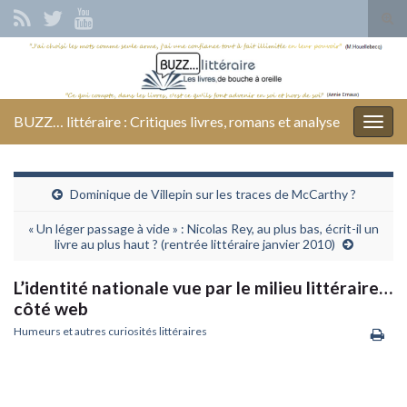
Tog
sear
Search for:
for
BUZZ… littéraire : Critiques livres, romans et analyse
Togg
navig
Dominique de Villepin sur les traces de McCarthy ?
« Un léger passage à vide » : Nicolas Rey, au plus bas, écrit-il un
livre au plus haut ? (rentrée littéraire janvier 2010)
L’identité nationale vue par le milieu littéraire…
côté web
Humeurs et autres curiosités littéraires