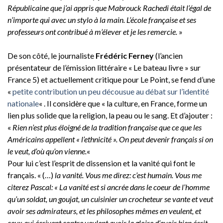
Républicaine que j’ai appris que Mabrouck Rachedi était l’égal de
n’importe qui avec un stylo à la main. L’école française et ses
professeurs ont contribué à m’élever et je les remercie.
»
De son côté, le journaliste
Frédéric Ferney
(l’ancien
présentateur de l’émission littéraire « Le bateau livre » sur
France 5) et actuellement critique pour Le Point, se fend d’une
«
petite contribution un peu décousue au débat sur l’identité
nationale
« . Il considère que « la culture, en France, forme un
lien plus solide que la religion, la peau ou le sang. Et d’ajouter :
«
Rien n’est plus éloigné de la tradition française que ce que les
Américains appellent « l’ethnicité ». On peut devenir français si on
le veut, d’où qu’on vienne.
«
Pour lui c’est l’esprit de dissension et la vanité qui font le
français. « (…)
la vanité. Vous me direz: c’est humain. Vous me
citerez Pascal: « La vanité est si ancrée dans le coeur de l’homme
qu’un soldat, un goujat, un cuisinier un crocheteur se vante et veut
avoir ses admirateurs, et les philosophes mêmes en veulent, et
ceux qui écrivent contre veulent avoir la gloire d’avoir bien écrit,