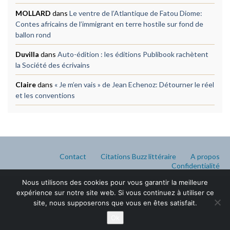
MOLLARD
dans
Le ventre de l’Atlantique de Fatou Diome:
Contes africains de l’immigrant en terre hostile sur fond de
ballon rond
Duvilla
dans
Auto-édition : les éditions Publibook rachètent
la Société des écrivains
Claire
dans
« Je m’en vais » de Jean Echenoz: Détourner le réel
et les conventions
Contact
Citations Buzz littéraire
A propos
Confidentialité
Nous utilisons des cookies pour vous garantir la meilleure
expérience sur notre site web. Si vous continuez à utiliser ce
site, nous supposerons que vous en êtes satisfait.
Ok