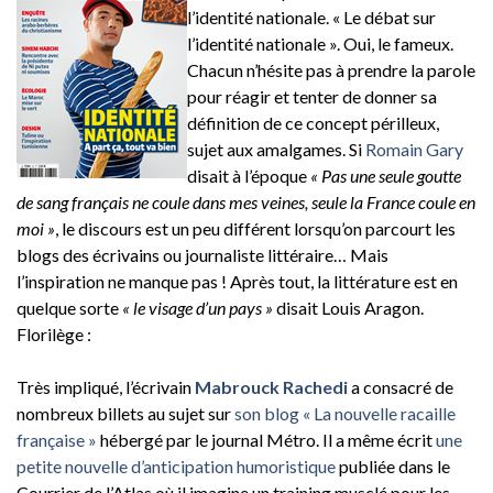
l’identité nationale. « Le débat sur
l’identité nationale ». Oui, le fameux.
Chacun n’hésite pas à prendre la parole
pour réagir et tenter de donner sa
définition de ce concept périlleux,
sujet aux amalgames. Si
Romain Gary
disait à l’époque
« Pas une seule goutte
de sang français ne coule dans mes veines, seule la France coule en
moi »
, le discours est un peu différent lorsqu’on parcourt les
blogs des écrivains ou journaliste littéraire… Mais
l’inspiration ne manque pas ! Après tout, la littérature est en
quelque sorte
« le visage d’un pays »
disait Louis Aragon.
Florilège :
Très impliqué, l’écrivain
Mabrouck Rachedi
a consacré de
nombreux billets au sujet sur
son blog « La nouvelle racaille
française »
hébergé par le journal Métro. Il a même écrit
une
petite nouvelle d’anticipation humoristique
publiée dans le
Courrier de l’Atlas où il imagine un training musclé pour les