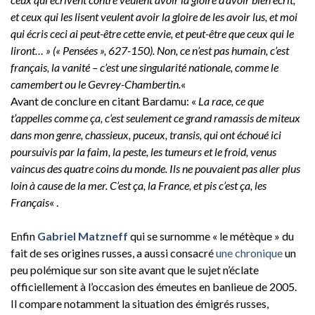
et ceux qui les lisent veulent avoir la gloire de les avoir lus, et moi
qui écris ceci ai peut-être cette envie, et peut-être que ceux qui le
liront… » (« Pensées », 627-150). Non, ce n’est pas humain, c’est
français, la vanité – c’est une singularité nationale, comme le
camembert ou le Gevrey-Chambertin.
«
Avant de conclure en citant Bardamu: «
La race, ce que
t’appelles comme ça, c’est seulement ce grand ramassis de miteux
dans mon genre, chassieux, puceux, transis, qui ont échoué ici
poursuivis par la faim, la peste, les tumeurs et le froid, venus
vaincus des quatre coins du monde. Ils ne pouvaient pas aller plus
loin à cause de la mer. C’est ça, la France, et pis c’est ça, les
Français
« .
Enfin
Gabriel Matzneff
qui se surnomme « le métèque » du
fait de ses origines russes, a aussi consacré
une chronique
un
peu polémique sur son site avant que le sujet n’éclate
officiellement à l’occasion des émeutes en banlieue de 2005.
Il compare notamment la situation des émigrés russes,