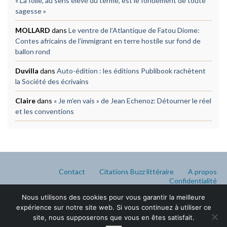
« La folie, au sens élevé du terme, est le fondement de toute
sagesse »
MOLLARD
dans
Le ventre de l’Atlantique de Fatou Diome:
Contes africains de l’immigrant en terre hostile sur fond de
ballon rond
Duvilla
dans
Auto-édition : les éditions Publibook rachètent
la Société des écrivains
Claire
dans
« Je m’en vais » de Jean Echenoz: Détourner le réel
et les conventions
Contact
Citations Buzz littéraire
A propos
Confidentialité
Nous utilisons des cookies pour vous garantir la meilleure
expérience sur notre site web. Si vous continuez à utiliser ce
site, nous supposerons que vous en êtes satisfait.