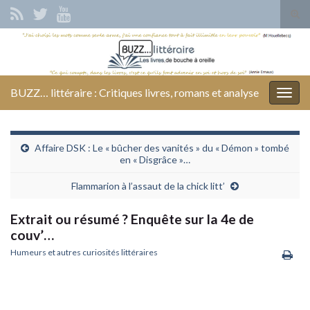
Tog
sear
Search for:
for
BUZZ… littéraire : Critiques livres, romans et analyse
Togg
navig
Affaire DSK : Le « bûcher des vanités » du « Démon » tombé
en « Disgrâce »…
Flammarion à l’assaut de la chick litt’
Extrait ou résumé ? Enquête sur la 4e de
couv’…
Humeurs et autres curiosités littéraires