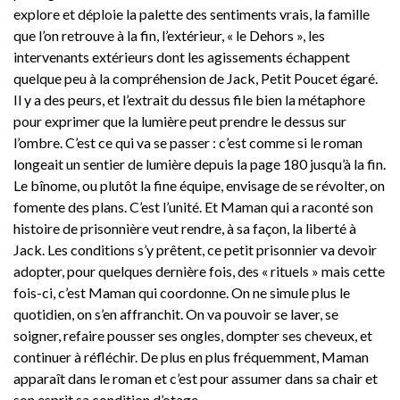
explore et déploie la palette des sentiments vrais, la famille
que l’on retrouve à la fin, l’extérieur, « le Dehors », les
intervenants extérieurs dont les agissements échappent
quelque peu à la compréhension de Jack, Petit Poucet égaré.
Il y a des peurs, et l’extrait du dessus file bien la métaphore
pour exprimer que la lumière peut prendre le dessus sur
l’ombre. C’est ce qui va se passer : c’est comme si le roman
longeait un sentier de lumière depuis la page 180 jusqu’à la fin.
Le bînome, ou plutôt la fine équipe, envisage de se révolter, on
fomente des plans. C’est l’unité. Et Maman qui a raconté son
histoire de prisonnière veut rendre, à sa façon, la liberté à
Jack. Les conditions s’y prêtent, ce petit prisonnier va devoir
adopter, pour quelques dernière fois, des « rituels » mais cette
fois-ci, c’est Maman qui coordonne. On ne simule plus le
quotidien, on s’en affranchit. On va pouvoir se laver, se
soigner, refaire pousser ses ongles, dompter ses cheveux, et
continuer à réfléchir. De plus en plus fréquemment, Maman
apparaît dans le roman et c’est pour assumer dans sa chair et
son esprit sa condition d’otage.