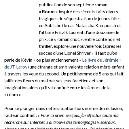
publication de son septième roman
« Room »
inspiré des récents faits divers
tragiques de séquestration de jeunes filles
en Autriche (le cas Natascha Kampusch et
l’affaire Fritzl). Lauréat d’une douzaine de
prix, ce « roman choc », entre conte noir et
thriller, explore une nouvelle fois (après les
succès d’une Lionel Shriver « Il faut qu’on
parle de Kévin » ou plus anciennement
« Le livre de Jérémie »
de JT Leroy
) une étrange et ambivalente relation mère-enfant
à travers les yeux du second. Un petit homme de 5 ans qui fait
jaillir des fleurs du mal par ses jeux facétieux et son
imagination alors qu’il vit confiné entre les 4 murs de la
« room ».
Pour se plonger dans cette situation hors norme de réclusion,
l’auteur confiait :
« Pour la première fois, j’ai effectué toute ma
recherche sur Internet. J’ai trouvé des témoignages viscéraux,
obsessionnels et obsédants de femmes violées. J’ai décortiqué tous