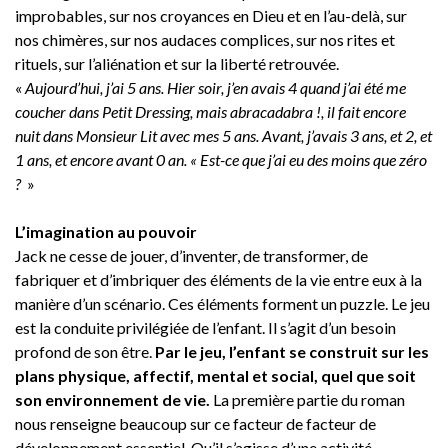
improbables, sur nos croyances en Dieu et en l’au-delà, sur
nos chimères, sur nos audaces complices, sur nos rites et
rituels, sur l’aliénation et sur la liberté retrouvée.
«
Aujourd’hui, j’ai 5 ans. Hier soir, j’en avais 4 quand j’ai été me
coucher dans Petit Dressing, mais abracadabra !, il fait encore
nuit dans Monsieur Lit avec mes 5 ans. Avant, j’avais 3 ans, et 2, et
1 ans, et encore avant 0 an. « Est-ce que j’ai eu des moins que zéro
?
»
L’imagination au pouvoir
Jack ne cesse de jouer, d’inventer, de transformer, de
fabriquer et d’imbriquer des éléments de la vie entre eux à la
manière d’un scénario. Ces éléments forment un puzzle. Le jeu
est la conduite privilégiée de l’enfant. Il s’agit d’un besoin
profond de son être.
Par le jeu, l’enfant se construit sur les
plans physique, affectif, mental et social, quel que soit
son environnement de vie.
La première partie du roman
nous renseigne beaucoup sur ce facteur de facteur de
développement essentiel. Qu’il s’agisse d’une activité