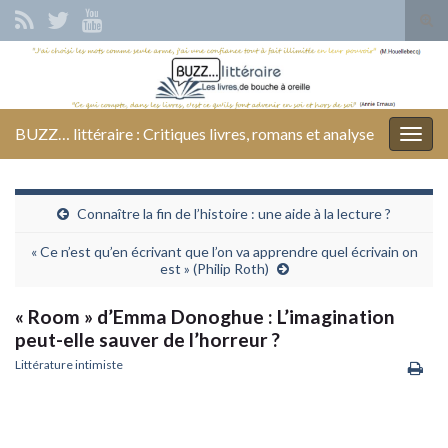
Tog
sear
Search for:
for
BUZZ… littéraire : Critiques livres, romans et analyse
Togg
navig
Connaître la fin de l’histoire : une aide à la lecture ?
« Ce n’est qu’en écrivant que l’on va apprendre quel écrivain on
est » (Philip Roth)
« Room » d’Emma Donoghue : L’imagination
peut-elle sauver de l’horreur ?
Littérature intimiste