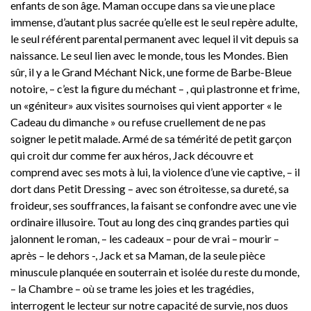
enfants de son âge. Maman occupe dans sa vie une place
immense, d’autant plus sacrée qu’elle est le seul repère adulte,
le seul référent parental permanent avec lequel il vit depuis sa
naissance. Le seul lien avec le monde, tous les Mondes. Bien
sûr, il y a le Grand Méchant Nick, une forme de Barbe-Bleue
notoire, – c’est la figure du méchant – , qui plastronne et frime,
un «géniteur» aux visites sournoises qui vient apporter « le
Cadeau du dimanche » ou refuse cruellement de ne pas
soigner le petit malade. Armé de sa témérité de petit garçon
qui croit dur comme fer aux héros, Jack découvre et
comprend avec ses mots à lui, la violence d’une vie captive, – il
dort dans Petit Dressing – avec son étroitesse, sa dureté, sa
froideur, ses souffrances, la faisant se confondre avec une vie
ordinaire illusoire. Tout au long des cinq grandes parties qui
jalonnent le roman, – les cadeaux – pour de vrai – mourir –
après – le dehors -, Jack et sa Maman, de la seule pièce
minuscule planquée en souterrain et isolée du reste du monde,
– la Chambre – où se trame les joies et les tragédies,
interrogent le lecteur sur notre capacité de survie, nos duos