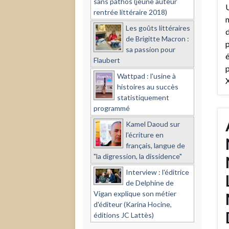
sans pathos (jeune auteur
U
rentrée littéraire 2018)
n
Les goûts littéraires
d
de Brigitte Macron :
p
sa passion pour
é
Flaubert
p
Wattpad : l'usine à
X
histoires au succès
statistiquement
programmé
Kamel Daoud sur
l'écriture en
français, langue de
"la digression, la dissidence"
Interview : l'éditrice
de Delphine de
Vigan explique son métier
d'éditeur (Karina Hocine,
éditions JC Lattès)