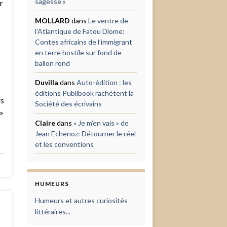
sagesse »
r
MOLLARD
dans
Le ventre de
l’Atlantique de Fatou Diome:
Contes africains de l’immigrant
en terre hostile sur fond de
ballon rond
Duvilla
dans
Auto-édition : les
éditions Publibook rachètent la
rs
Société des écrivains
»
Claire
dans
« Je m’en vais » de
Jean Echenoz: Détourner le réel
et les conventions
HUMEURS
Humeurs et autres curiosités
littéraires...