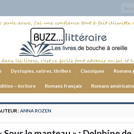
Search
e
Dystopies, satires, thrillers
Classiques
Romans 
dition – écriture
Romans français
Romans américain
AUTEUR :
ANNA ROZEN
« Sous le manteau » : Delphine de