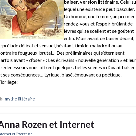
baiser, version littéraire
. Celui su
lequel une existence peut basculer.
Un homme, une femme, un premier
rendez-vous et l’espoir brûlant de
lèvres qui se scellent et se goûtent
enfin. Mais avant ce baiser décisif,
e prélude délicat et sensuel, hésitant, timide, maladroit ou au
ontraire fougueux, brutal… Des préliminaires qui s’éternisent
arfois avant « d’oser » : Les écrivains « nouvelle génération » et leu
rédecesseurs nous offrent quelques belles scènes « d’avant baiser 
t ses conséquences… Lyrique, blasé, émouvant ou poétique.
lorilège :
mythe littéraire
Anna Rozen et Internet
nternet et littérature