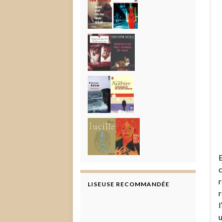
E
c
r
LISEUSE RECOMMANDÉE
r
l
u