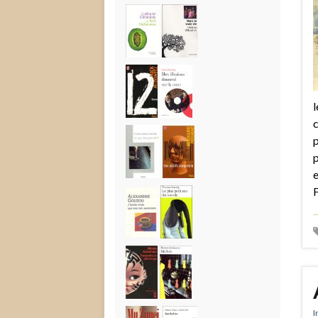
l
c
p
p
e
F
I