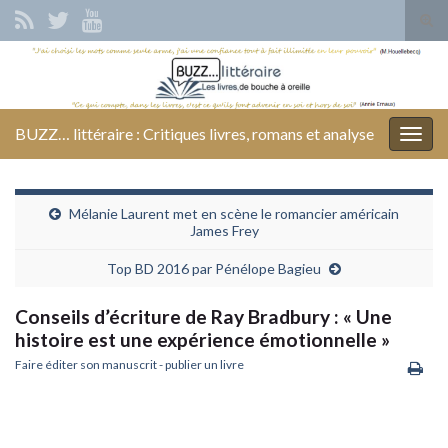
Tog
sear
Search for:
for
BUZZ… littéraire : Critiques livres, romans et analyse
Togg
navig
Mélanie Laurent met en scène le romancier américain
James Frey
Top BD 2016 par Pénélope Bagieu
Conseils d’écriture de Ray Bradbury : « Une
histoire est une expérience émotionnelle »
Faire éditer son manuscrit - publier un livre