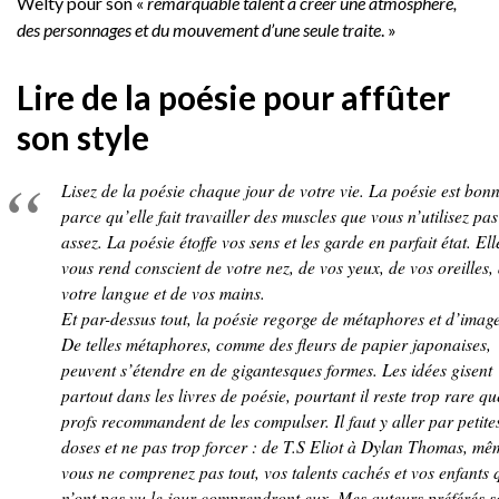
Welty pour son «
remarquable talent à créer une atmosphère,
des personnages et du mouvement d’une seule traite
. »
Lire de la poésie pour affûter
son style
Lisez de la poésie chaque jour de votre vie. La poésie est bon
parce qu’elle fait travailler des muscles que vous n’utilisez pas
assez. La poésie étoffe vos sens et les garde en parfait état. Ell
vous rend conscient de votre nez, de vos yeux, de vos oreilles,
votre langue et de vos mains.
Et par-dessus tout, la poésie regorge de métaphores et d’image
De telles métaphores, comme des fleurs de papier japonaises,
peuvent s’étendre en de gigantesques formes. Les idées gisent
partout dans les livres de poésie, pourtant il reste trop rare qu
profs recommandent de les compulser. Il faut y aller par petite
doses et ne pas trop forcer : de T.S Eliot à Dylan Thomas, mê
vous ne comprenez pas tout, vos talents cachés et vos enfants 
n’ont pas vu le jour comprendront eux. Mes auteurs préférés s