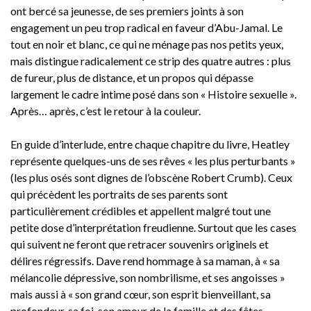
ont bercé sa jeunesse, de ses premiers joints à son
engagement un peu trop radical en faveur d’Abu-Jamal. Le
tout en noir et blanc, ce qui ne ménage pas nos petits yeux,
mais distingue radicalement ce strip des quatre autres : plus
de fureur, plus de distance, et un propos qui dépasse
largement le cadre intime posé dans son « Histoire sexuelle ».
Après… après, c’est le retour à la couleur.
En guide d’interlude, entre chaque chapitre du livre, Heatley
représente quelques-uns de ses rêves « les plus perturbants »
(les plus osés sont dignes de l’obscène Robert Crumb). Ceux
qui précèdent les portraits de ses parents sont
particulièrement crédibles et appellent malgré tout une
petite dose d’interprétation freudienne. Surtout que les cases
qui suivent ne feront que retracer souvenirs originels et
délires régressifs. Dave rend hommage à sa maman, à « sa
mélancolie dépressive, son nombrilisme, et ses angoisses »
mais aussi à « son grand cœur, son esprit bienveillant, sa
profondeur, sa foi, son amour de la famille et des fêtes