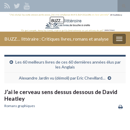
Tog
sear
Search for:
for
BUZZ… littéraire : Critiques livres, romans et analyse
Togg
navig
Les 60 meilleurs livres de ces 60 dernières années élus par
les Anglais
Alexandre Jardin vu (démoli) par Eric Chevillard…
J’ai le cerveau sens dessus dessous de David
Heatley
Romans graphiques