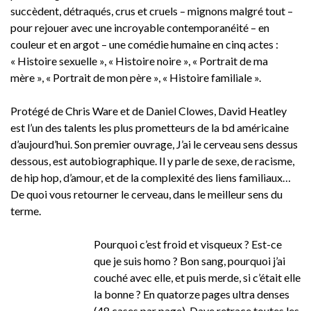
succèdent, détraqués, crus et cruels – mignons malgré tout –
pour rejouer avec une incroyable contemporanéité – en
couleur et en argot – une comédie humaine en cinq actes :
« Histoire sexuelle », « Histoire noire », « Portrait de ma
mère », « Portrait de mon père », « Histoire familiale ».
Protégé de Chris Ware et de Daniel Clowes, David Heatley
est l’un des talents les plus prometteurs de la bd américaine
d’aujourd’hui. Son premier ouvrage, J’ai le cerveau sens dessus
dessous, est autobiographique. Il y parle de sexe, de racisme,
de hip hop, d’amour, et de la complexité des liens familiaux…
De quoi vous retourner le cerveau, dans le meilleur sens du
terme.
Pourquoi c’est froid et visqueux ? Est-ce
que je suis homo ? Bon sang, pourquoi j’ai
couché avec elle, et puis merde, si c’était elle
la bonne ? En quatorze pages ultra denses
(48 cases par page), Dave retrace toutes les