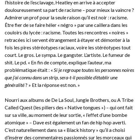
l’histoire de l’esclavage, Heatley en arrive à accepter
douloureusement sa part de racisme – pour mieux la vaincre ?
Admirer un prof pour la seule raison qu’il est noir : racisme.
Être fier de se faire héler « négro » par une caillera dans les
couloirs du lycée : racisme. Toutes les rencontres « noires »
retracées ici servent étrangement à étayer et démonter à la
fois les pires stéréotypes raciaux, voire les stéréotypes tout
court. Le gros. Le sympa. Le gangster. L’artiste. Le fumeur de
shit. Le pd. « En fin de compte, explique l’auteur, ma
problématique était : «
Si je regroupe toutes les personnes noires
que j’ai connu dans un strip, sera-t-il possible d’établir une
généralité
? » Et la réponse est non. »
Nourri aux albums de De La Soul, Jungle Brothers, ou A Tribe
Called Quest (les piliers des « Native tongues ») – qui ont fait
sur sa ville, au moment de leur sortie, « l’effet d’une bombe
atomique » – Dave est également un fan de hip hop averti.
C’est naturellement dans sa « Black history » qu’il a choisi
d’insérer des commentaires passionnés sur les morceaux qui