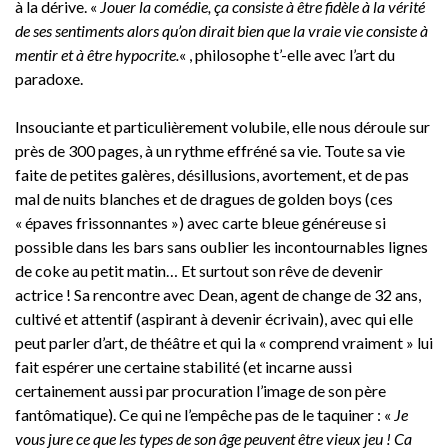
à la dérive. «
Jouer la comédie, ça consiste à être fidèle à la vérité
de ses sentiments alors qu’on dirait bien que la vraie vie consiste à
mentir et à être hypocrite.
« , philosophe t’-elle avec l’art du
paradoxe.
Insouciante et particulièrement volubile, elle nous déroule sur
près de 300 pages, à un rythme effréné sa vie. Toute sa vie
faite de petites galères, désillusions, avortement, et de pas
mal de nuits blanches et de dragues de golden boys (ces
« épaves frissonnantes ») avec carte bleue généreuse si
possible dans les bars sans oublier les incontournables lignes
de coke au petit matin… Et surtout son rêve de devenir
actrice ! Sa rencontre avec Dean, agent de change de 32 ans,
cultivé et attentif (aspirant à devenir écrivain), avec qui elle
peut parler d’art, de théâtre et qui la « comprend vraiment » lui
fait espérer une certaine stabilité (et incarne aussi
certainement aussi par procuration l’image de son père
fantômatique). Ce qui ne l’empêche pas de le taquiner : «
Je
vous jure ce que les types de son âge peuvent être vieux jeu ! Ca