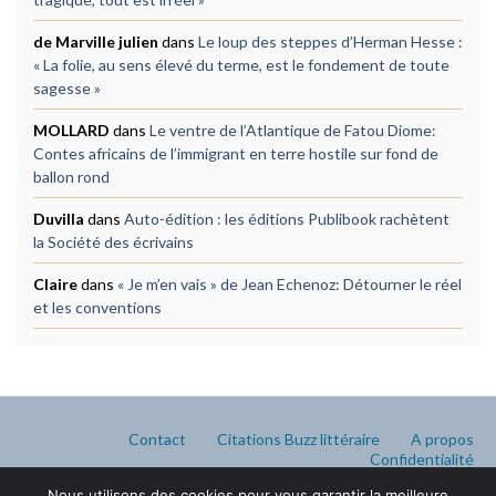
de Marville julien
dans
Le loup des steppes d’Herman Hesse :
« La folie, au sens élevé du terme, est le fondement de toute
sagesse »
MOLLARD
dans
Le ventre de l’Atlantique de Fatou Diome:
Contes africains de l’immigrant en terre hostile sur fond de
ballon rond
Duvilla
dans
Auto-édition : les éditions Publibook rachètent
la Société des écrivains
Claire
dans
« Je m’en vais » de Jean Echenoz: Détourner le réel
et les conventions
Contact
Citations Buzz littéraire
A propos
Confidentialité
Nous utilisons des cookies pour vous garantir la meilleure