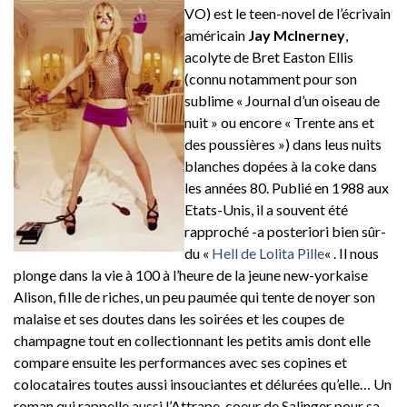
VO) est le teen-novel de l’écrivain
américain
Jay McInerney
,
acolyte de Bret Easton Ellis
(connu notamment pour son
sublime « Journal d’un oiseau de
nuit » ou encore « Trente ans et
des poussières ») dans leus nuits
blanches dopées à la coke dans
les années 80. Publié en 1988 aux
Etats-Unis, il a souvent été
rapproché -a posteriori bien sûr-
du «
Hell de Lolita Pille
« . Il nous
plonge dans la vie à 100 à l’heure de la jeune new-yorkaise
Alison, fille de riches, un peu paumée qui tente de noyer son
malaise et ses doutes dans les soirées et les coupes de
champagne tout en collectionnant les petits amis dont elle
compare ensuite les performances avec ses copines et
colocataires toutes aussi insouciantes et délurées qu’elle… Un
roman qui rappelle aussi l’Attrape-coeur de Salinger pour sa