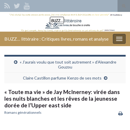
Tog
sear
Search for:
for
BUZZ… littéraire : Critiques livres, romans et analyse
Togg
navig
« J’aurais voulu que tout soit autrement » d’Alexandre
Gouzou
Claire Castillon parfume Kenzo de ses mots
« Toute ma vie » de Jay McInerney: virée dans
les nuits blanches et les rêves de la jeunesse
dorée de l’Upper east side
Romans générationnels