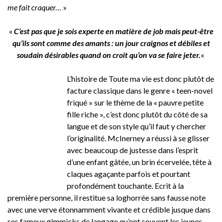
me fait craquer…
»
«
C’est pas que je sois experte en matière de job mais peut-être
qu’ils sont comme des amants : un jour craignos et débiles et
soudain désirables quand on croit qu’on va se faire jeter.
«
L’histoire de Toute ma vie est donc plutôt de
facture classique dans le genre « teen-novel
friqué » sur le thème de la « pauvre petite
fille riche », c’est donc plutôt du côté de sa
langue et de son style qu’il faut y chercher
l’originalité. McInerney a réussi à se glisser
avec beaucoup de justesse dans l’esprit
d’une enfant gâtée, un brin écervelée, tête à
claques agaçante parfois et pourtant
profondément touchante. Ecrit à la
première personne, il restitue sa loghorrée sans fausse note
avec une verve étonnamment vivante et crédible jusque dans
ses fameux gimmicks de langage qu’ont souvent les jeunes