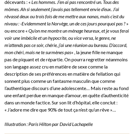
décevants : «
Les hommes. J’en ai pas rencontré un. Tous des
mômes. Ah si seulement j’avais pas tellement envie d’eux. J’ai
rêvassé deux ou trois fois de me mettre aux nanas, mais c’est du
niveau : -Evidemment la Norvège, un de ces jours pourquoi pas ?
»
ou encore «
Qu’on me montre un ménage heureux, et je vous ferai
voir une imbécile et un hypocrite, ou vice versa, le genre, ne
m’attends pas ce soir, chérie, j’ai une réunion au bureau. D’accord,
mon chéri, mais ne te surmènes pas
« , la jeune fille ne manque
pas de piquant et de répartie. On pourra regretter néanmoins
son langage assez cru en matière de sexe comme la
description de ses préférences en matière de fellation qui
sonnent plus comme un fantasme masculin que comme
l’authentique discours d’une adolescente… Mais reste au fond
une enfant perdue en manque d’amour, en quête d’authenticité
dans un monde factice. Sur son lit d’hôpital, elle conclut :
« J’adore me dire que 90% de tout ça n’est qu’un rêve »…
Illustration : Paris Hilton par David Lachapelle