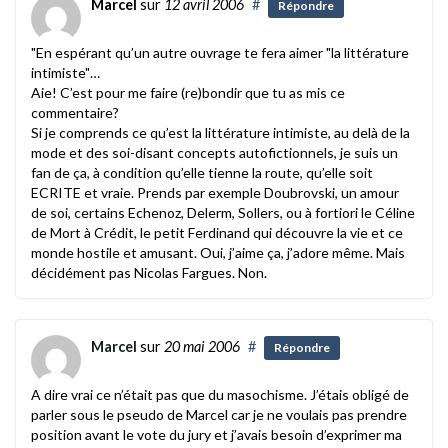
Marcel
sur
12 avril 2006
#
Répondre
"En espérant qu’un autre ouvrage te fera aimer "la littérature
intimiste"…
Aie! C’est pour me faire (re)bondir que tu as mis ce
commentaire?
Si je comprends ce qu’est la littérature intimiste, au delà de la
mode et des soi-disant concepts autofictionnels, je suis un
fan de ça, à condition qu’elle tienne la route, qu’elle soit
ECRITE et vraie. Prends par exemple Doubrovski, un amour
de soi, certains Echenoz, Delerm, Sollers, ou à fortiori le Céline
de Mort à Crédit, le petit Ferdinand qui découvre la vie et ce
monde hostile et amusant. Oui, j’aime ça, j’adore même. Mais
décidément pas Nicolas Fargues. Non.
Marcel
sur
20 mai 2006
#
Répondre
A dire vrai ce n’était pas que du masochisme. J’étais obligé de
parler sous le pseudo de Marcel car je ne voulais pas prendre
position avant le vote du jury et j’avais besoin d’exprimer ma