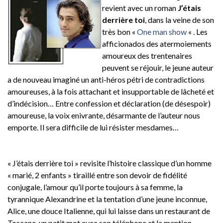
revient avec un roman
J’étais
derrière toi
, dans la veine de son
très bon «
One man show
« . Les
afficionados des atermoiements
amoureux des trentenaires
peuvent se réjouir, le jeune auteur
a de nouveau imaginé un anti-héros pétri de contradictions
amoureuses, à la fois attachant et insupportable de lâcheté et
d’indécision… Entre confession et déclaration (de désespoir)
amoureuse, la voix enivrante, désarmante de l’auteur nous
emporte. Il sera difficile de lui résister mesdames…
« J’étais derrière toi » revisite l’histoire classique d’un homme
« marié, 2 enfants » tiraillé entre son devoir de fidélité
conjugale, l’amour qu’il porte toujours à sa femme, la
tyrannique Alexandrine et la tentation d’une jeune inconnue,
Alice, une douce Italienne, qui lui laisse dans un restaurant de
Toscane, un petit mot avec son téléphone et la mention