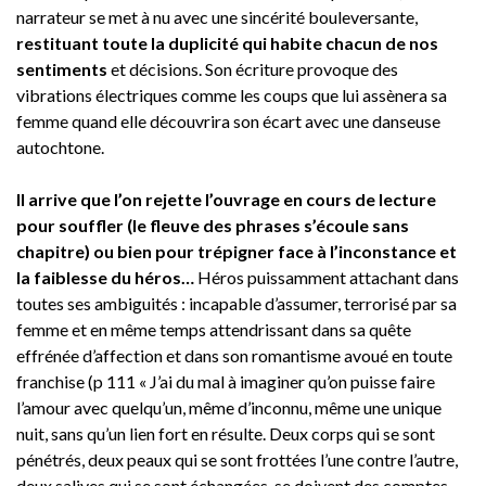
narrateur se met à nu avec une sincérité bouleversante,
restituant toute la duplicité qui habite chacun de nos
sentiments
et décisions. Son écriture provoque des
vibrations électriques comme les coups que lui assènera sa
femme quand elle découvrira son écart avec une danseuse
autochtone.
Il arrive que l’on rejette l’ouvrage en cours de lecture
pour souffler (le fleuve des phrases s’écoule sans
chapitre) ou bien pour trépigner face à l’inconstance et
la faiblesse du héros…
Héros puissamment attachant dans
toutes ses ambiguités : incapable d’assumer, terrorisé par sa
femme et en même temps attendrissant dans sa quête
effrénée d’affection et dans son romantisme avoué en toute
franchise (p 111 « J’ai du mal à imaginer qu’on puisse faire
l’amour avec quelqu’un, même d’inconnu, même une unique
nuit, sans qu’un lien fort en résulte. Deux corps qui se sont
pénétrés, deux peaux qui se sont frottées l’une contre l’autre,
deux salives qui se sont échangées, se doivent des comptes,