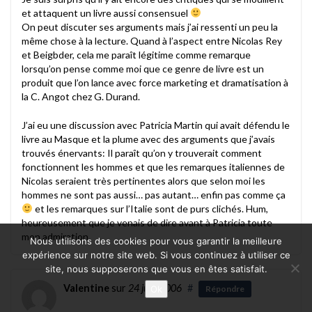
et attaquent un livre aussi consensuel
On peut discuter ses arguments mais j’ai ressenti un peu la
même chose à la lecture. Quand à l’aspect entre Nicolas Rey
et Beigbder, cela me paraît légitime comme remarque
lorsqu’on pense comme moi que ce genre de livre est un
produit que l’on lance avec force marketing et dramatisation à
la C. Angot chez G. Durand.
J’ai eu une discussion avec Patricia Martin qui avait défendu le
livre au Masque et la plume avec des arguments que j’avais
trouvés énervants: Il paraît qu’on y trouverait comment
fonctionnent les hommes et que les remarques italiennes de
Nicolas seraient très pertinentes alors que selon moi les
hommes ne sont pas aussi… pas autant… enfin pas comme ça
et les remarques sur l’Italie sont de purs clichés. Hum,
heureusement que je venais de dire avant à Patricia toute
mon admiration.
Nous utilisons des cookies pour vous garantir la meilleure
expérience sur notre site web. Si vous continuez à utiliser ce
site, nous supposerons que vous en êtes satisfait.
Valentine
sur
24 juin 2006
#
Ok
Répondre