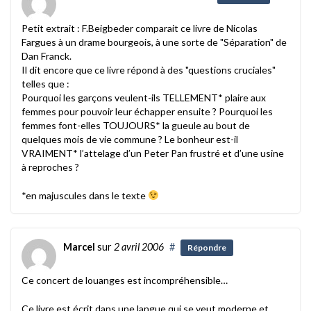
Petit extrait : F.Beigbeder comparait ce livre de Nicolas
Fargues à un drame bourgeois, à une sorte de "Séparation" de
Dan Franck.
Il dit encore que ce livre répond à des "questions cruciales"
telles que :
Pourquoi les garçons veulent-ils TELLEMENT* plaire aux
femmes pour pouvoir leur échapper ensuite ? Pourquoi les
femmes font-elles TOUJOURS* la gueule au bout de
quelques mois de vie commune ? Le bonheur est-il
VRAIMENT* l’attelage d’un Peter Pan frustré et d’une usine
à reproches ?
*en majuscules dans le texte
Marcel
sur
2 avril 2006
#
Répondre
Ce concert de louanges est incompréhensible…
Ce livre est écrit dans une langue qui se veut moderne et