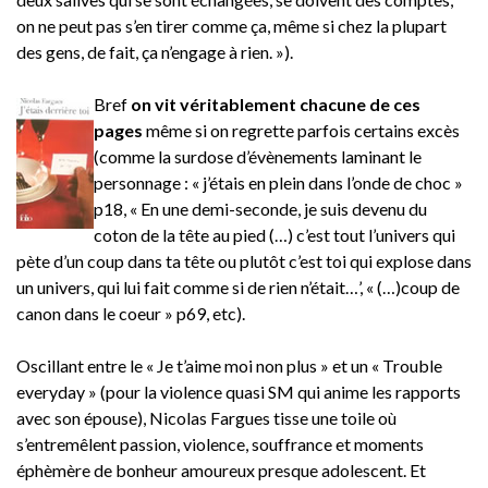
on ne peut pas s’en tirer comme ça, même si chez la plupart
des gens, de fait, ça n’engage à rien. »).
Bref
on vit véritablement chacune de ces
pages
même si on regrette parfois certains excès
(comme la surdose d’évènements laminant le
personnage : « j’étais en plein dans l’onde de choc »
p18, « En une demi-seconde, je suis devenu du
coton de la tête au pied (…) c’est tout l’univers qui
pète d’un coup dans ta tête ou plutôt c’est toi qui explose dans
un univers, qui lui fait comme si de rien n’était…’, « (…)coup de
canon dans le coeur » p69, etc).
Oscillant entre le « Je t’aime moi non plus » et un « Trouble
everyday » (pour la violence quasi SM qui anime les rapports
avec son épouse), Nicolas Fargues tisse une toile où
s’entremêlent passion, violence, souffrance et moments
éphèmère de bonheur amoureux presque adolescent. Et