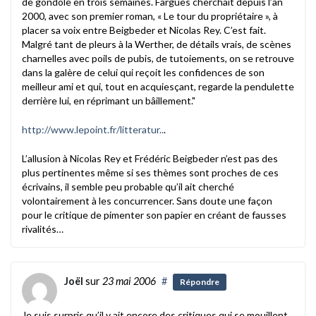
de gondole en trois semaines. Fargues cherchait depuis l’an
2000, avec son premier roman, « Le tour du propriétaire », à
placer sa voix entre Beigbeder et Nicolas Rey. C’est fait.
Malgré tant de pleurs à la Werther, de détails vrais, de scènes
charnelles avec poils de pubis, de tutoiements, on se retrouve
dans la galère de celui qui reçoit les confidences de son
meilleur ami et qui, tout en acquiesçant, regarde la pendulette
derrière lui, en réprimant un bâillement."
http://www.lepoint.fr/litteratur..
.
L’allusion à Nicolas Rey et Frédéric Beigbeder n’est pas des
plus pertinentes même si ses thèmes sont proches de ces
écrivains, il semble peu probable qu’il ait cherché
volontairement à les concurrencer. Sans doute une façon
pour le critique de pimenter son papier en créant de fausses
rivalités…
Joël
sur
23 mai 2006
#
Répondre
Je suis surpris qu’il y ait encore des critiques qui se mouillent