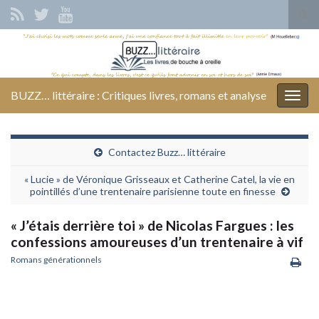
Tog
sear
Search for:
for
BUZZ… littéraire : Critiques livres, romans et analyse
Togg
navig
Contactez Buzz… littéraire
« Lucie » de Véronique Grisseaux et Catherine Catel, la vie en
pointillés d’une trentenaire parisienne toute en finesse
« J’étais derrière toi » de Nicolas Fargues : les
confessions amoureuses d’un trentenaire à vif
Romans générationnels