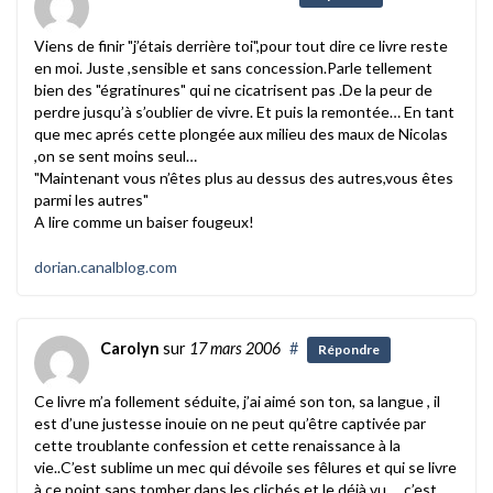
Viens de finir "j’étais derrière toi",pour tout dire ce livre reste
en moi. Juste ,sensible et sans concession.Parle tellement
bien des "égratinures" qui ne cicatrisent pas .De la peur de
perdre jusqu’à s’oublier de vivre. Et puis la remontée… En tant
que mec aprés cette plongée aux milieu des maux de Nicolas
,on se sent moins seul…
"Maintenant vous n’êtes plus au dessus des autres,vous êtes
parmi les autres"
A lire comme un baiser fougeux!
dorian.canalblog.com
Carolyn
sur
17 mars 2006
#
Répondre
Ce livre m’a follement séduite, j’ai aimé son ton, sa langue , il
est d’une justesse inouie on ne peut qu’être captivée par
cette troublante confession et cette renaissance à la
vie..C’est sublime un mec qui dévoile ses fêlures et qui se livre
à ce point sans tomber dans les clichés et le déjà vu ….c’est