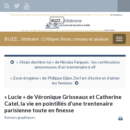
Tog
sear
Search for:
for
BUZZ… littéraire : Critiques livres, romans et analyse
Togg
navig
« J’étais derrière toi » de Nicolas Fargues : les confessions
amoureuses d’un trentenaire à vif
« Zone érogène » de Philippe Djian, De l’art d’écrire et d’aimer
les femmes
« Lucie » de Véronique Grisseaux et Catherine
Catel, la vie en pointillés d’une trentenaire
parisienne toute en finesse
Romans graphiques