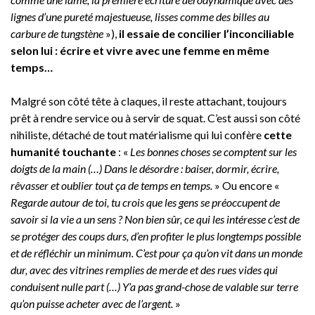
lignes d’une pureté majestueuse, lisses comme des billes au
carbure de tungstène
»),
il essaie de concilier l’inconciliable
selon lui : écrire et vivre avec une femme en même
temps…
Malgré son côté tête à claques, il reste attachant, toujours
prêt à rendre service ou à servir de squat. C’est aussi son côté
nihiliste, détaché de tout matérialisme qui lui confère
cette
humanité touchante
: «
Les bonnes choses se comptent sur les
doigts de la main (…) Dans le désordre : baiser, dormir, écrire,
rêvasser et oublier tout ça de temps en temps.
» Ou encore «
Regarde autour de toi, tu crois que les gens se préoccupent de
savoir si la vie a un sens ? Non bien sûr, ce qui les intéresse c’est de
se protéger des coups durs, d’en profiter le plus longtemps possible
et de réfléchir un minimum. C’est pour ça qu’on vit dans un monde
dur, avec des vitrines remplies de merde et des rues vides qui
conduisent nulle part (…) Y’a pas grand-chose de valable sur terre
qu’on puisse acheter avec de l’argent.
»