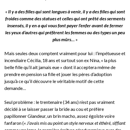
«
Il y a des filles qui sont longues à venir, il y a des filles qui sont
froides comme des statues et celles qui ont prêté des serments
insensés, il y en a qui vous font payer l’enfer avant de fermer
les yeux d’autres qui préfèrent les femmes ou des types un peu
plus mûrs…
»
Mais seules deux comptent vraiment pour lui : l’impétueuse et
incendiaire Cécilia, 18 ans et surtout son ex Nina, « la plus
belle fille qu’il ait jamais eue » dont il acceptera même de
prendre en pension sa fille et jouer les pères d’adoption
jusqu’à ce qu’il découvre le véritable motif de cette
demande…
Seul problème : le trentenaire (34 ans) n’est pas vraiment
décidé à se laisser passer la bride au cou et préfère
papillonner Glandeur, un brin macho, assez égoïste voire
fanfaron («
J’avais mis au point un style nerveux et éthéré, sifflant
comme une lame, la première écriture aérodynamique avec des