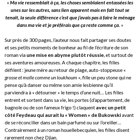
«
Ma vie ressemblait à ça, les choses semblaient entassées les
unes sur les autres, sans lien apparent mais en fait tout se
tenait, la seule différence c’est que j’avais pas à faire le ménage
dans ma vie et je préférais que ça reste comme ça.
»
Sur près de 300 pages, l’auteur nous fait partager ses doutes
et ses petits moments de bonheur au fil de l’écriture de son
roman via
une mise en abyme plutôt réussie
, et surtout de
ses aventures amoureuses. A chaque chapitre, les filles
défilent : jeune mère au retour de plage, auto-stoppeuse «
grosse et molle comme un loukhoum
», fille un peu stone qui ne
pense qu’à danser ou même son amie lesbienne qu’il
parviendra à « détourner » le temps d’une nuit… Les filles
entrent et sortent dans sa vie, les portes (d’appartement, de
bagnole ou de son fameux frigo !) claquent
avec un petit
côté Feydeau qui aurait lu « Women » de Bukowski
avant
de se réconcilier dans un bain parfumé ou sur l’oreiller…
Contrairement à un roman houellebecquien, les filles disent
rarement non chez Djian.