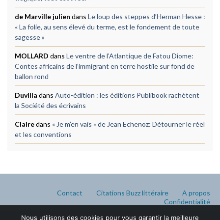
de Marville julien
dans
Le loup des steppes d’Herman Hesse :
« La folie, au sens élevé du terme, est le fondement de toute
sagesse »
MOLLARD
dans
Le ventre de l’Atlantique de Fatou Diome:
Contes africains de l’immigrant en terre hostile sur fond de
ballon rond
Duvilla
dans
Auto-édition : les éditions Publibook rachètent
la Société des écrivains
Claire
dans
« Je m’en vais » de Jean Echenoz: Détourner le réel
et les conventions
Contact
Citations Buzz littéraire
A propos
Confidentialité
Nous utilisons des cookies pour vous garantir la meilleure