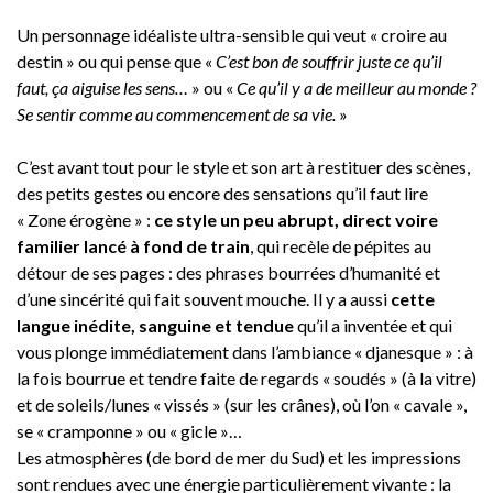
Un personnage idéaliste ultra-sensible qui veut « croire au
destin » ou qui pense que «
C’est bon de souffrir juste ce qu’il
faut, ça aiguise les sens…
» ou «
Ce qu’il y a de meilleur au monde ?
Se sentir comme au commencement de sa vie.
»
C’est avant tout pour le style et son art à restituer des scènes,
des petits gestes ou encore des sensations qu’il faut lire
« Zone érogène » :
ce style un peu abrupt, direct voire
familier lancé à fond de train
, qui recèle de pépites au
détour de ses pages : des phrases bourrées d’humanité et
d’une sincérité qui fait souvent mouche. Il y a aussi
cette
langue inédite, sanguine et tendue
qu’il a inventée et qui
vous plonge immédiatement dans l’ambiance « djanesque » : à
la fois bourrue et tendre faite de regards « soudés » (à la vitre)
et de soleils/lunes « vissés » (sur les crânes), où l’on « cavale »,
se « cramponne » ou « gicle »…
Les atmosphères (de bord de mer du Sud) et les impressions
sont rendues avec une énergie particulièrement vivante : la