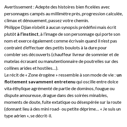
Avertissement : Adepte des histoires bien ficelées avec
personnages campés au millimètre près, progression calculée,
climax et dénouement, passez votre chemin.
Philippe Djian n’obéit à aucun synopsis prédéfini mais écrit
plutôt
à l’instinct
, à l’image de son personnage qui porte son
nom et exerce également comme écrivain quand il n’est pas
contraint d’effectuer des petits boulots à la dure pour
combler ses découverts (chauffeur livreur de sommier et de
matelas écrasant ou manutentionnaire de poutrelles sur des
collines arides et hostiles…).
Le récit de « Zone érogène » ressemble à son mode de vie :
un
flottement savamment entretenu
qui oscille entre dolce
vita éthylique agrémenté de partie de dominos, fougue ou
dispute amoureuse, drague dans des soirées minables,
moments de doute, fuite extatique ou désespérée sur la route
(donnant lieu à des mini road- ou petite déprime… « Je suis un
type aérien », se décrit-il.