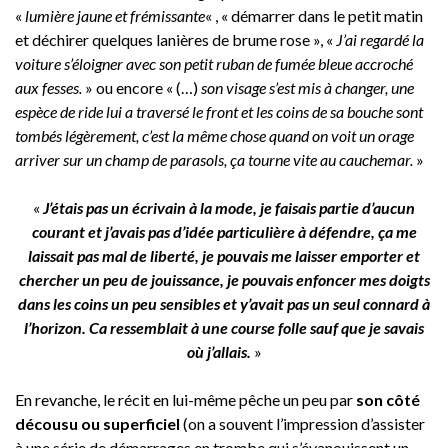
«
lumière jaune et frémissante
« , « démarrer dans le petit matin
et déchirer quelques lanières de brume rose », «
J’ai regardé la
voiture s’éloigner avec son petit ruban de fumée bleue accroché
aux fesses.
» ou encore « (…)
son visage s’est mis à changer, une
espèce de ride lui a traversé le front et les coins de sa bouche sont
tombés légèrement, c’est la même chose quand on voit un orage
arriver sur un champ de parasols, ça tourne vite au cauchemar.
»
«
J’étais pas un écrivain à la mode, je faisais partie d’aucun
courant et j’avais pas d’idée particulière à défendre, ça me
laissait pas mal de liberté, je pouvais me laisser emporter et
chercher un peu de jouissance, je pouvais enfoncer mes doigts
dans les coins un peu sensibles et y’avait pas un seul connard à
l’horizon. Ca ressemblait à une course folle sauf que je savais
où j’allais.
»
En revanche, le récit en lui-même pêche un peu par
son côté
décousu ou superficiel
(on a souvent l’impression d’assister
à une série de démarrages en trombe qui s’évanouissent un