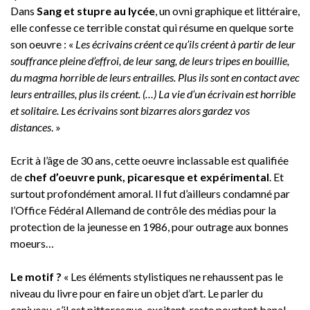
Dans
Sang et stupre au lycée
, un ovni graphique et littéraire,
elle confesse ce terrible constat qui résume en quelque sorte
son oeuvre : «
Les écrivains créent ce qu’ils créent à partir de leur
souffrance pleine d’effroi, de leur sang, de leurs tripes en bouillie,
du magma horrible de leurs entrailles. Plus ils sont en contact avec
leurs entrailles, plus ils créent. (…) La vie d’un écrivain est horrible
et solitaire. Les écrivains sont bizarres alors gardez vos
distances
. »
Ecrit à l’âge de 30 ans, cette oeuvre inclassable est qualifiée
de
chef d’oeuvre punk, picaresque et expérimental
. Et
surtout profondément amoral. Il fut d’ailleurs condamné par
l’Office Fédéral Allemand de contrôle des médias pour la
protection de la jeunesse en 1986, pour outrage aux bonnes
moeurs…
Le motif ?
« Les éléments stylistiques ne rehaussent pas le
niveau du livre pour en faire un objet d’art. Le parler du
caniveau, s’il est pittoresque, excitant, reste pourtant banal,