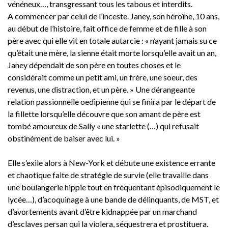
vénéneux…, transgressant tous les tabous et interdits.
A commencer par celui de l’inceste. Janey, son héroïne, 10 ans,
au début de l’histoire, fait office de femme et de fille à son
père avec qui elle vit en totale autarcie : « n’ayant jamais su ce
qu’était une mère, la sienne était morte lorsqu’elle avait un an,
Janey dépendait de son père en toutes choses et le
considérait comme un petit ami, un frère, une soeur, des
revenus, une distraction, et un père. » Une dérangeante
relation passionnelle oedipienne qui se finira par le départ de
la fillette lorsqu’elle découvre que son amant de père est
tombé amoureux de Sally « une starlette (…) qui refusait
obstinément de baiser avec lui. »
Elle s’exile alors à New-York et débute une existence errante
et chaotique faite de stratégie de survie (elle travaille dans
une boulangerie hippie tout en fréquentant épisodiquement le
lycée…), d’acoquinage à une bande de délinquants, de MST, et
d’avortements avant d’être kidnappée par un marchand
d’esclaves persan qui la violera, séquestrera et prostituera.