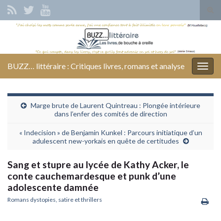
Tog
sear
Search for:
for
BUZZ… littéraire : Critiques livres, romans et analyse
Togg
navig
Marge brute de Laurent Quintreau : Plongée intérieure
dans l’enfer des comités de direction
« Indecision » de Benjamin Kunkel : Parcours initiatique d’un
adulescent new-yorkais en quête de certitudes
Sang et stupre au lycée de Kathy Acker, le
conte cauchemardesque et punk d’une
adolescente damnée
Romans dystopies, satire et thrillers