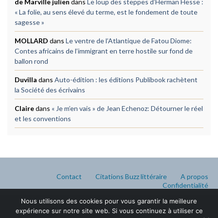
de Marville julien
dans
Le loup des steppes d’Herman Hesse :
« La folie, au sens élevé du terme, est le fondement de toute
sagesse »
MOLLARD
dans
Le ventre de l’Atlantique de Fatou Diome:
Contes africains de l’immigrant en terre hostile sur fond de
ballon rond
Duvilla
dans
Auto-édition : les éditions Publibook rachètent
la Société des écrivains
Claire
dans
« Je m’en vais » de Jean Echenoz: Détourner le réel
et les conventions
Contact
Citations Buzz littéraire
A propos
Confidentialité
Nous utilisons des cookies pour vous garantir la meilleure
expérience sur notre site web. Si vous continuez à utiliser ce