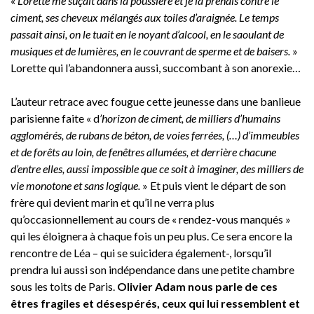
«
Lorette me suçait dans la poussière et je la prenais contre le
ciment, ses cheveux mélangés aux toiles d’araignée. Le temps
passait ainsi, on le tuait en le noyant d’alcool, en le saoulant de
musiques et de lumières, en le couvrant de sperme et de baisers.
»
Lorette qui l’abandonnera aussi, succombant à son anorexie…
L’auteur retrace avec fougue cette jeunesse dans une banlieue
parisienne faite « d
’horizon de ciment, de milliers d’humains
agglomérés, de rubans de béton, de voies ferrées, (…) d’immeubles
et de forêts au loin, de fenêtres allumées, et derrière chacune
d’entre elles, aussi impossible que ce soit à imaginer, des milliers de
vie monotone et sans logique.
» Et puis vient le départ de son
frère qui devient marin et qu’il ne verra plus
qu’occasionnellement au cours de « rendez-vous manqués »
qui les éloignera à chaque fois un peu plus. Ce sera encore la
rencontre de Léa – qui se suicidera également-, lorsqu’il
prendra lui aussi son indépendance dans une petite chambre
sous les toits de Paris.
Olivier Adam nous parle de ces
êtres fragiles et désespérés, ceux qui lui ressemblent et