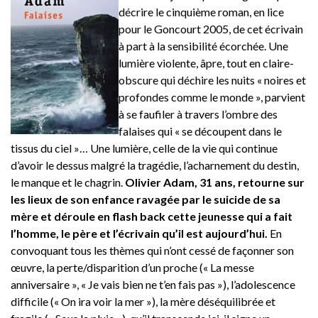
décrire le cinquième roman, en lice
pour le Goncourt 2005, de cet écrivain
à part à la sensibilité écorchée. Une
lumière violente, âpre, tout en claire-
obscure qui déchire les nuits « noires et
profondes comme le monde », parvient
à se faufiler à travers l’ombre des
falaises qui « se découpent dans le
tissus du ciel »… Une lumière, celle de la vie qui continue
d’avoir le dessus malgré la tragédie, l’acharnement du destin,
le manque et le chagrin.
Olivier Adam, 31 ans, retourne sur
les lieux de son enfance ravagée par le suicide de sa
mère et déroule en flash back cette jeunesse qui a fait
l’homme, le père et l’écrivain qu’il est aujourd’hui.
En
convoquant tous les thèmes qui n’ont cessé de façonner son
œuvre, la perte/disparition d’un proche (« La messe
anniversaire », « Je vais bien ne t’en fais pas »), l’adolescence
difficile (« On ira voir la mer »), la mère déséquilibrée et