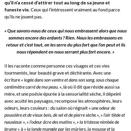
qu’il n’a cessé d’attirer tout au long de sa jeune et
funeste vie.
Ceux qui l’intéressent vraiment au fond parce
qu’ils ne jouent pas.
« Que savons-nous de ceux qui nous embrassent alors que nous
sommes encore des enfants ? Rien. Nous les embrassons en
retour et c’est tout, on les serre du plus fort que l’on peut et ils
nous répondent en nous serrant plus fort encore. »
Il les raconte comme personne ces visages et ces vies
tourmentés, leur beauté grave et déchirante. Avec une
écriture « l
ogée dans son ventre et dans son sang, sous chaque
centimètre carré de ma peau.
», là où il dit que réside aussi sa
mère, et une poésie épurée à la sensorialité sèche, il dépeint
avec acuité les paysages, recompose les atmosphères, leurs
odeurs, leurs couleurs : du salon où régnait «
une odeur de
poussière et de vieux bois, de sel et de pierre sèche
», «
l’air tiède et
nauséeux
», «
l’odeur âcre des matins
», «
la tristesse nimbée de
brume
» à «
la lande mangée par les mûriers, la mousse et la