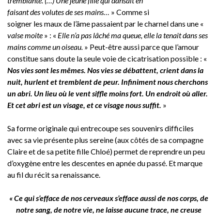
tremblante. (…) Une jeune fille qui dansait en
faisant des volutes de ses mains…
» Comme si
soigner les maux de l’âme passaient par le charnel dans une «
valse moite
» : «
Elle n’a pas lâché ma queue, elle la tenait dans ses
mains comme un oiseau.
» Peut-être aussi parce que l’amour
constitue sans doute la seule voie de cicatrisation possible : «
Nos vies sont les mêmes. Nos vies se débattent, crient dans la
nuit, hurlent et tremblent de peur. Infiniment nous cherchons
un abri. Un lieu où le vent siffle moins fort. Un endroit où aller.
Et cet abri est un visage, et ce visage nous suffit.
»
Sa forme originale qui entrecoupe ses souvenirs difficiles
avec sa vie présente plus sereine (aux côtés de sa compagne
Claire et de sa petite fille Chloé) permet de reprendre un peu
d’oxygène entre les descentes en apnée du passé. Et marque
au fil du récit sa renaissance.
« Ce qui s’efface de nos cerveaux s’efface aussi de nos corps, de
notre sang, de notre vie, ne laisse aucune trace, ne creuse