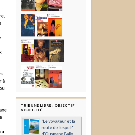
re,
s
e
x
es
r à
 ou
e
TRIBUNE LIBRE : OBJECTIF
Jane
VISIBILITÉ !
e
"Le voyageur et la
route de l'espoir"
au
d'Ousmane Ballo