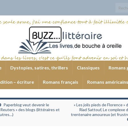
Search
e
Dystopies, satires, thrillers
Classiques
Romans 
dition – écriture
Romans français
Romans américain
Paperblog veut devenir le
« Les jolis pieds de Florence » 
 Reuters » des blogs (littéraires et
Riad Sattouf, Le complexe 
utres…)
trentenaire amoureux (et frustr