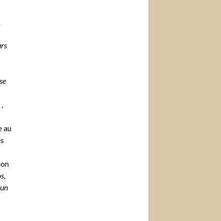
,
s
urs
s
se
 ,
e au
ès
ion
s,
’un