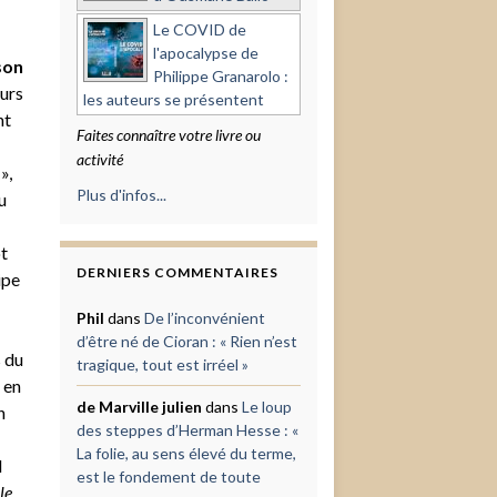
Le COVID de
l'apocalypse de
son
Philippe Granarolo :
eurs
les auteurs se présentent
nt
Faites connaître votre livre ou
activité
»,
Plus d'infos...
u
ôt
DERNIERS COMMENTAIRES
ipe
Phil
dans
De l’inconvénient
d’être né de Cioran : « Rien n’est
 du
tragique, tout est irréel »
 en
de Marville julien
dans
Le loup
n
des steppes d’Herman Hesse : «
La folie, au sens élevé du terme,
l
est le fondement de toute
le