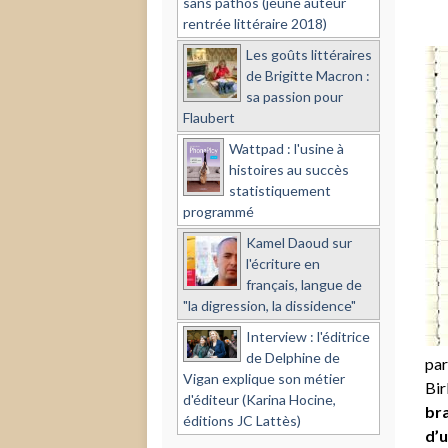
sans pathos (jeune auteur
rentrée littéraire 2018)
Les goûts littéraires
de Brigitte Macron :
sa passion pour
Flaubert
Wattpad : l'usine à
histoires au succès
statistiquement
programmé
Kamel Daoud sur
l'écriture en
français, langue de
"la digression, la dissidence"
Interview : l'éditrice
de Delphine de
par
Vigan explique son métier
Bir
d'éditeur (Karina Hocine,
bra
éditions JC Lattès)
d’u