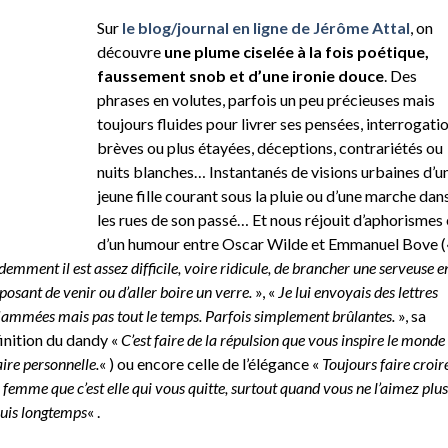
Sur
le blog/journal en ligne de Jérôme Attal
, on
découvre
une plume ciselée à la fois poétique,
faussement snob et d’une ironie douce
. Des
phrases en volutes, parfois un peu précieuses mais
toujours fluides pour livrer ses pensées, interrogati
brèves ou plus étayées, déceptions, contrariétés ou
nuits blanches… Instantanés de visions urbaines d’u
jeune fille courant sous la pluie ou d’une marche dan
les rues de son passé… Et nous réjouit d’aphorismes 
d’un humour entre Oscar Wilde et Emmanuel Bove (
demment il est assez difficile, voire ridicule, de brancher une serveuse en
posant de venir ou d’aller boire un verre.
», «
Je lui envoyais des lettres
lammées mais pas tout le temps. Parfois simplement brûlantes.
», sa
inition du dandy «
C’est faire de la répulsion que vous inspire le monde
aire personnelle.
« ) ou encore celle de l’élégance «
Toujours faire croir
 femme que c’est elle qui vous quitte, surtout quand vous ne l’aimez plus
uis longtemps
« .