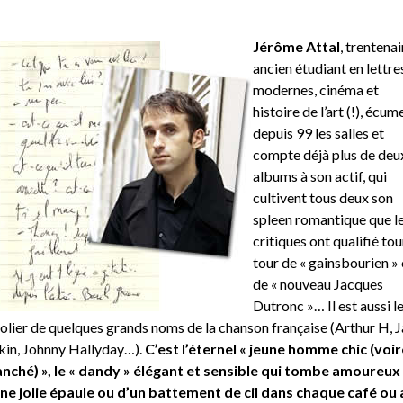
Jérôme Attal
, trentenai
ancien étudiant en lettre
modernes, cinéma et
histoire de l’art (!), écum
depuis 99 les salles et
compte déjà plus de deu
albums à son actif, qui
cultivent tous deux son
spleen romantique que l
critiques ont qualifié tou
tour de « gainsbourien »
de « nouveau Jacques
Dutronc »… Il est aussi l
olier de quelques grands noms de la chanson française (Arthur H, 
kin, Johnny Hallyday…).
C’est l’éternel « jeune homme chic (voir
nché) », le « dandy » élégant et sensible qui tombe amoureux
ne jolie épaule ou d’un battement de cil dans chaque café ou 