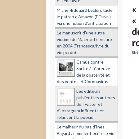
et féministe
«
Michel-Edouard Leclerc tacle
le patron d'Amazon (F.Duval)
«
via une fiction d'anticipation
d
Le manuscrit d'une autre
victime de Matzneff censuré
r
en 2004 (Francesca/Ivre du
vin perdu)
Rhé
Camus contre
Sartre à l'épreuve
de la postérité et
des ventes et Coronavirus
Les éditeurs
publient les auteurs
de Twitter et
d'Instagram influents et
relancent la poésie !
Le malheur du bas d'Inès
Bayard : comment écrire le viol