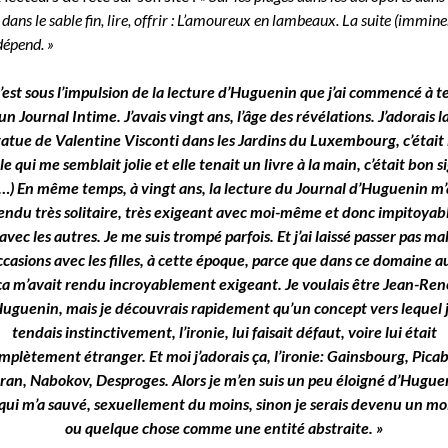
l dans le sable fin, lire, offrir : L’amoureux en lambeaux. La suite (immine
dépend. »
’est sous l’impulsion de la lecture d’Huguenin que j’ai commencé à t
un Journal Intime. J’avais vingt ans, l’âge des révélations. J’adorais l
tatue de Valentine Visconti dans les Jardins du Luxembourg, c’était 
le qui me semblait jolie et elle tenait un livre à la main, c’était bon s
(…) En même temps, à vingt ans, la lecture du Journal d’Huguenin m’
endu très solitaire, très exigeant avec moi-même et donc impitoyab
avec les autres. Je me suis trompé parfois. Et j’ai laissé passer pas ma
ccasions avec les filles, à cette époque, parce que dans ce domaine au
ça m’avait rendu incroyablement exigeant. Je voulais être Jean-Ren
uguenin, mais je découvrais rapidement qu’un concept vers lequel 
tendais instinctivement, l’ironie, lui faisait défaut, voire lui était
mplètement étranger. Et moi j’adorais ça, l’ironie: Gainsbourg, Picab
ran, Nabokov, Desproges. Alors je m’en suis un peu éloigné d’Hugue
 qui m’a sauvé, sexuellement du moins, sinon je serais devenu un mo
ou quelque chose comme une entité abstraite. »