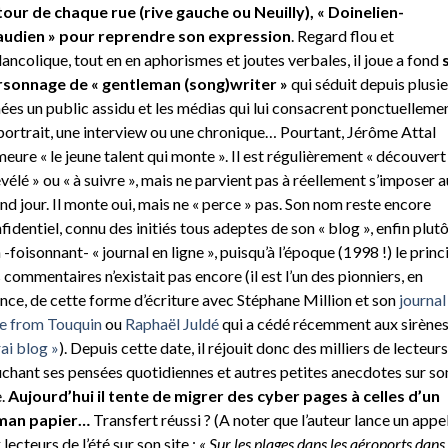
our de chaque rue (rive gauche ou Neuilly), « Doinelien-
audien » pour reprendre son expression
. Regard flou et
ancolique, tout en en aphorismes et joutes verbales, il joue a fond
sonnage de « gentleman (song)writer »
qui séduit depuis plusi
ées un public assidu et les médias qui lui consacrent ponctuelleme
portrait, une interview ou une chronique… Pourtant, Jérôme Attal
eure « le jeune talent qui monte ». Il est régulièrement « découvert 
évélé » ou « à suivre », mais ne parvient pas à réellement s’imposer a
nd jour. Il monte oui, mais ne « perce » pas. Son nom reste encore
fidentiel, connu des initiés tous adeptes de son « blog », enfin plut
 -foisonnant- « journal en ligne », puisqu’à l’époque (1998 !) le princ
 commentaires n’existait pas encore (il est l’un des pionniers, en
nce, de cette forme d’écriture avec Stéphane Million et son
journal
re from Touquin
ou
Raphaël Juldé
qui a cédé récemment aux sirènes
rai blog »
). Depuis cette date, il réjouit donc des milliers de lecteurs
chant ses pensées quotidiennes et autres petites anecdotes sur so
e.
Aujourd’hui il tente de migrer des cyber pages à celles d’un
man papier…
Transfert réussi ? (A noter que l’auteur lance un appe
 lecteurs de l’été sur son site :
« Sur les plages dans les aéroports dans 