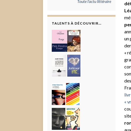
Toute l'actu littéraire
dét
Lé
mél
TALENTS À DÉCOUVRIR…
per
ann
un 
dem
« r
gra
con
son
des
Fra
liv
« v
cou
sit
ro
aux