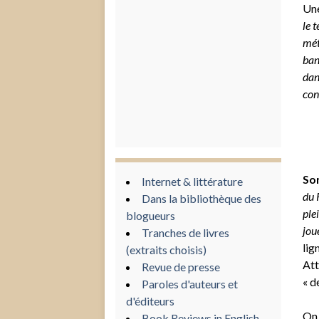
Une
le 
mét
ban
dan
con
Son
Internet & littérature
du 
Dans la bibliothèque des
plei
blogueurs
joue
Tranches de livres
lig
(extraits choisis)
Att
Revue de presse
« d
Paroles d'auteurs et
d'éditeurs
On 
Book Reviews in English