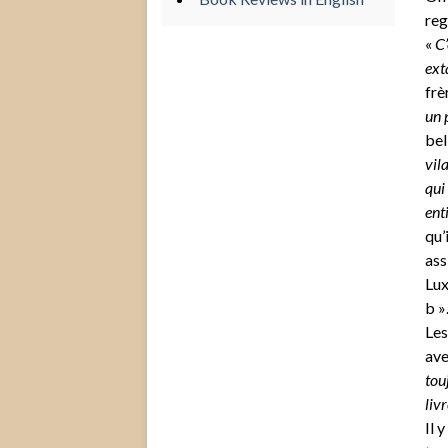
re
«
C’
ext
frè
un 
bell
vil
qui
ent
qu’
ass
Lux
b 
Les
ave
tou
livr
Il 