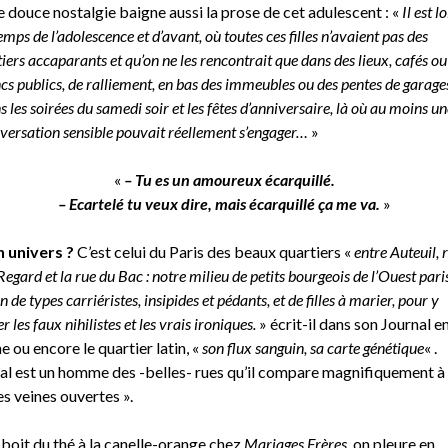
 douce nostalgie baigne aussi la prose de cet adulescent : «
Il est l
temps de l’adolescence et d’avant, où toutes ces filles n’avaient pas des
iers accaparants et qu’on ne les rencontrait que dans des lieux, cafés ou
cs publics, de ralliement, en bas des immeubles ou des pentes de garage
s les soirées du samedi soir et les fêtes d’anniversaire, là où au moins un
versation sensible pouvait réellement s’engager…
»
«
– Tu es un amoureux écarquillé.
– Ecartelé tu veux dire, mais écarquillé ça me va.
»
 univers ?
C’est celui du Paris des beaux quartiers «
entre Auteuil, 
Regard et la rue du Bac : notre milieu de petits bourgeois de l’Ouest pari
n de types carriéristes, insipides et pédants, et de filles à marier, pour y
r les faux nihilistes et les vrais ironiques.
» écrit-il dans son Journal e
ne ou encore le quartier latin, «
son flux sanguin, sa carte génétique
« .
al est un homme des -belles- rues qu’il compare magnifiquement à
es veines ouvertes ».
boit du thé à la canelle-orange chez
Mariages Frères
, on pleure en