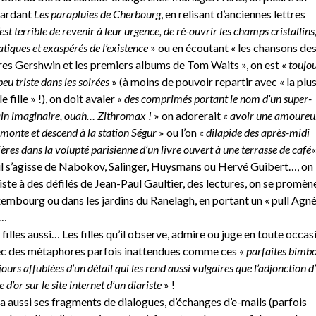
gardant
Les parapluies de Cherbourg
, en relisant d’anciennes lettres
est terrible de revenir à leur urgence, de ré-ouvrir les champs cristallins
atiques et exaspérés de l’existence
» ou en écoutant « les chansons de
res Gershwin et les premiers albums de Tom Waits », on est «
toujo
peu triste dans les soirées
» (à moins de pouvoir repartir avec « la plu
e fille » !), on doit avaler «
des comprimés portant le nom d’un super-
ain imaginaire, ouah… Zithromax !
» on adorerait «
avoir une amoureu
 monte et descend à la station Ségur
» ou l’on «
dilapide des après-midi
ières dans la volupté parisienne d’un livre ouvert à une terrasse de café
«
il s’agisse de Nabokov, Salinger, Huysmans ou Hervé Guibert…, on
iste à des défilés de Jean-Paul Gaultier, des lectures, on se promèn
embourg ou dans les jardins du Ranelagh, en portant un « pull Agn
»…
 filles aussi… Les filles qu’il observe, admire ou juge en toute occas
c des métaphores parfois inattendues comme ces «
parfaites bimbo
jours affublées d’un détail qui les rend aussi vulgaires que l’adjonction d
e d’or sur le site internet d’un diariste
» !
y a aussi ses fragments de dialogues, d’échanges d’e-mails (parfois