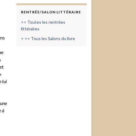
RENTRÉE/SALON LITTÉRAIRE
>> Toutes les rentrées
littéraires
ons
> >> Tous les Salons du livre
ne
s
et
«
 lui
 une
e à