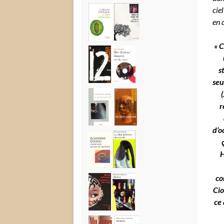
cie
en 
« C
s
seu
r
d’o
H
co
Cio
ce