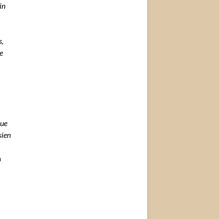
oin
s,
e
rue
sien
n