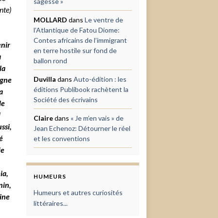
sagesse »
nte)
MOLLARD
dans
Le ventre de
l’Atlantique de Fatou Diome:
Contes africains de l’immigrant
enir
en terre hostile sur fond de
a
ballon rond
la
igne
Duvilla
dans
Auto-édition : les
éditions Publibook rachètent la
a
Société des écrivains
le
l
Claire
dans
« Je m’en vais » de
ssi,
Jean Echenoz: Détourner le réel
é
et les conventions
je
ia,
HUMEURS
nin,
Humeurs et autres curiosités
ine
littéraires...