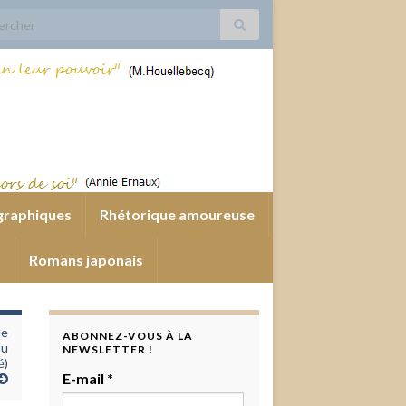
 for:
graphiques
Rhétorique amoureuse
s
Romans japonais
de
ABONNEZ-VOUS À LA
du
NEWSLETTER !
é)
E-mail
*