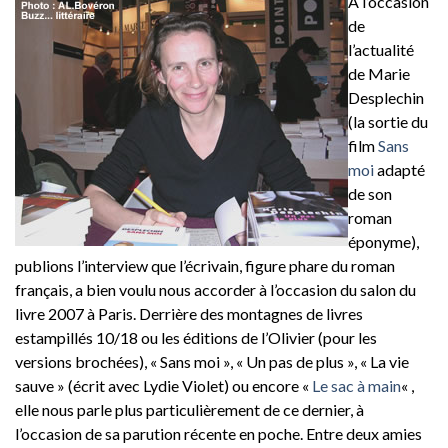
A l’occasion
de
l’actualité
de Marie
Desplechin
(la sortie du
film
Sans
moi
adapté
de son
roman
éponyme),
publions l’interview que l’écrivain, figure phare du roman
français, a bien voulu nous accorder à l’occasion du salon du
livre 2007 à Paris. Derrière des montagnes de livres
estampillés 10/18 ou les éditions de l’Olivier (pour les
versions brochées), « Sans moi », « Un pas de plus », « La vie
sauve » (écrit avec Lydie Violet) ou encore «
Le sac à main
« ,
elle nous parle plus particulièrement de ce dernier, à
l’occasion de sa parution récente en poche. Entre deux amies