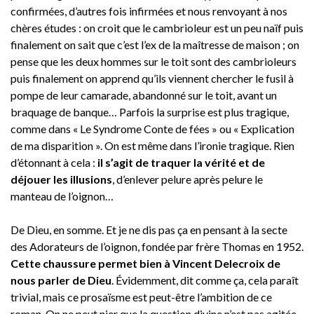
confirmées, d’autres fois infirmées et nous renvoyant à nos
chères études : on croit que le cambrioleur est un peu naïf puis
finalement on sait que c’est l’ex de la maîtresse de maison ; on
pense que les deux hommes sur le toit sont des cambrioleurs
puis finalement on apprend qu’ils viennent chercher le fusil à
pompe de leur camarade, abandonné sur le toit, avant un
braquage de banque… Parfois la surprise est plus tragique,
comme dans « Le Syndrome Conte de fées » ou « Explication
de ma disparition ». On est même dans l’ironie tragique. Rien
d’étonnant à cela :
il s’agit de traquer la vérité et de
déjouer les illusions
, d’enlever pelure après pelure le
manteau de l’oignon…
De Dieu, en somme. Et je ne dis pas ça en pensant à la secte
des Adorateurs de l’oignon, fondée par frère Thomas en 1952.
Cette chaussure permet bien à Vincent Delecroix de
nous parler de Dieu
. Évidemment, dit comme ça, cela paraît
trivial, mais ce prosaïsme est peut-être l’ambition de ce
roman. On ne peut nier que la question divine n’est pas agitée