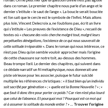
dans ce roman. Le premier chapitre nous parle d’un ange et le
dernier s’intitule « le saut de l’ange ». La boucle serait bouclée
et l’on sait que le cercle est le symbole de l’Infini. Mais allons
plus loin, Vincent Delecroix a, ne l’oublions pas, écrit un livre
qui s’intitule « Les preuves de l’existence de Dieu », recueil de
textes où «
chacune des voix cherche malgré tout, malgré leurs
perpétuelles dénégations, l’existence de ce qui nous sauverait de
cette solitude irréparable
». Dans le roman qui nous intéresse, ce
n’est pas Dieu qu’on semble vouloir approcher mais l’origine
de cette chaussure sur notre toit, au-dessus des hommes.
Beau trompe l’œil. Le dernier des chapitres, qui suivent dans
ce dédale narratif un fil métaphysique, nous donnerait une
piste sérieuse pour les associer, puisque le futur suicidé
multiplie les références christiques : «
il faut bien qu’un individu
soit sacrifié par génération » ; « quelle est la Bonne Nouvelle ? » ; «
que faut-il donc être pour porter ce poids ? Car rien n’est plus lourd
que celui de l’absence. Et pourquoi moi ? Pourquoi est-ce moi qui
ai à assumer la solitude du monde entier ? »
…
Trouver l’origine