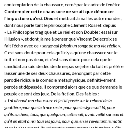
contemplation de la chaussure, cerné par le cadre de fenêtre.
Contempler cette chaussure ne serait que dénoncer
l’imposture qu’est Dieu
et mettrait à mal les outre mondes,
dont nous parle tant le philosophe Clément Rosset, depuis
« La Philosophe tragique et Le réel et son Double : essai sur
l’illusion », et dont j’aime à penser que Vincent Delecroix se
fait l’écho avec ce «
songe qui faisait un songe de ma vie réelle
».
C’est sans doute pour cela qu’il n’y a qu’une chaussure sur le
toit, et non pas deux, et c’est sans doute pour cela que le
candidat au suicide décide de ne pas se jeter du toit et préfère
laisser une de ses deux chaussures, dénonçant par cette
parodie ridicule la comédie métaphysique, définitivement
percée et dépassée. Il comprend alors que ce que demande le
peuple ce sont des jeux. De la fiction. Des fables :
«
J’ai dénoué ma chaussure et je l’ai posée sur le rebord de la
gouttière pour que la trace reste, pour que le signe soit là, pour
qu’ils sachent, tous, que quelqu’un, cette nuit, avait veillé sur eux et
qu’il en était ainsi tous les jours, pour que, en se réveillant le matin
et en la découvrant, ils puissent inventer toutes les histoires qu’ils