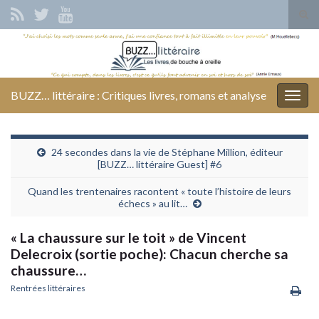
Tog
sear
Search for:
for
BUZZ… littéraire : Critiques livres, romans et analyse
Togg
navig
24 secondes dans la vie de Stéphane Million, éditeur
[BUZZ… littéraire Guest] #6
Quand les trentenaires racontent « toute l’histoire de leurs
échecs » au lit…
« La chaussure sur le toit » de Vincent
Delecroix (sortie poche): Chacun cherche sa
chaussure…
Rentrées littéraires