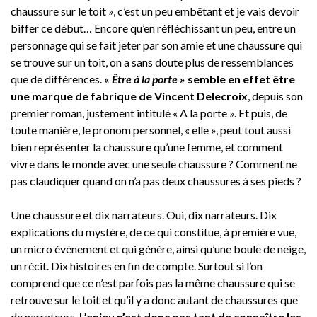
chaussure sur le toit », c’est un peu embêtant et je vais devoir
biffer ce début… Encore qu’en réfléchissant un peu, entre un
personnage qui se fait jeter par son amie et une chaussure qui
se trouve sur un toit, on a sans doute plus de ressemblances
que de différences.
«
Être à la porte
» semble en effet être
une marque de fabrique de Vincent Delecroix
, depuis son
premier roman, justement intitulé « A la porte ». Et puis, de
toute manière, le pronom personnel, « elle », peut tout aussi
bien représenter la chaussure qu’une femme, et comment
vivre dans le monde avec une seule chaussure ? Comment ne
pas claudiquer quand on n’a pas deux chaussures à ses pieds ?
Une chaussure et dix narrateurs. Oui, dix narrateurs. Dix
explications du mystère, de ce qui constitue, à première vue,
un micro événement et qui génère, ainsi qu’une boule de neige,
un récit. Dix histoires en fin de compte. Surtout si l’on
comprend que ce n’est parfois pas la même chaussure qui se
retrouve sur le toit et qu’il y a donc autant de chaussures que
de narrateurs.
L’enjeu n’est donc pas tant de connaître les