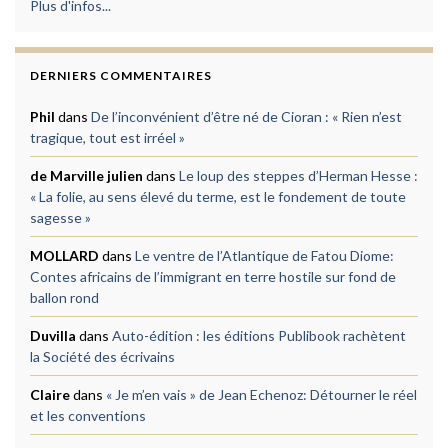
Plus d'infos...
DERNIERS COMMENTAIRES
Phil
dans
De l’inconvénient d’être né de Cioran : « Rien n’est
tragique, tout est irréel »
de Marville julien
dans
Le loup des steppes d’Herman Hesse :
« La folie, au sens élevé du terme, est le fondement de toute
sagesse »
MOLLARD
dans
Le ventre de l’Atlantique de Fatou Diome:
Contes africains de l’immigrant en terre hostile sur fond de
ballon rond
Duvilla
dans
Auto-édition : les éditions Publibook rachètent
la Société des écrivains
Claire
dans
« Je m’en vais » de Jean Echenoz: Détourner le réel
et les conventions