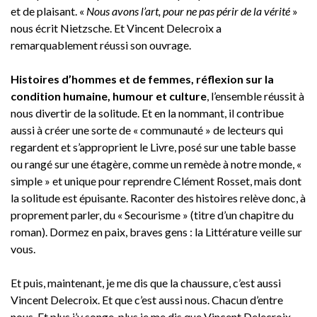
et de plaisant. «
Nous avons l’art, pour ne pas périr de la vérité
»
nous écrit Nietzsche. Et Vincent Delecroix a
remarquablement réussi son ouvrage.
Histoires d’hommes et de femmes, réflexion sur la
condition humaine, humour et culture
, l’ensemble réussit à
nous divertir de la solitude. Et en la nommant, il contribue
aussi à créer une sorte de « communauté » de lecteurs qui
regardent et s’approprient le Livre, posé sur une table basse
ou rangé sur une étagère, comme un remède à notre monde, «
simple » et unique pour reprendre Clément Rosset, mais dont
la solitude est épuisante. Raconter des histoires relève donc, à
proprement parler, du « Secourisme » (titre d’un chapitre du
roman). Dormez en paix, braves gens : la Littérature veille sur
vous.
Et puis, maintenant, je me dis que la chaussure, c’est aussi
Vincent Delecroix. Et que c’est aussi nous. Chacun d’entre
nous. Et plus j’y songe, plus je me dis que Vincent Delecroix