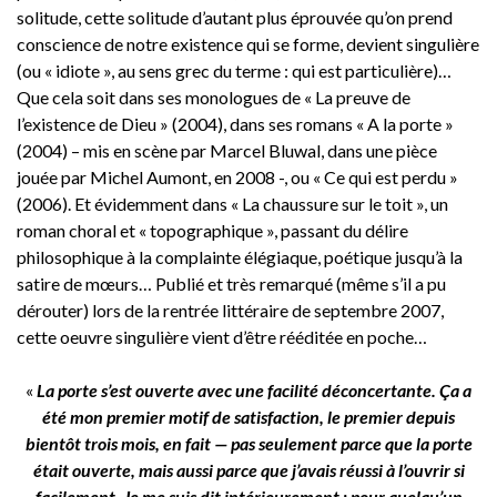
solitude, cette solitude d’autant plus éprouvée qu’on prend
conscience de notre existence qui se forme, devient singulière
(ou « idiote », au sens grec du terme : qui est particulière)…
Que cela soit dans ses monologues de « La preuve de
l’existence de Dieu » (2004), dans ses romans « A la porte »
(2004) – mis en scène par Marcel Bluwal, dans une pièce
jouée par Michel Aumont, en 2008 -, ou « Ce qui est perdu »
(2006). Et évidemment dans « La chaussure sur le toit », un
roman choral et « topographique », passant du délire
philosophique à la complainte élégiaque, poétique jusqu’à la
satire de mœurs… Publié et très remarqué (même s’il a pu
dérouter) lors de la rentrée littéraire de septembre 2007,
cette oeuvre singulière vient d’être rééditée en poche…
«
La porte s’est ouverte avec une facilité déconcertante. Ça a
été mon premier motif de satisfaction, le premier depuis
bientôt trois mois, en fait — pas seulement parce que la porte
était ouverte, mais aussi parce que j’avais réussi à l’ouvrir si
facilement. Je me suis dit intérieurement : pour quelqu’un