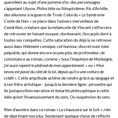
querellent au sujet d’une pomme d’or, des personnages
s’appelant Ulysse, Philoctète ou Néoptolème, fils d’Achille,
des allusions à la guerre de Troie. Celui du « Le Syndrome
Conte de fées » se place dans l’univers merveilleux de
Cendrillon, créature que la mélancolie de Vincent s’efforcera
de retrouver en faisant essayer, dorénavant, l’escarpin doré à
toutes ses conquêtes. Cette saturation du déjà lu se retrouve
aussi dans l’élément comique, cet humour, discret mais bien
palpable, qui donne encore un peu plus de profondeur, de
consistance au roman, comme «
Sous l’impulsion de Montaigne,
j’ai aussi repeint le plafond de mon appartement.
» ou «
Mon
neveu est passé du côté de la loi, depuis qu’il a une voiture de
crédit
». Cette amplitude achève de rendre grâce au langage et
à son filtre artistique – jusqu’à la dernière ligne : pirouette qui
lie juxtaposition narrative et linéarité philosophique à cette
idée qu’est l’évanouissement du sens. Ou suspension du sens.
Rien d’austère dans ce roman « La chaussure sur le toit », rien
de déprimant non plus. Seulement quelque chose de réfléchi