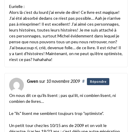
Eurielle :
Alors là c’est du lourd j’ai envie de dire! Ce livre est magique!
J’ai été absorbé dedans ce n’est pas possible… Aah je n’arrive
pas à m’exprimer! Il est excellent! J’ai aimé ces personnages,
leurs histoires, toutes leurs histoires! Je me suis attaché à
ces personnages, surtout Michel évidemment dans lequel je
pense que nous pouvons tous un peu nous retrouver, non?
J’ai beaucoup ri, crié, devenue folle… de ce livre. Il est riche! Il
y a tant d’histoires! Maintenant, on ne peut qu’être optimiste,
n’est ce pas? hahahaha!
Gwen
sur
10 novembre 2009
#
Répondre
On nous dit ce qu’ils lisent ; pas qui lit, ni combien lisent, ni
combien de livres…
Le "ils" lisent me semblent toujours trop "optimiste".
Un petit tour chez les 10/15 ans de 2009 et on voit le
désastre. (car les 19/23 ans : c’est déjà une autre génération,