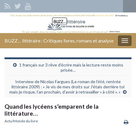
Tog
sear
Search for:
for
BUZZ… littéraire : Critiques livres, romans et analyse
Togg
navig
1 français sur 3 rêve d’écrire mais la lecture reste moins
prisée…
Interview de Nicolas Fargues (Le roman de l’été, rentrée
littéraire 2009) : « Je vis de mes droits sur J’étais derrière toi
mais je risque, l’an prochain, d’avoir à retravailler « à côté ». »
Quand les lycéens s’emparent de la
littérature…
Actu/Monde du livre