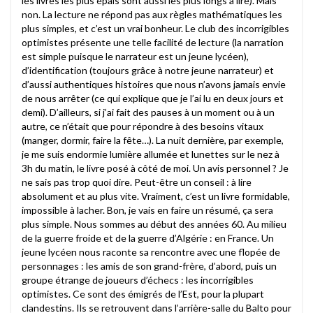
les livres les plus épais sont aussi les plus longs à lire). Mais
non. La lecture ne répond pas aux règles mathématiques les
plus simples, et c’est un vrai bonheur. Le club des incorrigibles
optimistes présente une telle facilité de lecture (la narration
est simple puisque le narrateur est un jeune lycéen),
d’identification (toujours grâce à notre jeune narrateur) et
d’aussi authentiques histoires que nous n’avons jamais envie
de nous arrêter (ce qui explique que je l’ai lu en deux jours et
demi). D’ailleurs, si j’ai fait des pauses à un moment ou à un
autre, ce n’était que pour répondre à des besoins vitaux
(manger, dormir, faire la fête…). La nuit dernière, par exemple,
je me suis endormie lumière allumée et lunettes sur le nez à
3h du matin, le livre posé à côté de moi. Un avis personnel ? Je
ne sais pas trop quoi dire. Peut-être un conseil : à lire
absolument et au plus vite. Vraiment, c’est un livre formidable,
impossible à lacher. Bon, je vais en faire un résumé, ça sera
plus simple. Nous sommes au début des années 60. Au milieu
de la guerre froide et de la guerre d’Algérie : en France. Un
jeune lycéen nous raconte sa rencontre avec une flopée de
personnages : les amis de son grand-frère, d’abord, puis un
groupe étrange de joueurs d’échecs : les incorrigibles
optimistes. Ce sont des émigrés de l’Est, pour la plupart
clandestins. Ils se retrouvent dans l’arrière-salle du Balto pour