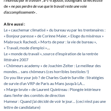
l’individu par le travail
« , a-t-il ajouté, soulignant la nécessité
de «
ne pas perdre de vue que le travail reste une voie
d’accomplissement
« .
A lire aussi :
Le « cauchemar climatisé » du bureau vu par les trentenaires :
« Bonjour paresse » de Corinne Maier, « Eloge du miséreux »
Mabrouck Rachedi, « Morts de peur : la vie de bureau »,
« Travail, mode d’emploi »
…
Le « monde du travail », source d’inspiration de la rentrée
littéraire 2007
« Chômeurs academy » de Joachim Zelter : Le meilleur des
mondes… sans chômeurs (ces horribles bestioles !)
Do you like your job ? de Charles Guérin Surville : Stratégies
de survie d’un VRP de Paris au Mans jusqu’à LA…
« Marge brute » de Laurent Quintreau : Plongée intérieure
dans l’enfer des comités de direction
Humeur : Quand j’ai décidé de voir le jour… (ceci n’est pas une
lettre de candidature)