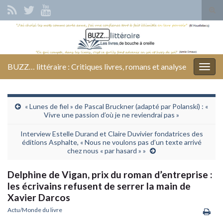
Tog
sear
Search for:
for
BUZZ… littéraire : Critiques livres, romans et analyse
Togg
navig
« Lunes de fiel » de Pascal Bruckner (adapté par Polanski) : «
Vivre une passion d’où je ne reviendrai pas »
Interview Estelle Durand et Claire Duvivier fondatrices des
éditions Asphalte, « Nous ne voulons pas d’un texte arrivé
chez nous « par hasard » »
Delphine de Vigan, prix du roman d’entreprise :
les écrivains refusent de serrer la main de
Xavier Darcos
Actu/Monde du livre