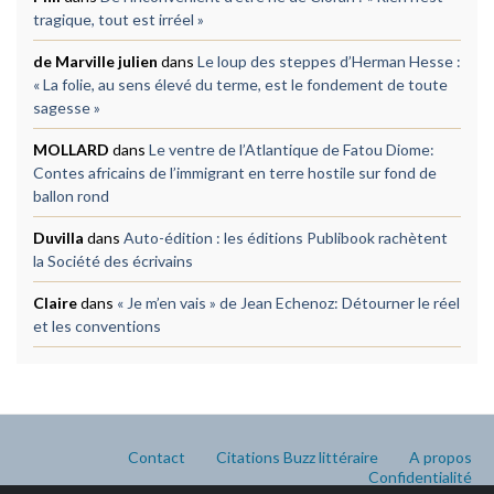
tragique, tout est irréel »
de Marville julien
dans
Le loup des steppes d’Herman Hesse :
« La folie, au sens élevé du terme, est le fondement de toute
sagesse »
MOLLARD
dans
Le ventre de l’Atlantique de Fatou Diome:
Contes africains de l’immigrant en terre hostile sur fond de
ballon rond
Duvilla
dans
Auto-édition : les éditions Publibook rachètent
la Société des écrivains
Claire
dans
« Je m’en vais » de Jean Echenoz: Détourner le réel
et les conventions
Contact
Citations Buzz littéraire
A propos
Confidentialité