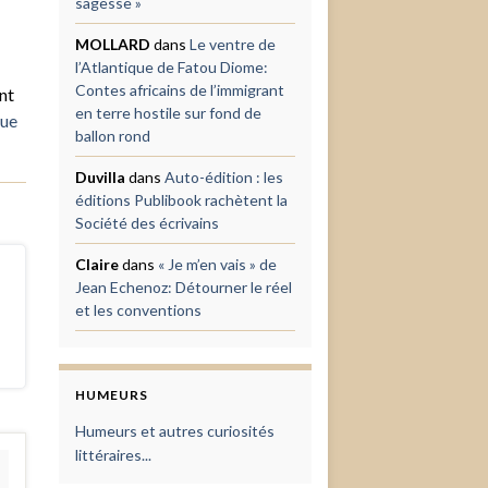
sagesse »
MOLLARD
dans
Le ventre de
l’Atlantique de Fatou Diome:
Contes africains de l’immigrant
nt
en terre hostile sur fond de
que
ballon rond
Duvilla
dans
Auto-édition : les
éditions Publibook rachètent la
Société des écrivains
Claire
dans
« Je m’en vais » de
Jean Echenoz: Détourner le réel
et les conventions
HUMEURS
Humeurs et autres curiosités
littéraires...