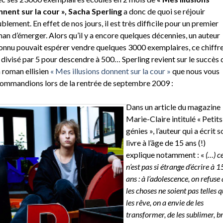
nent sur la cour », Sacha Sperling
a donc de quoi se réjouir
blement. En effet de nos jours, il est très difficile pour un premier
an d’émerger. Alors qu’il y a encore quelques décennies, un auteur
onnu pouvait espérer vendre quelques 3000 exemplaires, ce chiffre
 divisé par 5 pour descendre à 500… Sperling revient sur le succès 
 roman ellisien
« Mes illusions donnent sur la cour »
que nous vous
ommandions lors de la rentrée de septembre 2009 :
Dans un article du magazine
Marie-Claire intitulé « Petits
génies », l’auteur qui a écrit s
livre à l’âge de 15 ans (!)
explique notamment : «
(…) c
n’est pas si étrange d’écrire à 1
ans : à l’adolescence, on refuse
les choses ne soient pas telles q
les rêve, on a envie de les
transformer, de les sublimer, br