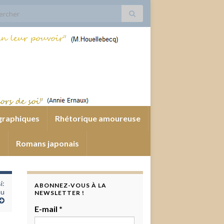
 for:
graphiques
Rhétorique amoureuse
s
Romans japonais
i:
ABONNEZ-VOUS À LA
au
NEWSLETTER !
E-mail
*