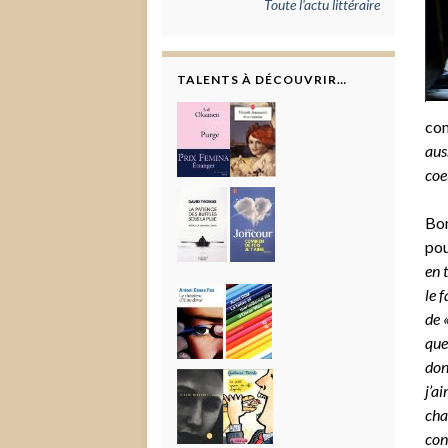
Toute l'actu littéraire
TALENTS À DÉCOUVRIR…
com
aus
coe
Bon
pou
en 
le 
de 
que
don
j’a
cha
con