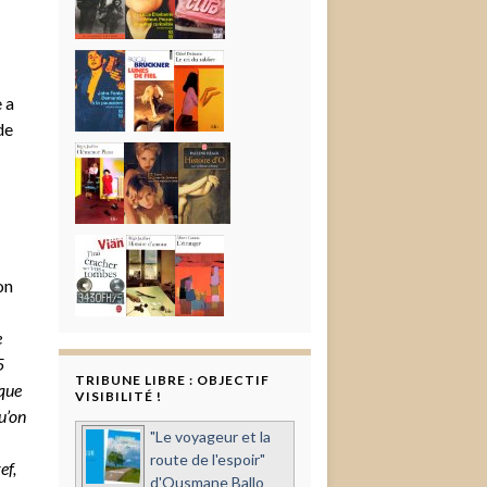
 a
de
on
e
5
TRIBUNE LIBRE : OBJECTIF
 que
VISIBILITÉ !
u’on
"Le voyageur et la
route de l'espoir"
ef,
d'Ousmane Ballo