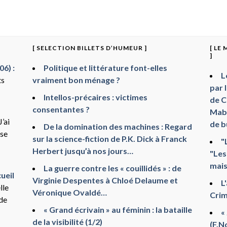
[ SELECTION BILLETS D’HUMEUR ]
[ LE
]
6) :
Politique et littérature font-elles
L
ts
vraiment bon ménage ?
par 
Intellos-précaires : victimes
de C
consentantes ?
Mabr
J’ai
de b
De la domination des machines : Regard
sse
sur la science-fiction de P.K. Dick à Franck
"
Herbert jusqu’à nos jours…
"Les
mais
La guerre contre les « couillidés » : de
ueil
Virginie Despentes à Chloé Delaume et
L
lle
Véronique Ovaldé…
Crim
 de
« Grand écrivain » au féminin : la bataille
«
de la visibilité (1/2)
(F.N