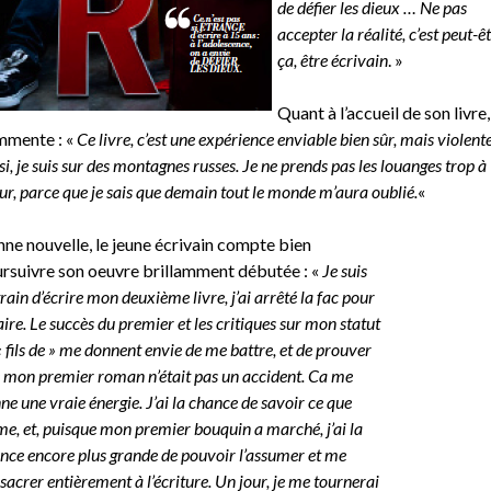
de défier les dieux … Ne pas
accepter la réalité, c’est peut-ê
ça, être écrivain
. »
Quant à l’accueil de son livre, 
mente : «
Ce livre, c’est une expérience enviable bien sûr, mais violent
si, je suis sur des montagnes russes. Je ne prends pas les louanges trop à
ur, parce que je sais que demain tout le monde m’aura oublié.
«
ne nouvelle, le jeune écrivain compte bien
rsuivre son oeuvre brillamment débutée : «
Je suis
train d’écrire mon deuxième livre, j’ai arrêté la fac pour
faire. Le succès du premier et les critiques sur mon statut
« fils de » me donnent envie de me battre, et de prouver
 mon premier roman n’était pas un accident. Ca me
ne une vraie énergie. J’ai la chance de savoir ce que
ime, et, puisque mon premier bouquin a marché, j’ai la
nce encore plus grande de pouvoir l’assumer et me
sacrer entièrement à l’écriture. Un jour, je me tournerai