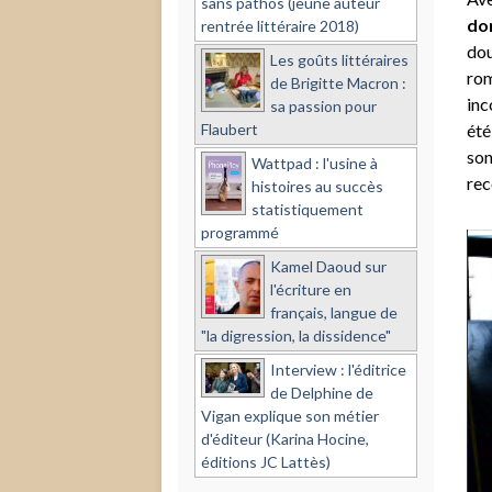
sans pathos (jeune auteur
don
rentrée littéraire 2018)
dou
Les goûts littéraires
rom
de Brigitte Macron :
inc
sa passion pour
Flaubert
été
son
Wattpad : l'usine à
rec
histoires au succès
statistiquement
programmé
Kamel Daoud sur
l'écriture en
français, langue de
"la digression, la dissidence"
Interview : l'éditrice
de Delphine de
Vigan explique son métier
d'éditeur (Karina Hocine,
éditions JC Lattès)