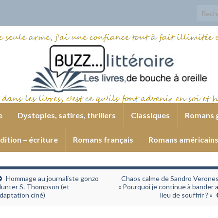
Search
e
Dystopies, satires, thrillers
Classiques
Romans 
dition – écriture
Romans français
Romans américain
Hommage au journaliste gonzo
Chaos calme de Sandro Verones
unter S. Thompson (et
« Pourquoi je continue à bander 
daptation ciné)
lieu de souffrir ? »