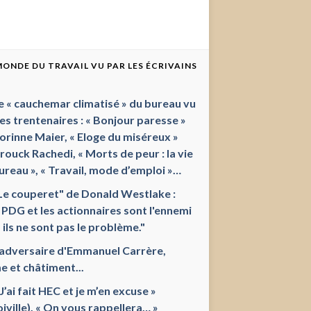
 MONDE DU TRAVAIL VU PAR LES ÉCRIVAINS
e « cauchemar climatisé » du bureau vu
les trentenaires : « Bonjour paresse »
orinne Maier, « Eloge du miséreux »
ouck Rachedi, « Morts de peur : la vie
ureau », « Travail, mode d’emploi »…
Le couperet" de Donald Westlake :
 PDG et les actionnaires sont l'ennemi
 ils ne sont pas le problème."
'adversaire d'Emmanuel Carrère,
e et châtiment...
 J’ai fait HEC et je m’en excuse »
oiville), « On vous rappellera… »