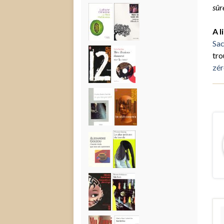
sûr
A l
Sac
tro
zér