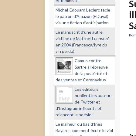
et féministe
S
Michel-Edouard Leclerc tacle
i
le patron d'Amazon (F.Duval)
via une fiction d'anticipation
S
Le manuscrit d'une autre
Rom
victime de Matzneff censuré
en 2004 (Francesca/Ivre du
vin perdu)
Camus contre
Sartre à l'épreuve
de la postérité et
des ventes et Coronavirus
Les éditeurs
publient les auteurs
de Twitter et
d'Instagram influents et
relancent la poésie !
Le malheur du bas d'Inès
Bayard : comment écrire le viol
Ave