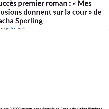
uccès premier roman : « Mes
llusions donnent sur la cour » de
acha Sperling
ans générationnels
c ses 23000 exemplaires écoulés en 2 mois de
« Mes illusions