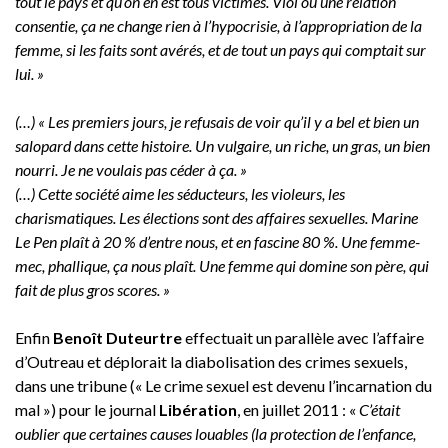
tout le pays et qu’on en est tous victimes. Viol ou une relation
consentie, ça ne change rien à l’hypocrisie, à l’appropriation de la
femme, si les faits sont avérés, et de tout un pays qui comptait sur
lui. »
(…) « Les premiers jours, je refusais de voir qu’il y a bel et bien un
salopard dans cette histoire. Un vulgaire, un riche, un gras, un bien
nourri. Je ne voulais pas céder à ça. »
(…) Cette société aime les séducteurs, les violeurs, les
charismatiques. Les élections sont des affaires sexuelles. Marine
Le Pen plaît à 20 % d’entre nous, et en fascine 80 %. Une femme-
mec, phallique, ça nous plaît. Une femme qui domine son père, qui
fait de plus gros scores. »
Enfin
Benoît Duteurtre
effectuait un parallèle avec l’affaire
d’Outreau et déplorait la diabolisation des crimes sexuels,
dans une tribune (« Le crime sexuel est devenu l’incarnation du
mal ») pour le journal
Libération
, en juillet 2011 : «
C’était
oublier que certaines causes louables (la protection de l’enfance,