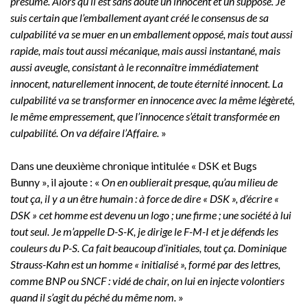
présumé. Alors qu’il est sans doute un innocent et un supposé. Je
suis certain que l’emballement ayant créé le consensus de sa
culpabilité va se muer en un emballement opposé, mais tout aussi
rapide, mais tout aussi mécanique, mais aussi instantané, mais
aussi aveugle, consistant à le reconnaître immédiatement
innocent, naturellement innocent, de toute éternité innocent. La
culpabilité va se transformer en innocence avec la même légèreté,
le même empressement, que l’innocence s’était transformée en
culpabilité. On va défaire l’Affaire.
»
Dans une deuxième chronique intitulée « DSK et Bugs
Bunny », il ajoute : «
On en oublierait presque, qu’au milieu de
tout ça, il y a un être humain : à force de dire « DSK », d’écrire «
DSK » cet homme est devenu un logo ; une firme ; une société à lui
tout seul. Je m’appelle D-S-K, je dirige le F-M-I et je défends les
couleurs du P-S. Ca fait beaucoup d’initiales, tout ça. Dominique
Strauss-Kahn est un homme « initialisé », formé par des lettres,
comme BNP ou SNCF : vidé de chair, on lui en injecte volontiers
quand il s’agit du péché du même nom.
»