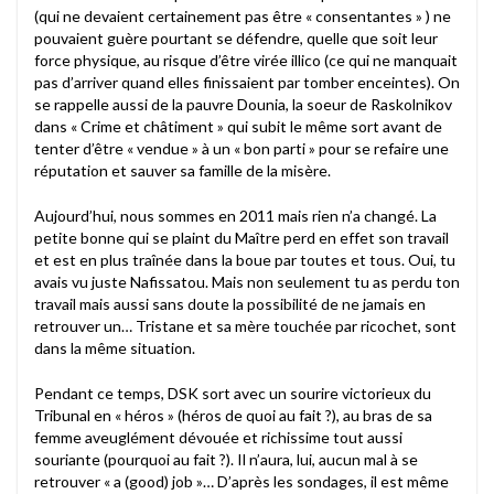
(qui ne devaient certainement pas être « consentantes » ) ne
pouvaient guère pourtant se défendre, quelle que soit leur
force physique, au risque d’être virée illico (ce qui ne manquait
pas d’arriver quand elles finissaient par tomber enceintes). On
se rappelle aussi de la pauvre Dounia, la soeur de Raskolnikov
dans « Crime et châtiment » qui subit le même sort avant de
tenter d’être « vendue » à un « bon parti » pour se refaire une
réputation et sauver sa famille de la misère.
Aujourd’hui, nous sommes en 2011 mais rien n’a changé. La
petite bonne qui se plaint du Maître perd en effet son travail
et est en plus traînée dans la boue par toutes et tous. Oui, tu
avais vu juste Nafissatou. Mais non seulement tu as perdu ton
travail mais aussi sans doute la possibilité de ne jamais en
retrouver un… Tristane et sa mère touchée par ricochet, sont
dans la même situation.
Pendant ce temps, DSK sort avec un sourire victorieux du
Tribunal en « héros » (héros de quoi au fait ?), au bras de sa
femme aveuglément dévouée et richissime tout aussi
souriante (pourquoi au fait ?). Il n’aura, lui, aucun mal à se
retrouver « a (good) job »… D’après les sondages, il est même