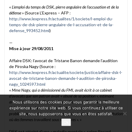
«
L’emploi du temps de DSK, pierre angulaire de l’accusation et de la
défense
» (Source L’Express – AFP :
http://www.lexpress.fr/actualites/1/societe/l-emploi-du-
temps-de-dsk-pierre-angulaire-de-l-accusation-et-de-la-
defense_993452.html
)
—
Mise à jour 29/08/2011
Affaire DSK: l’avocat de Tristane Banon demande l’audition
de Piroska Nagy (Source :
http://www.lexpress.fr/actualite/societe/justice/affaire-dsk-l-
avocat-de-tristane-banon-demande-l-audition-de-piroska-
nagy_1024597.html
«
Mme Nagy, qui a démissionné du FMI, avait écrit à ce cabinet
d’avocats que son patron avait « abusé de sa position », estimant
avoir été « piégée ». Elle jugeait par ailleurs que Dominique Strauss-
Nous utilisons des cookies pour vous garantir la meilleure
Kahn était « un homme agressif » et disait craindre qu’il « ait un
expérience sur notre site web. Si vous continuez à utiliser ce
problème pouvant le rendre peu adapté à la direction d’une institution
site, nous supposerons que vous en êtes satisfait.
où des femmes travaillent sous ses ordres ».
»
Ok
DSK est atteint d’une « maladie mentale », selon Rocard