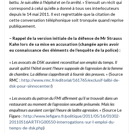
battu. Je suis allée à l’hôpital et on l’a arrêté.
» S’ensuit un récit qui
correspond à celui qu’elle a donné à tous ses interlocuteurs
depuis le 14 mai 2011. Il est regrettable que la citation de
cette conversation téléphonique soit tronquée quand reprise
publiquement.
– Rappel de la version initiale de la défense de Mr Strauss
Kahn lors de sa mise en accusation (changée après avoir
eu connaissance des éléments de l’enquête de la police) :
«
Les avocats de DSK auraient reconstitué son emploi du temps. Il
aurait quitté l’hôtel avant l’heure supposée de l’agression de la femme
de chambre. La défense s’apprêterait à fournir des preuves
. » (Source
RMC :
http://www.rmc.fr/editorial/161765/exclusif-lalibi-de-
dsk-pour-sinnocenter/
)
«
Les avocats du patron du FMI affirment qu’il se trouvait dans un
restaurant au moment de l’agression sexuelle présumée. Mais les
enquêteurs auraient corrigé l’heure de ladite agression.
» (Source Le
Figaro :
http://www.lefigaro.fr/politique/2011/05/16/01002-
20110516ARTFIG00550-interrogations-sur-l-emploi-du-
temps-de-dsk.php
)