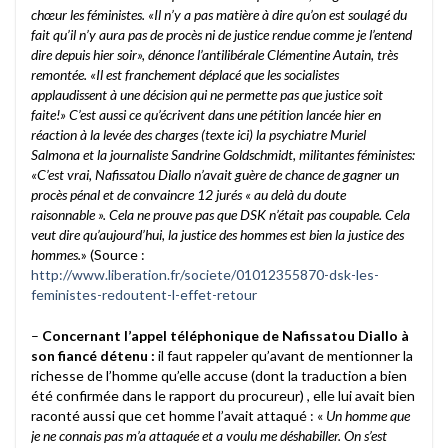
chœur les féministes. «Il n’y a pas matière à dire qu’on est soulagé du
fait qu’il n’y aura pas de procès ni de justice rendue comme je l’entend
dire depuis hier soir», dénonce l’antilibérale Clémentine Autain, très
remontée. «Il est franchement déplacé que les socialistes
applaudissent à une décision qui ne permette pas que justice soit
faite!» C’est aussi ce qu’écrivent dans une pétition lancée hier en
réaction à la levée des charges (texte ici) la psychiatre Muriel
Salmona et la journaliste Sandrine Goldschmidt, militantes féministes:
«C’est vrai, Nafissatou Diallo n’avait guère de chance de gagner un
procès pénal et de convaincre 12 jurés « au delà du doute
raisonnable ». Cela ne prouve pas que DSK n’était pas coupable. Cela
veut dire qu’aujourd’hui, la justice des hommes est bien la justice des
hommes.
» (Source :
http://www.liberation.fr/societe/01012355870-dsk-les-
feministes-redoutent-l-effet-retour
–
Concernant l’appel téléphonique de Nafissatou Diallo à
son fiancé détenu :
il faut rappeler qu’avant de mentionner la
richesse de l’homme qu’elle accuse (dont la traduction a bien
été confirmée dans le rapport du procureur) , elle lui avait bien
raconté aussi que cet homme l’avait attaqué : «
Un homme que
je ne connais pas m’a attaquée et a voulu me déshabiller. On s’est