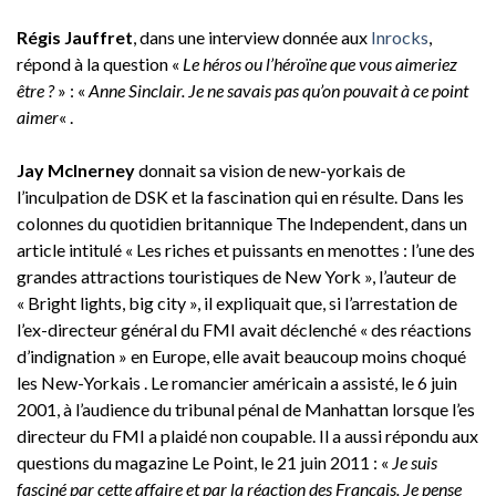
Régis Jauffret
, dans une interview donnée aux
Inrocks
,
répond à la question «
Le héros ou l’héroïne que vous aimeriez
être ?
» : «
Anne Sinclair. Je ne savais pas qu’on pouvait à ce point
aimer
« .
Jay McInerney
donnait sa vision de new-yorkais de
l’inculpation de DSK et la fascination qui en résulte. Dans les
colonnes du quotidien britannique The Independent, dans un
article intitulé « Les riches et puissants en menottes : l’une des
grandes attractions touristiques de New York », l’auteur de
« Bright lights, big city », il expliquait que, si l’arrestation de
l’ex-directeur général du FMI avait déclenché « des réactions
d’indignation » en Europe, elle avait beaucoup moins choqué
les New-Yorkais . Le romancier américain a assisté, le 6 juin
2001, à l’audience du tribunal pénal de Manhattan lorsque l’es
directeur du FMI a plaidé non coupable. Il a aussi répondu aux
questions du magazine Le Point, le 21 juin 2011 : «
Je suis
fasciné par cette affaire et par la réaction des Français. Je pense