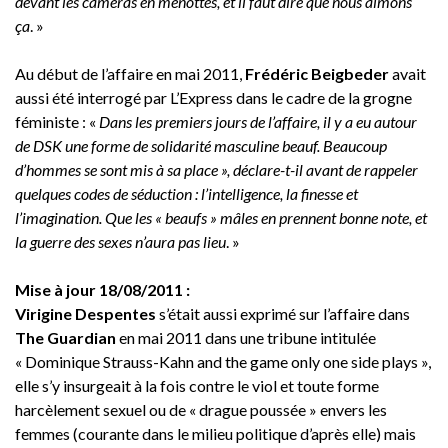
devant les caméras en menottes, et il faut dire que nous aimons
ça
. »
Au début de l’affaire en mai 2011,
Frédéric Beigbeder
avait
aussi été interrogé par L’Express dans le cadre de la grogne
féministe : «
Dans les premiers jours de l’affaire, il y a eu autour
de DSK une forme de solidarité masculine beauf. Beaucoup
d’hommes se sont mis à sa place », déclare-t-il avant de rappeler
quelques codes de séduction : l’intelligence, la finesse et
l’imagination. Que les « beaufs » mâles en prennent bonne note, et
la guerre des sexes n’aura pas lieu
. »
Mise à jour 18/08/2011 :
Virigine Despentes
s’était aussi exprimé sur l’affaire dans
The Guardian
en mai 2011 dans une tribune intitulée
« Dominique Strauss-Kahn and the game only one side plays »,
elle s’y insurgeait à la fois contre le viol et toute forme
harcèlement sexuel ou de « drague poussée » envers les
femmes (courante dans le milieu politique d’après elle) mais