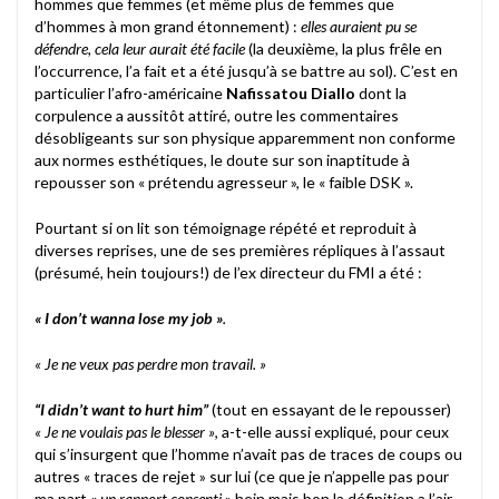
hommes que femmes (et même plus de femmes que
d’hommes à mon grand étonnement) :
elles auraient pu se
défendre, cela leur aurait été facile
(la deuxième, la plus frêle en
l’occurrence, l’a fait et a été jusqu’à se battre au sol). C’est en
particulier l’afro-américaine
Nafissatou Diallo
dont la
corpulence a aussitôt attiré, outre les commentaires
désobligeants sur son physique apparemment non conforme
aux normes esthétiques, le doute sur son inaptitude à
repousser son « prétendu agresseur », le « faible DSK ».
Pourtant si on lit son témoignage répété et reproduit à
diverses reprises, une de ses premières répliques à l’assaut
(présumé, hein toujours!) de l’ex directeur du FMI a été :
« I don’t wanna lose my job »
.
« Je ne veux pas perdre mon travail. »
“I didn’t want to hurt him”
(tout en essayant de le repousser)
« Je ne voulais pas le blesser »
, a-t-elle aussi expliqué, pour ceux
qui s’insurgent que l’homme n’avait pas de traces de coups ou
autres « traces de rejet » sur lui (ce que je n’appelle pas pour
ma part «
un rapport consenti
» hein mais bon la définition a l’air