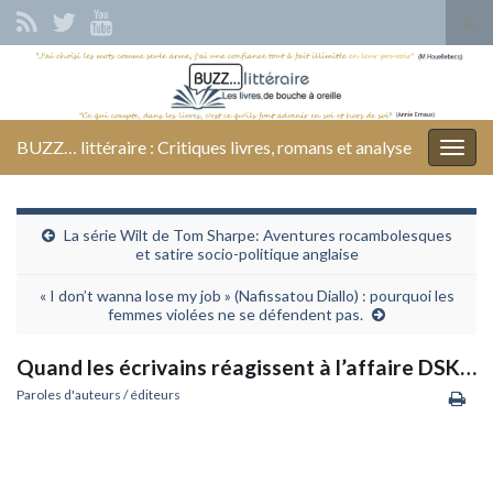
Tog
sear
Search for:
for
BUZZ… littéraire : Critiques livres, romans et analyse
Togg
navig
La série Wilt de Tom Sharpe: Aventures rocambolesques
et satire socio-politique anglaise
« I don’t wanna lose my job » (Nafissatou Diallo) : pourquoi les
femmes violées ne se défendent pas.
Quand les écrivains réagissent à l’affaire DSK…
Paroles d'auteurs / éditeurs