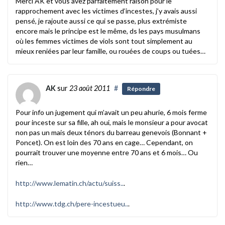
Merci AK et vous avez parfaitement raison pour le
rapprochement avec les victimes d’incestes, j’y avais aussi
pensé, je rajoute aussi ce qui se passe, plus extrémiste
encore mais le principe est le même, ds les pays musulmans
où les femmes victimes de viols sont tout simplement au
mieux reniées par leur famille, ou rouées de coups ou tuées…
AK
sur
23 août 2011
#
Répondre
Pour info un jugement qui m’avait un peu ahurie, 6 mois ferme
pour inceste sur sa fille, ah oui, mais le monsieur a pour avocat
non pas un mais deux ténors du barreau genevois (Bonnant +
Poncet). On est loin des 70 ans en cage… Cependant, on
pourrait trouver une moyenne entre 70 ans et 6 mois… Ou
rien…
http://www.lematin.ch/actu/suiss..
.
http://www.tdg.ch/pere-incestueu..
.