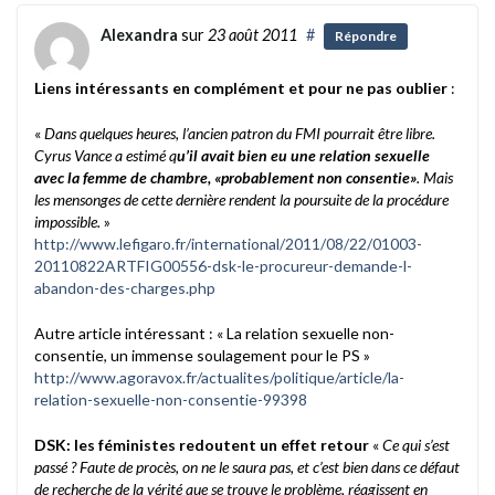
Alexandra
sur
23 août 2011
#
Répondre
Liens intéressants en complément et pour ne pas oublier
:
«
Dans quelques heures, l’ancien patron du FMI pourrait être libre.
Cyrus Vance a estimé q
u’il avait bien eu une relation sexuelle
avec la femme de chambre, «probablement non consentie»
. Mais
les mensonges de cette dernière rendent la poursuite de la procédure
impossible.
»
http://www.lefigaro.fr/international/2011/08/22/01003-
20110822ARTFIG00556-dsk-le-procureur-demande-l-
abandon-des-charges.php
Autre article intéressant : « La relation sexuelle non-
consentie, un immense soulagement pour le PS »
http://www.agoravox.fr/actualites/politique/article/la-
relation-sexuelle-non-consentie-99398
DSK: les féministes redoutent un effet retour
«
Ce qui s’est
passé ? Faute de procès, on ne le saura pas, et c’est bien dans ce défaut
de recherche de la vérité que se trouve le problème, réagissent en